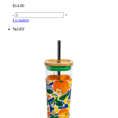
$14.00
-
+
Lo quiero
%
OFF