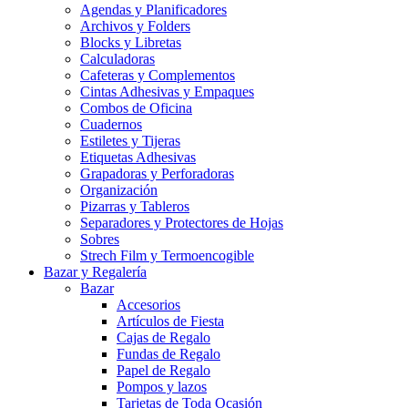
Agendas y Planificadores
Archivos y Folders
Blocks y Libretas
Calculadoras
Cafeteras y Complementos
Cintas Adhesivas y Empaques
Combos de Oficina
Cuadernos
Estiletes y Tijeras
Etiquetas Adhesivas
Grapadoras y Perforadoras
Organización
Pizarras y Tableros
Separadores y Protectores de Hojas
Sobres
Strech Film y Termoencogible
Bazar y Regalería
Bazar
Accesorios
Artículos de Fiesta
Cajas de Regalo
Fundas de Regalo
Papel de Regalo
Pompos y lazos
Tarjetas de Toda Ocasión