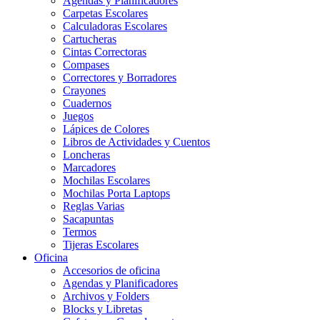
Agendas y Planificadores
Carpetas Escolares
Calculadoras Escolares
Cartucheras
Cintas Correctoras
Compases
Correctores y Borradores
Crayones
Cuadernos
Juegos
Lápices de Colores
Libros de Actividades y Cuentos
Loncheras
Marcadores
Mochilas Escolares
Mochilas Porta Laptops
Reglas Varias
Sacapuntas
Termos
Tijeras Escolares
Oficina
Accesorios de oficina
Agendas y Planificadores
Archivos y Folders
Blocks y Libretas