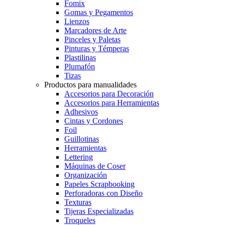
Fomix
Gomas y Pegamentos
Lienzos
Marcadores de Arte
Pinceles y Paletas
Pinturas y Témperas
Plastilinas
Plumafón
Tizas
Productos para manualidades
Accesorios para Decoración
Accesorios para Herramientas
Adhesivos
Cintas y Cordones
Foil
Guillotinas
Herramientas
Lettering
Máquinas de Coser
Organización
Papeles Scrapbooking
Perforadoras con Diseño
Texturas
Tijeras Especializadas
Troqueles