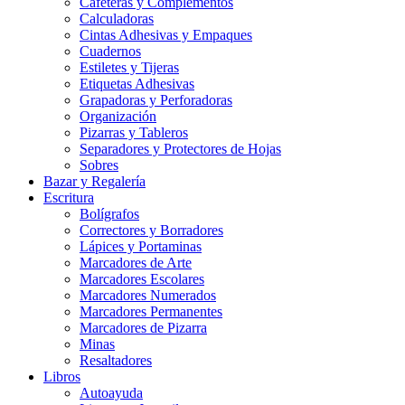
Cafeteras y Complementos
Calculadoras
Cintas Adhesivas y Empaques
Cuadernos
Estiletes y Tijeras
Etiquetas Adhesivas
Grapadoras y Perforadoras
Organización
Pizarras y Tableros
Separadores y Protectores de Hojas
Sobres
Bazar y Regalería
Escritura
Bolígrafos
Correctores y Borradores
Lápices y Portaminas
Marcadores de Arte
Marcadores Escolares
Marcadores Numerados
Marcadores Permanentes
Marcadores de Pizarra
Minas
Resaltadores
Libros
Autoayuda