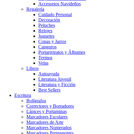
Accesorios Navideños
Regalería
Cuidado Personal
Decoración
Peluches
Relojes
Juguetes
Copas y Jarros
Canguros
Portarretratos y Álbumes
Termos
Velas
Libros
Autoayuda
Literatura Juvenil
Literatura y Ficción
Best Sellers
Escritura
Bolígrafos
Correctores y Borradores
Lápices y Portaminas
Marcadores Escolares
Marcadores de Arte
Marcadores Numerados
Marcadores Permanentes