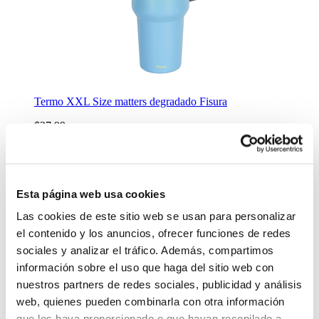
Termo XXL Size matters degradado Fisura
$27.99
Antes:
-
+
Lo quiero
Esta página web usa cookies
Termo de acero inoxidable doble pared 1.2 L
Darth Vader
Las cookies de este sitio web se usan para personalizar
el contenido y los anuncios, ofrecer funciones de redes
$19.99
sociales y analizar el tráfico. Además, compartimos
-
+
información sobre el uso que haga del sitio web con
Lo quiero
nuestros partners de redes sociales, publicidad y análisis
Botella termo surtidos con parlante 1182 ml
web, quienes pueden combinarla con otra información
$17.99
que les haya proporcionado o que hayan recopilado a