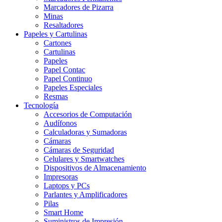
Marcadores de Pizarra
Minas
Resaltadores
Papeles y Cartulinas
Cartones
Cartulinas
Papeles
Papel Contac
Papel Continuo
Papeles Especiales
Resmas
Tecnología
Accesorios de Computación
Audífonos
Calculadoras y Sumadoras
Cámaras
Cámaras de Seguridad
Celulares y Smartwatches
Dispositivos de Almacenamiento
Impresoras
Laptops y PCs
Parlantes y Amplificadores
Pilas
Smart Home
Suministros de Impresión