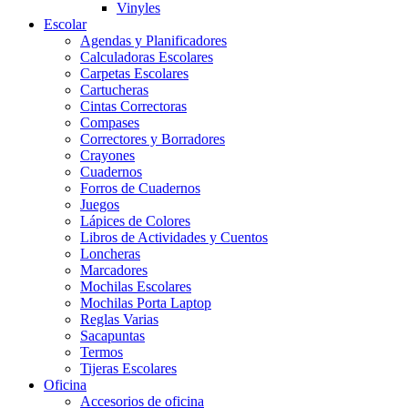
Vinyles
Escolar
Agendas y Planificadores
Calculadoras Escolares
Carpetas Escolares
Cartucheras
Cintas Correctoras
Compases
Correctores y Borradores
Crayones
Cuadernos
Forros de Cuadernos
Juegos
Lápices de Colores
Libros de Actividades y Cuentos
Loncheras
Marcadores
Mochilas Escolares
Mochilas Porta Laptop
Reglas Varias
Sacapuntas
Termos
Tijeras Escolares
Oficina
Accesorios de oficina