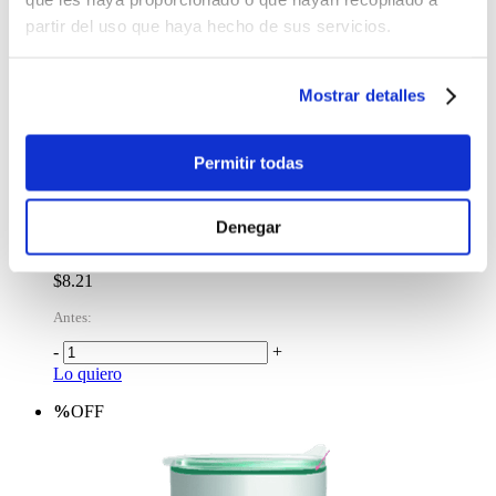
partir del uso que haya hecho de sus servicios.
-
+
Lo quiero
Termo Cubitt Hydro Bottle Sand
Mostrar detalles
$25.84
-
+
Permitir todas
Lo quiero
%
OFF
Denegar
Termo Doble Pared Minions 2 450 ml con Asa
$8.21
Antes:
-
+
Lo quiero
%
OFF