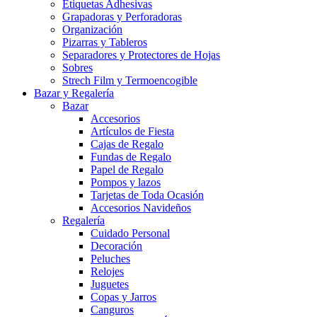
Etiquetas Adhesivas
Grapadoras y Perforadoras
Organización
Pizarras y Tableros
Separadores y Protectores de Hojas
Sobres
Strech Film y Termoencogible
Bazar y Regalería
Bazar
Accesorios
Artículos de Fiesta
Cajas de Regalo
Fundas de Regalo
Papel de Regalo
Pompos y lazos
Tarjetas de Toda Ocasión
Accesorios Navideños
Regalería
Cuidado Personal
Decoración
Peluches
Relojes
Juguetes
Copas y Jarros
Canguros