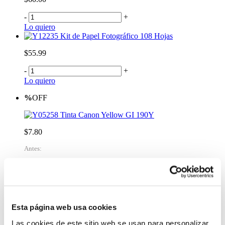
-
+
Lo quiero
Kit de Papel Fotográfico 108 Hojas
$55.99
-
+
Lo quiero
%
OFF
Tinta Canon Yellow GI 190Y
$7.80
Antes:
-
+
Lo quiero
%
OFF
Esta página web usa cookies
Tinta Canon Magenta GI 190M
Las cookies de este sitio web se usan para personalizar