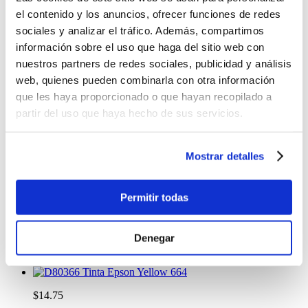
$7.80
el contenido y los anuncios, ofrecer funciones de redes
Antes:
sociales y analizar el tráfico. Además, compartimos
-
+
información sobre el uso que haga del sitio web con
Lo quiero
nuestros partners de redes sociales, publicidad y análisis
web, quienes pueden combinarla con otra información
%
OFF
que les haya proporcionado o que hayan recopilado a
Tinta Canon Cyan GI 190C
partir del uso que haya hecho de sus servicios.
$7.80
Antes:
Mostrar detalles
-
+
Lo quiero
Permitir todas
Tinta Epson Cyan 664
$14.75
Denegar
-
+
Lo quiero
Tinta Epson Yellow 664
$14.75