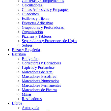
Cafeteras y Complementos
Calculadoras
Cintas Adhesivas y Empaques
Cuadernos
Estiletes y Tijeras
Etiquetas Adhesivas
Grapadoras y Perforadoras
Organización
Pizarras y Tableros
Separadores y Protectores de Hojas
Sobres
Bazar y Regalería
Escritura
Bolígrafos
Correctores y Borradores
Lápices y Portaminas
Marcadores de Arte
Marcadores Escolares
Marcadores Numerados
Marcadores Permanentes
Marcadores de Pizarra
Minas
Resaltadores
Libros
Autoayuda