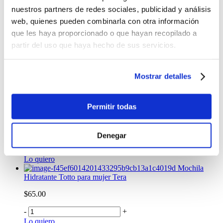
nuestros partners de redes sociales, publicidad y análisis
$88.99
web, quienes pueden combinarla con otra información
que les haya proporcionado o que hayan recopilado a
-
+
Lo quiero
partir del uso que haya hecho de sus servicios.
Tula de viaje Active Pequeña Amarilla
$37.00
Mostrar detalles
-
+
Lo quiero
Mochila
Permitir todas
Hidratante Totto Tera
$65.00
Denegar
-
+
Lo quiero
Mochila
Hidratante Totto para mujer Tera
$65.00
-
+
Lo quiero