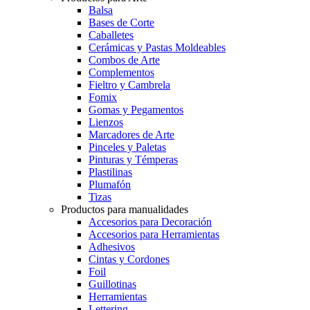
Balsa
Bases de Corte
Caballetes
Cerámicas y Pastas Moldeables
Combos de Arte
Complementos
Fieltro y Cambrela
Fomix
Gomas y Pegamentos
Lienzos
Marcadores de Arte
Pinceles y Paletas
Pinturas y Témperas
Plastilinas
Plumafón
Tizas
Productos para manualidades
Accesorios para Decoración
Accesorios para Herramientas
Adhesivos
Cintas y Cordones
Foil
Guillotinas
Herramientas
Lettering