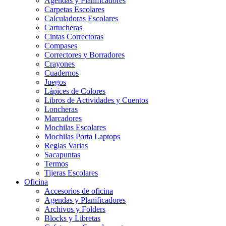
Agendas y Planificadores
Carpetas Escolares
Calculadoras Escolares
Cartucheras
Cintas Correctoras
Compases
Correctores y Borradores
Crayones
Cuadernos
Juegos
Lápices de Colores
Libros de Actividades y Cuentos
Loncheras
Marcadores
Mochilas Escolares
Mochilas Porta Laptops
Reglas Varias
Sacapuntas
Termos
Tijeras Escolares
Oficina
Accesorios de oficina
Agendas y Planificadores
Archivos y Folders
Blocks y Libretas