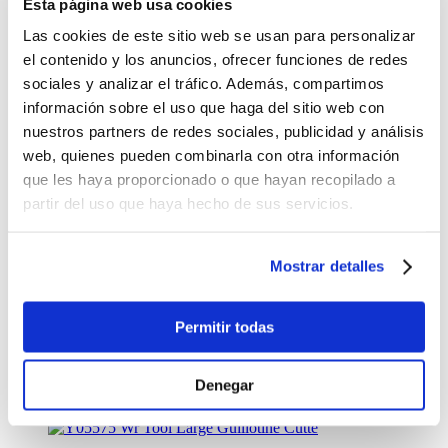
Esta página web usa cookies
%
OFF
Las cookies de este sitio web se usan para personalizar
Estilete Colores Pasteles
el contenido y los anuncios, ofrecer funciones de redes
sociales y analizar el tráfico. Además, compartimos
$1.00
información sobre el uso que haga del sitio web con
Antes:
nuestros partners de redes sociales, publicidad y análisis
-
+
web, quienes pueden combinarla con otra información
Lo quiero
que les haya proporcionado o que hayan recopilado a
partir del uso que haya hecho de sus servicios.
%
OFF
Crop A Dile Disc Power Punch
Mostrar detalles
$17.49
Antes:
Permitir todas
-
+
Lo quiero
Denegar
%
OFF
Wr Tool Large Guillotine Cutte