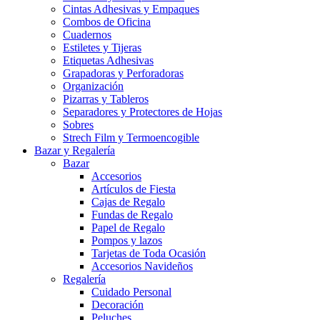
Cintas Adhesivas y Empaques
Combos de Oficina
Cuadernos
Estiletes y Tijeras
Etiquetas Adhesivas
Grapadoras y Perforadoras
Organización
Pizarras y Tableros
Separadores y Protectores de Hojas
Sobres
Strech Film y Termoencogible
Bazar y Regalería
Bazar
Accesorios
Artículos de Fiesta
Cajas de Regalo
Fundas de Regalo
Papel de Regalo
Pompos y lazos
Tarjetas de Toda Ocasión
Accesorios Navideños
Regalería
Cuidado Personal
Decoración
Peluches