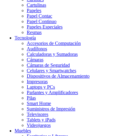
Cartulinas
Papeles
Papel Contac
Papel Continuo
Papeles Especiales
Resmas
Tecnología
Accesorios de Computación
Audífonos
Calculadoras y Sumadoras
Cámaras
Cámaras de Seguridad
Celulares y Smartwatches
Dispositivos de Almacenamiento
Impresoras
Laptops y PCs
Parlantes y Amplificadores
Pilas
Smart Home
Suministros de Impresión
Televisores
Tablets y iPads
Videojuegos
Muebles