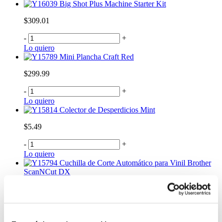
Big Shot Plus Machine Starter Kit
$309.01
-
+
Lo quiero
Mini Plancha Craft Red
$299.99
-
+
Lo quiero
Colector de Desperdicios Mint
$5.49
-
+
Lo quiero
Cuchilla de Corte Automático para Vinil Brother
ScanNCut DX
$28.99
-
+
Lo quiero