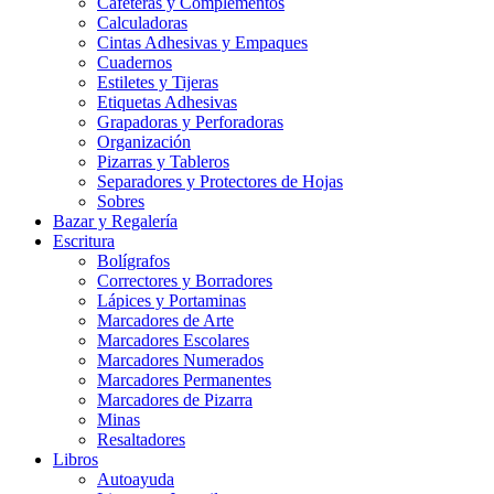
Cafeteras y Complementos
Calculadoras
Cintas Adhesivas y Empaques
Cuadernos
Estiletes y Tijeras
Etiquetas Adhesivas
Grapadoras y Perforadoras
Organización
Pizarras y Tableros
Separadores y Protectores de Hojas
Sobres
Bazar y Regalería
Escritura
Bolígrafos
Correctores y Borradores
Lápices y Portaminas
Marcadores de Arte
Marcadores Escolares
Marcadores Numerados
Marcadores Permanentes
Marcadores de Pizarra
Minas
Resaltadores
Libros
Autoayuda