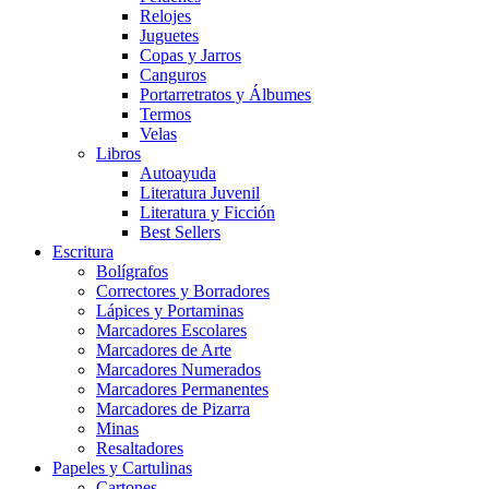
Relojes
Juguetes
Copas y Jarros
Canguros
Portarretratos y Álbumes
Termos
Velas
Libros
Autoayuda
Literatura Juvenil
Literatura y Ficción
Best Sellers
Escritura
Bolígrafos
Correctores y Borradores
Lápices y Portaminas
Marcadores Escolares
Marcadores de Arte
Marcadores Numerados
Marcadores Permanentes
Marcadores de Pizarra
Minas
Resaltadores
Papeles y Cartulinas
Cartones