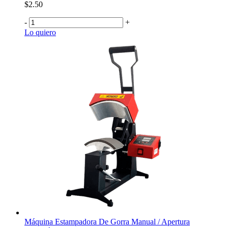
$2.50
-
+
Lo quiero
Máquina Estampadora De Gorra Manual / Apertura