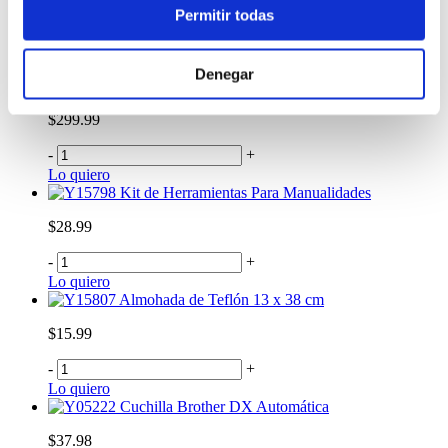
$11.99
Permitir todas
-
+
Lo quiero
Denegar
Mini Plancha Craft Grey
$299.99
-
+
Lo quiero
Kit de Herramientas Para Manualidades
$28.99
-
+
Lo quiero
Almohada de Teflón 13 x 38 cm
$15.99
-
+
Lo quiero
Cuchilla Brother DX Automática
$37.98