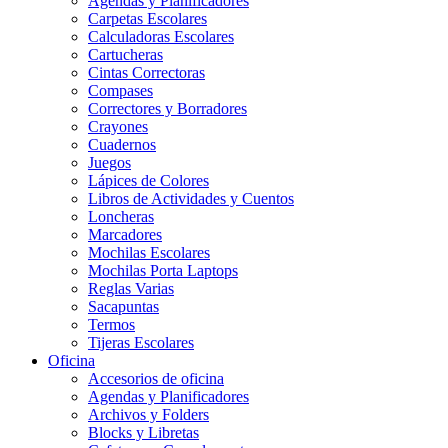
Agendas y Planificadores
Carpetas Escolares
Calculadoras Escolares
Cartucheras
Cintas Correctoras
Compases
Correctores y Borradores
Crayones
Cuadernos
Juegos
Lápices de Colores
Libros de Actividades y Cuentos
Loncheras
Marcadores
Mochilas Escolares
Mochilas Porta Laptops
Reglas Varias
Sacapuntas
Termos
Tijeras Escolares
Oficina
Accesorios de oficina
Agendas y Planificadores
Archivos y Folders
Blocks y Libretas