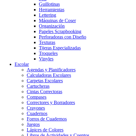
Guillotinas
Herramientas
Lettering
Máquinas de Coser
Organización
Papeles Scrapbooking
Perforadoras con Diseño
Texturas
Tijeras Especializadas
Troqueles
Vinyles
Escolar
Agendas y Planificadores
Calculadoras Escolares
Carpetas Escolares
Cartucheras
Cintas Correctoras
Compases
Correctores y Borradores
Crayones
Cuadernos
Forros de Cuadernos
Juegos
Lápices de Colores
Libros de Actividades y Cuentos