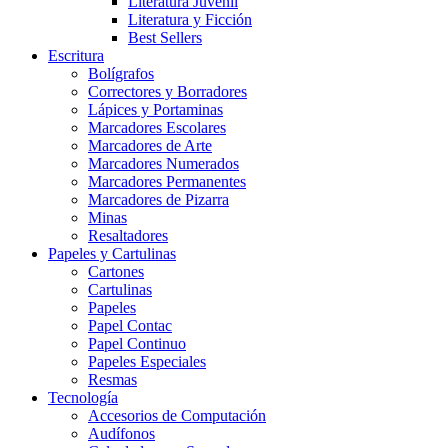
Literatura Juvenil
Literatura y Ficción
Best Sellers
Escritura
Bolígrafos
Correctores y Borradores
Lápices y Portaminas
Marcadores Escolares
Marcadores de Arte
Marcadores Numerados
Marcadores Permanentes
Marcadores de Pizarra
Minas
Resaltadores
Papeles y Cartulinas
Cartones
Cartulinas
Papeles
Papel Contac
Papel Continuo
Papeles Especiales
Resmas
Tecnología
Accesorios de Computación
Audífonos