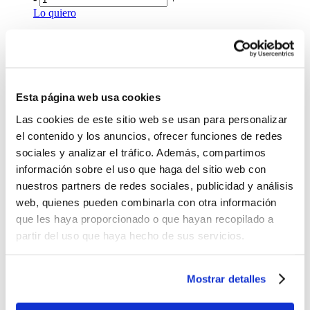
Lo quiero
%
OFF
Set 4 Pcs Plantillas en Capas Sizzix Bordes
Florales
$15.00
Esta página web usa cookies
Las cookies de este sitio web se usan para personalizar
Antes:
el contenido y los anuncios, ofrecer funciones de redes
-
+
sociales y analizar el tráfico. Además, compartimos
Lo quiero
información sobre el uso que haga del sitio web con
%
OFF
nuestros partners de redes sociales, publicidad y análisis
Set 4 Pcs Plantillas en Capas Sizzix Flowers
web, quienes pueden combinarla con otra información
que les haya proporcionado o que hayan recopilado a
$15.00
partir del uso que haya hecho de sus servicios.
Antes:
-
+
Mostrar detalles
Lo quiero
Set 2 de Accesorios de Joyería Fimo 8625 Surtido