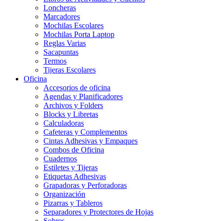
Loncheras
Marcadores
Mochilas Escolares
Mochilas Porta Laptop
Reglas Varias
Sacapuntas
Termos
Tijeras Escolares
Oficina
Accesorios de oficina
Agendas y Planificadores
Archivos y Folders
Blocks y Libretas
Calculadoras
Cafeteras y Complementos
Cintas Adhesivas y Empaques
Combos de Oficina
Cuadernos
Estiletes y Tijeras
Etiquetas Adhesivas
Grapadoras y Perforadoras
Organización
Pizarras y Tableros
Separadores y Protectores de Hojas
Sobres