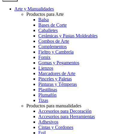
Arte y Manualidades
Productos para Arte
Balsa
Bases de Corte
Caballetes
Cerámicas y Pastas Moldeables
Combos de Arte
Complementos
Fieltro y Cambrela
Fomix
Gomas y Pegamentos
Lienzos
Marcadores de Arte
Pinceles y Paletas
Pinturas y Témperas
Plastilinas
Plumafón
Tizas
Productos para manualidades
Accesorios para Decoración
Accesorios para Herramientas
Adhesivos
Cintas y Cordones
Foil