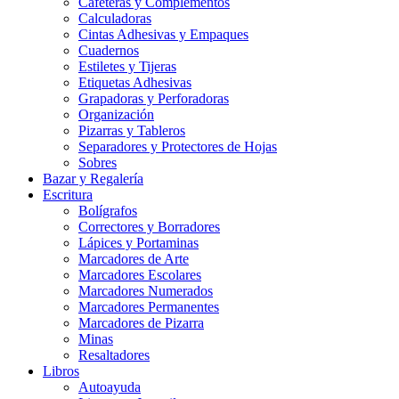
Cafeteras y Complementos
Calculadoras
Cintas Adhesivas y Empaques
Cuadernos
Estiletes y Tijeras
Etiquetas Adhesivas
Grapadoras y Perforadoras
Organización
Pizarras y Tableros
Separadores y Protectores de Hojas
Sobres
Bazar y Regalería
Escritura
Bolígrafos
Correctores y Borradores
Lápices y Portaminas
Marcadores de Arte
Marcadores Escolares
Marcadores Numerados
Marcadores Permanentes
Marcadores de Pizarra
Minas
Resaltadores
Libros
Autoayuda