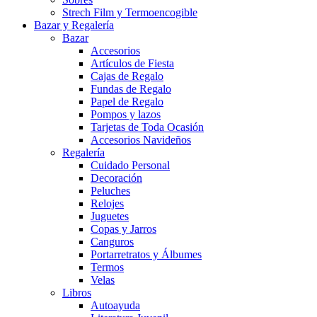
Strech Film y Termoencogible
Bazar y Regalería
Bazar
Accesorios
Artículos de Fiesta
Cajas de Regalo
Fundas de Regalo
Papel de Regalo
Pompos y lazos
Tarjetas de Toda Ocasión
Accesorios Navideños
Regalería
Cuidado Personal
Decoración
Peluches
Relojes
Juguetes
Copas y Jarros
Canguros
Portarretratos y Álbumes
Termos
Velas
Libros
Autoayuda