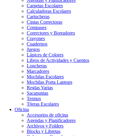
Agendas y Planificadores
Carpetas Escolares
Calculadoras Escolares
Cartucheras
Cintas Correctoras
Compases
Correctores y Borradores
Crayones
Cuadernos
Juegos
Lápices de Colores
Libros de Actividades y Cuentos
Loncheras
Marcadores
Mochilas Escolares
Mochilas Porta Laptops
Reglas Varias
Sacapuntas
Termos
Tijeras Escolares
Oficina
Accesorios de oficina
Agendas y Planificadores
Archivos y Folders
Blocks y Libretas