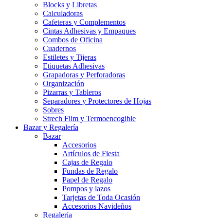
Blocks y Libretas
Calculadoras
Cafeteras y Complementos
Cintas Adhesivas y Empaques
Combos de Oficina
Cuadernos
Estiletes y Tijeras
Etiquetas Adhesivas
Grapadoras y Perforadoras
Organización
Pizarras y Tableros
Separadores y Protectores de Hojas
Sobres
Strech Film y Termoencogible
Bazar y Regalería
Bazar
Accesorios
Artículos de Fiesta
Cajas de Regalo
Fundas de Regalo
Papel de Regalo
Pompos y lazos
Tarjetas de Toda Ocasión
Accesorios Navideños
Regalería