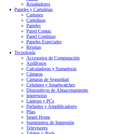
Resaltadores
Papeles y Cartulinas
Cartones
Cartulinas
Papeles
Papel Contac
Papel Continuo
Papeles Especiales
Resmas
Tecnología
Accesorios de Computación
Audífonos
Calculadoras y Sumadoras
Cámaras
Cámaras de Seguridad
Celulares y Smartwatches
Dispositivos de Almacenamiento
Impresoras
Laptops y PCs
Parlantes y Amplificadores
Pilas
Smart Home
Suministros de Impresión
Televisores
Tablets y iPads