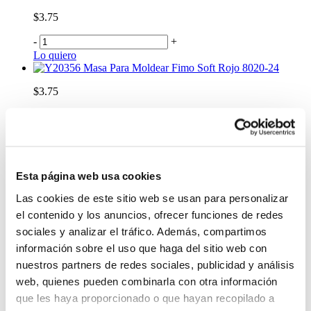
$3.75
-
+
Lo quiero
Masa Para Moldear Fimo Soft Rojo 8020-24
$3.75
-
+
Lo quiero
Masa Para Moldear Fimo Soft Caramelo 8020-7
$3.75
Esta página web usa cookies
-
+
Las cookies de este sitio web se usan para personalizar
Lo quiero
el contenido y los anuncios, ofrecer funciones de redes
Accesorios Fimo Tubo Acrílico 8700 05
sociales y analizar el tráfico. Además, compartimos
$19.99
información sobre el uso que haga del sitio web con
nuestros partners de redes sociales, publicidad y análisis
-
+
Lo quiero
web, quienes pueden combinarla con otra información
Accesorios Fimo Esmalte 8703 01
que les haya proporcionado o que hayan recopilado a