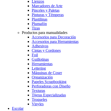
Lienzos
Marcadores de Arte
Pinceles y Paletas
Pinturas y Témperas
Plastilinas
Plumafón
Tizas
Productos para manualidades
Accesorios para Decoración
Accesorios para Herramientas
Adhesivos
Cintas y Cordones
Foil
Guillotinas
Herramientas
Lettering
Máquinas de Coser
Organización
Papeles Scrapbooking
Perforadoras con Diseño
Texturas
Tijeras Especializadas
Troqueles
Vinyles
Escolar