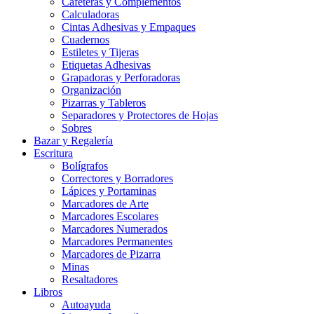
Cafeteras y Complementos
Calculadoras
Cintas Adhesivas y Empaques
Cuadernos
Estiletes y Tijeras
Etiquetas Adhesivas
Grapadoras y Perforadoras
Organización
Pizarras y Tableros
Separadores y Protectores de Hojas
Sobres
Bazar y Regalería
Escritura
Bolígrafos
Correctores y Borradores
Lápices y Portaminas
Marcadores de Arte
Marcadores Escolares
Marcadores Numerados
Marcadores Permanentes
Marcadores de Pizarra
Minas
Resaltadores
Libros
Autoayuda