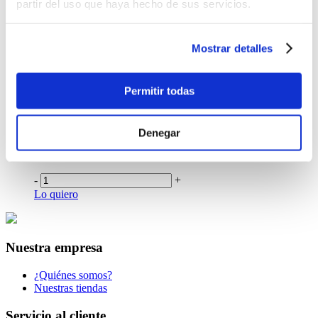
partir del uso que haya hecho de sus servicios.
$4.99
-
+
Lo quiero
Mostrar detalles
Plastilina Bester 10 Colores Larga
$1.50
Permitir todas
-
+
Lo quiero
Pasta Para Moldear Jovi Blanca 500 g
Denegar
$3.75
-
+
Lo quiero
Nuestra empresa
¿Quiénes somos?
Nuestras tiendas
Servicio al cliente