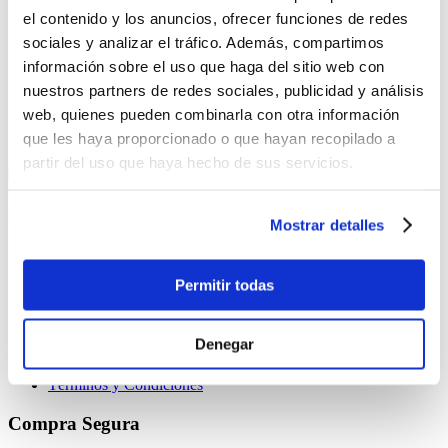
el contenido y los anuncios, ofrecer funciones de redes
Cinta Decorativa 30 Yardas Colores Pasteles
sociales y analizar el tráfico. Además, compartimos
$1.25
información sobre el uso que haga del sitio web con
nuestros partners de redes sociales, publicidad y análisis
Antes:
web, quienes pueden combinarla con otra información
-
+
que les haya proporcionado o que hayan recopilado a
Lo quiero
partir del uso que haya hecho de sus servicios.
Nuestra empresa
Mostrar detalles
¿Quiénes somos?
Nuestras tiendas
Permitir todas
Servicio al cliente
Denegar
Contáctanos
¿Cómo comprar por internet?
Términos y Condiciones
Compra Segura