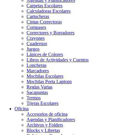
Agendas y Planificadores
Carpetas Escolares
Calculadoras Escolares
Cartucheras
Cintas Correctoras
Compases
Correctores y Borradores
Crayones
Cuadernos
Juegos
Lápices de Colores
Libros de Actividades y Cuentos
Loncheras
Marcadores
Mochilas Escolares
Mochilas Porta Laptops
Reglas Varias
Sacapuntas
Termos
Tijeras Escolares
Oficina
Accesorios de oficina
Agendas y Planificadores
Archivos y Folders
Blocks y Libretas