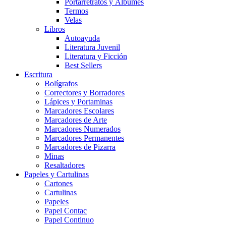
Portarretratos y Álbumes
Termos
Velas
Libros
Autoayuda
Literatura Juvenil
Literatura y Ficción
Best Sellers
Escritura
Bolígrafos
Correctores y Borradores
Lápices y Portaminas
Marcadores Escolares
Marcadores de Arte
Marcadores Numerados
Marcadores Permanentes
Marcadores de Pizarra
Minas
Resaltadores
Papeles y Cartulinas
Cartones
Cartulinas
Papeles
Papel Contac
Papel Continuo