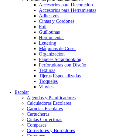
Accesorios para Decoración
Accesorios para Herramientas
Adhesivos
Cintas y Cordones
Foil
Guillotinas
Herramientas
Lettering
Máquinas de Coser
Organización
Papeles Scrapbooking
Perforadoras con Diseño
Texturas
Tijeras Especializadas
Troqueles
Vinyles
Escolar
Agendas y Planificadores
Calculadoras Escolares
Carpetas Escolares
Cartucheras
Cintas Correctoras
Compases
Correctores y Borradores
Crayones