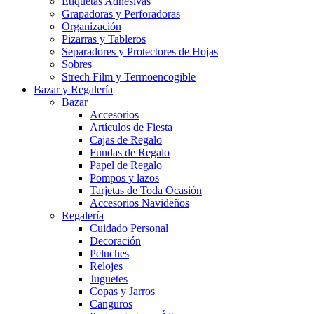
Etiquetas Adhesivas
Grapadoras y Perforadoras
Organización
Pizarras y Tableros
Separadores y Protectores de Hojas
Sobres
Strech Film y Termoencogible
Bazar y Regalería
Bazar
Accesorios
Artículos de Fiesta
Cajas de Regalo
Fundas de Regalo
Papel de Regalo
Pompos y lazos
Tarjetas de Toda Ocasión
Accesorios Navideños
Regalería
Cuidado Personal
Decoración
Peluches
Relojes
Juguetes
Copas y Jarros
Canguros