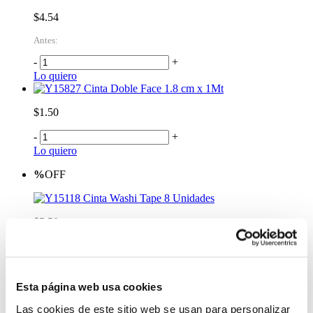
$4.54
Antes:
-
+
Lo quiero
Cinta Doble Face 1.8 cm x 1Mt
$1.50
-
+
Lo quiero
%
OFF
Cinta Washi Tape 8 Unidades
$5.50
Antes:
-
+
Lo quiero
Esta página web usa cookies
%
OFF
Las cookies de este sitio web se usan para personalizar