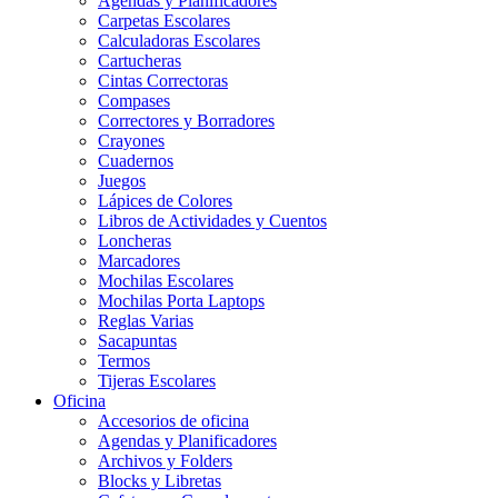
Agendas y Planificadores
Carpetas Escolares
Calculadoras Escolares
Cartucheras
Cintas Correctoras
Compases
Correctores y Borradores
Crayones
Cuadernos
Juegos
Lápices de Colores
Libros de Actividades y Cuentos
Loncheras
Marcadores
Mochilas Escolares
Mochilas Porta Laptops
Reglas Varias
Sacapuntas
Termos
Tijeras Escolares
Oficina
Accesorios de oficina
Agendas y Planificadores
Archivos y Folders
Blocks y Libretas