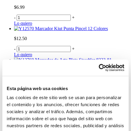
$6.99
-
+
Lo quiero
Marcador Kiut Punta Pincel 12 Colores
$12.50
-
+
Lo quiero
Marcador de Arte Plata Staedtler 8323-81
$2.79
-
+
Lo quiero
Esta página web usa cookies
Marcador Posca 0.9 - 1.3 Mm Verde
Las cookies de este sitio web se usan para personalizar
$4.99
el contenido y los anuncios, ofrecer funciones de redes
-
+
sociales y analizar el tráfico. Además, compartimos
Lo quiero
información sobre el uso que haga del sitio web con
Marcador Posca 0.9 - 1.3 Mm Rojo
nuestros partners de redes sociales, publicidad y análisis