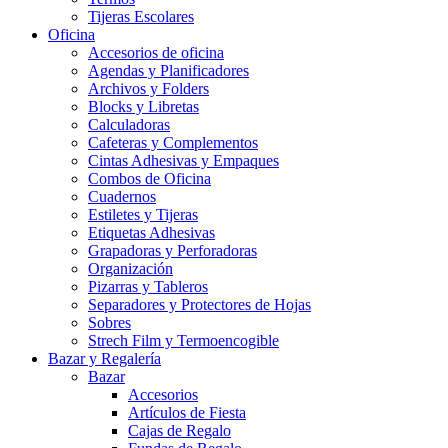
Tijeras Escolares
Oficina
Accesorios de oficina
Agendas y Planificadores
Archivos y Folders
Blocks y Libretas
Calculadoras
Cafeteras y Complementos
Cintas Adhesivas y Empaques
Combos de Oficina
Cuadernos
Estiletes y Tijeras
Etiquetas Adhesivas
Grapadoras y Perforadoras
Organización
Pizarras y Tableros
Separadores y Protectores de Hojas
Sobres
Strech Film y Termoencogible
Bazar y Regalería
Bazar
Accesorios
Artículos de Fiesta
Cajas de Regalo