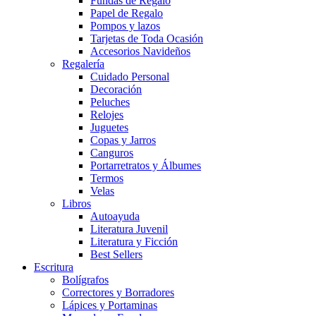
Fundas de Regalo
Papel de Regalo
Pompos y lazos
Tarjetas de Toda Ocasión
Accesorios Navideños
Regalería
Cuidado Personal
Decoración
Peluches
Relojes
Juguetes
Copas y Jarros
Canguros
Portarretratos y Álbumes
Termos
Velas
Libros
Autoayuda
Literatura Juvenil
Literatura y Ficción
Best Sellers
Escritura
Bolígrafos
Correctores y Borradores
Lápices y Portaminas