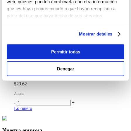
$4.99
web, quienes pueden combinarla con otra información
que les haya proporcionado o que hayan recopilado a
-
+
partir del uso que haya hecho de sus servicios.
Lo quiero
Marcador Posca 0.9 - 1.3 Mm Azul Claro
$4.99
Mostrar detalles
-
+
Lo quiero
Permitir todas
%
OFF
Marcadores Staedtler Punta Fina Triangulares 30
Denegar
Colores
$23.62
Antes:
-
+
Lo quiero
Nuestra empresa