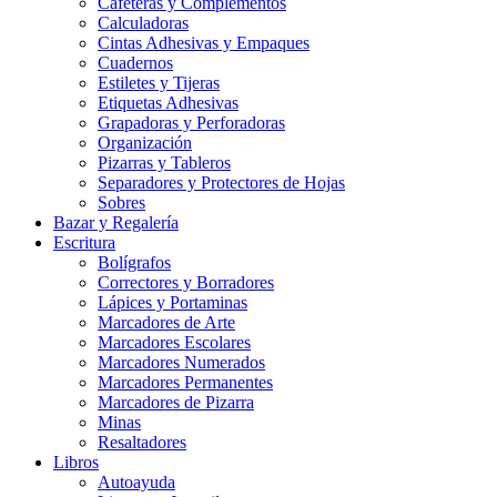
Cafeteras y Complementos
Calculadoras
Cintas Adhesivas y Empaques
Cuadernos
Estiletes y Tijeras
Etiquetas Adhesivas
Grapadoras y Perforadoras
Organización
Pizarras y Tableros
Separadores y Protectores de Hojas
Sobres
Bazar y Regalería
Escritura
Bolígrafos
Correctores y Borradores
Lápices y Portaminas
Marcadores de Arte
Marcadores Escolares
Marcadores Numerados
Marcadores Permanentes
Marcadores de Pizarra
Minas
Resaltadores
Libros
Autoayuda