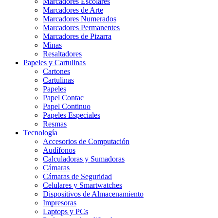
Marcadores Escolares
Marcadores de Arte
Marcadores Numerados
Marcadores Permanentes
Marcadores de Pizarra
Minas
Resaltadores
Papeles y Cartulinas
Cartones
Cartulinas
Papeles
Papel Contac
Papel Continuo
Papeles Especiales
Resmas
Tecnología
Accesorios de Computación
Audífonos
Calculadoras y Sumadoras
Cámaras
Cámaras de Seguridad
Celulares y Smartwatches
Dispositivos de Almacenamiento
Impresoras
Laptops y PCs