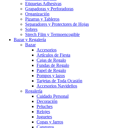
Etiquetas Adhesivas
Grapadoras y Perforadoras
Organización
Pizarras y Tableros
Separadores y Protectores de Hojas
Sobres
Strech Film y Termoencogible
Bazar y Regalería
Bazar
Accesorios
Artículos de Fiesta
Cajas de Regalo
Fundas de Regalo
Papel de Regalo
Pompos y lazos
Tarjetas de Toda Ocasión
Accesorios Navideños
Regalería
Cuidado Personal
Decoración
Peluches
Relojes
Juguetes
Copas y Jarros
Canguros