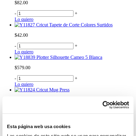
$82.00
-
+
Lo quiero
Cricut Tapete de Corte Colores Surtidos
$42.00
-
+
Lo quiero
Plotter Silhouette Cameo 5 Blanca
$579.00
-
+
Lo quiero
Cricut Mug Press
$309.99
-
+
Lo quiero
Máquina de Corte Brother SDX85
Esta página web usa cookies
$680.00
Las cookies de este sitio web se usan para personalizar