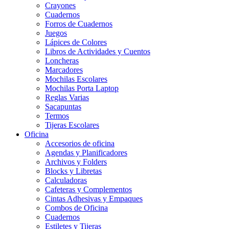
Crayones
Cuadernos
Forros de Cuadernos
Juegos
Lápices de Colores
Libros de Actividades y Cuentos
Loncheras
Marcadores
Mochilas Escolares
Mochilas Porta Laptop
Reglas Varias
Sacapuntas
Termos
Tijeras Escolares
Oficina
Accesorios de oficina
Agendas y Planificadores
Archivos y Folders
Blocks y Libretas
Calculadoras
Cafeteras y Complementos
Cintas Adhesivas y Empaques
Combos de Oficina
Cuadernos
Estiletes y Tijeras