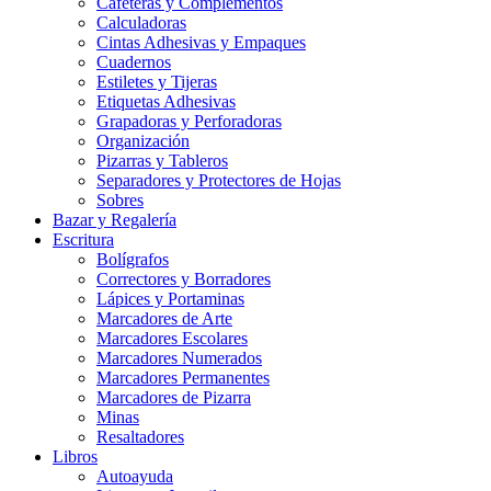
Cafeteras y Complementos
Calculadoras
Cintas Adhesivas y Empaques
Cuadernos
Estiletes y Tijeras
Etiquetas Adhesivas
Grapadoras y Perforadoras
Organización
Pizarras y Tableros
Separadores y Protectores de Hojas
Sobres
Bazar y Regalería
Escritura
Bolígrafos
Correctores y Borradores
Lápices y Portaminas
Marcadores de Arte
Marcadores Escolares
Marcadores Numerados
Marcadores Permanentes
Marcadores de Pizarra
Minas
Resaltadores
Libros
Autoayuda