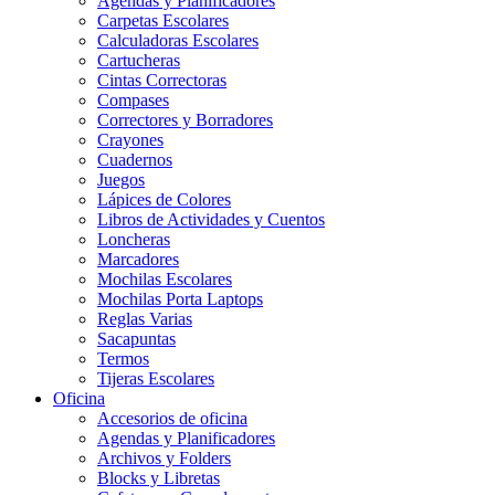
Agendas y Planificadores
Carpetas Escolares
Calculadoras Escolares
Cartucheras
Cintas Correctoras
Compases
Correctores y Borradores
Crayones
Cuadernos
Juegos
Lápices de Colores
Libros de Actividades y Cuentos
Loncheras
Marcadores
Mochilas Escolares
Mochilas Porta Laptops
Reglas Varias
Sacapuntas
Termos
Tijeras Escolares
Oficina
Accesorios de oficina
Agendas y Planificadores
Archivos y Folders
Blocks y Libretas