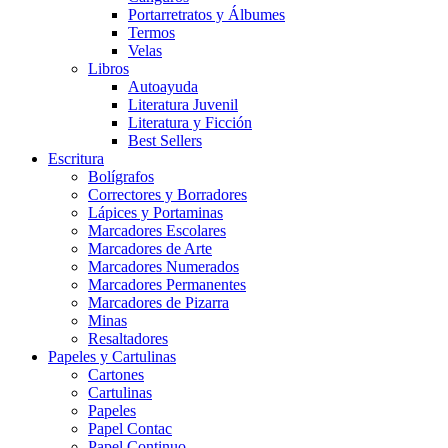
Portarretratos y Álbumes
Termos
Velas
Libros
Autoayuda
Literatura Juvenil
Literatura y Ficción
Best Sellers
Escritura
Bolígrafos
Correctores y Borradores
Lápices y Portaminas
Marcadores Escolares
Marcadores de Arte
Marcadores Numerados
Marcadores Permanentes
Marcadores de Pizarra
Minas
Resaltadores
Papeles y Cartulinas
Cartones
Cartulinas
Papeles
Papel Contac
Papel Continuo