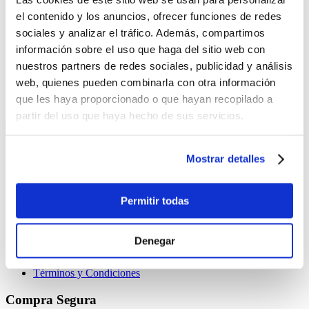
el contenido y los anuncios, ofrecer funciones de redes
-
+
Lo quiero
sociales y analizar el tráfico. Además, compartimos
Máquina de Corte Silhouette Cameo 4 Rosada
información sobre el uso que haga del sitio web con
nuestros partners de redes sociales, publicidad y análisis
$579.00
web, quienes pueden combinarla con otra información
-
+
que les haya proporcionado o que hayan recopilado a
Lo quiero
partir del uso que haya hecho de sus servicios.
Nuestra empresa
Mostrar detalles
¿Quiénes somos?
Nuestras tiendas
Permitir todas
Servicio al cliente
Denegar
Contáctanos
¿Cómo comprar por internet?
Términos y Condiciones
Compra Segura