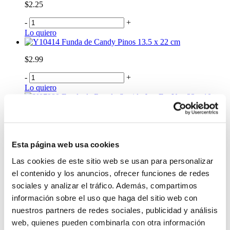
$2.25
-
+
Lo quiero
Funda de Candy Pinos 13.5 x 22 cm
$2.99
-
+
Lo quiero
Funda de Regalo Surtida Just For You 23 x 10 x
18 cm
$0.99
-
+
Esta página web usa cookies
Lo quiero
Las cookies de este sitio web se usan para personalizar
Funda de Regalo Surtida Diseños Abstractos 24 x
8 x 18 cm
el contenido y los anuncios, ofrecer funciones de redes
sociales y analizar el tráfico. Además, compartimos
$0.99
información sobre el uso que haga del sitio web con
-
+
nuestros partners de redes sociales, publicidad y análisis
Lo quiero
web, quienes pueden combinarla con otra información
Funda de Regalo Surtida Matrimonio 32 x 10 x 26