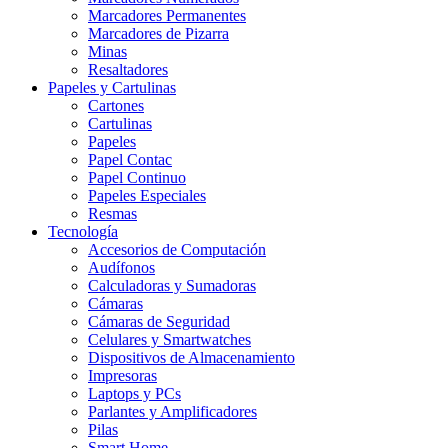
Marcadores Permanentes
Marcadores de Pizarra
Minas
Resaltadores
Papeles y Cartulinas
Cartones
Cartulinas
Papeles
Papel Contac
Papel Continuo
Papeles Especiales
Resmas
Tecnología
Accesorios de Computación
Audífonos
Calculadoras y Sumadoras
Cámaras
Cámaras de Seguridad
Celulares y Smartwatches
Dispositivos de Almacenamiento
Impresoras
Laptops y PCs
Parlantes y Amplificadores
Pilas
Smart Home