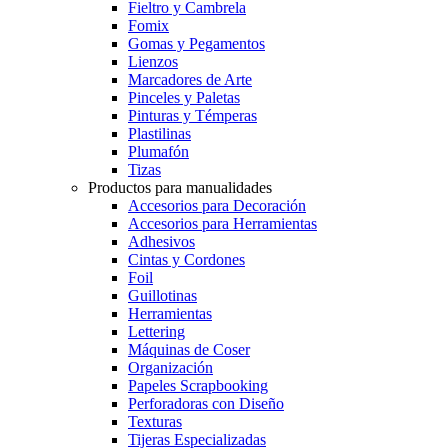
Fieltro y Cambrela
Fomix
Gomas y Pegamentos
Lienzos
Marcadores de Arte
Pinceles y Paletas
Pinturas y Témperas
Plastilinas
Plumafón
Tizas
Productos para manualidades
Accesorios para Decoración
Accesorios para Herramientas
Adhesivos
Cintas y Cordones
Foil
Guillotinas
Herramientas
Lettering
Máquinas de Coser
Organización
Papeles Scrapbooking
Perforadoras con Diseño
Texturas
Tijeras Especializadas