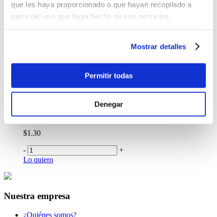
que les haya proporcionado o que hayan recopilado a
cm
partir del uso que haya hecho de sus servicios.
$1.50
-
+
Mostrar detalles
Lo quiero
Funda de Regalo Surtida Estrellas 24 x 8.5 x 18
cm
Permitir todas
$0.99
-
+
Denegar
Lo quiero
Funda de Regalo Botella Dad 12 x 36 x 8 cm
$1.30
-
+
Lo quiero
Nuestra empresa
¿Quiénes somos?