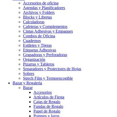
Accesorios de oficina
Agendas y Planificadores
Archivos y Folders
Blocks y Libretas
Calculadoras
Cafeteras y Complementos
Cintas Adhesivas y Empaques
Combos de Oficina
Cuadernos
Estiletes y Tijeras
Etiquetas Adhesivas
Grapadoras y Perforadoras
Organización
Pizarras y Tableros
Separadores y Protectores de Hojas
Sobres
Strech Film y Termoencogible
Bazar y Regalería
Bazar
Accesorios
Artículos de Fiesta
Cajas de Regalo
Fundas de Regalo
Papel de Regalo
Pompos y lazos