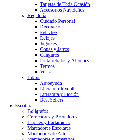
Tarjetas de Toda Ocasión
Accesorios Navideños
Regalería
Cuidado Personal
Decoración
Peluches
Relojes
Juguetes
Copas y Jarros
Canguros
Portarretratos y Álbumes
Termos
Velas
Libros
Autoayuda
Literatura Juvenil
Literatura y Ficción
Best Sellers
Escritura
Bolígrafos
Correctores y Borradores
Lápices y Portaminas
Marcadores Escolares
Marcadores de Arte
Marcadores Numerados