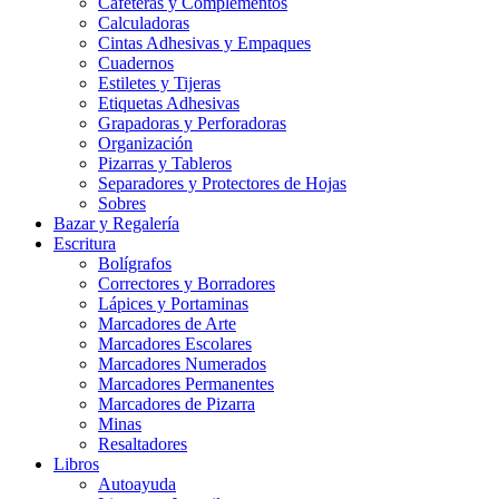
Cafeteras y Complementos
Calculadoras
Cintas Adhesivas y Empaques
Cuadernos
Estiletes y Tijeras
Etiquetas Adhesivas
Grapadoras y Perforadoras
Organización
Pizarras y Tableros
Separadores y Protectores de Hojas
Sobres
Bazar y Regalería
Escritura
Bolígrafos
Correctores y Borradores
Lápices y Portaminas
Marcadores de Arte
Marcadores Escolares
Marcadores Numerados
Marcadores Permanentes
Marcadores de Pizarra
Minas
Resaltadores
Libros
Autoayuda