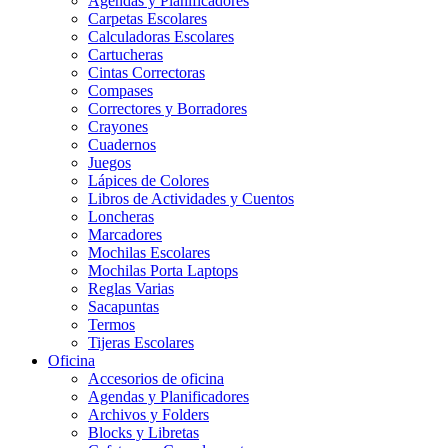
Agendas y Planificadores
Carpetas Escolares
Calculadoras Escolares
Cartucheras
Cintas Correctoras
Compases
Correctores y Borradores
Crayones
Cuadernos
Juegos
Lápices de Colores
Libros de Actividades y Cuentos
Loncheras
Marcadores
Mochilas Escolares
Mochilas Porta Laptops
Reglas Varias
Sacapuntas
Termos
Tijeras Escolares
Oficina
Accesorios de oficina
Agendas y Planificadores
Archivos y Folders
Blocks y Libretas