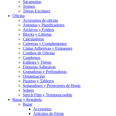
Sacapuntas
Termos
Tijeras Escolares
Oficina
Accesorios de oficina
Agendas y Planificadores
Archivos y Folders
Blocks y Libretas
Calculadoras
Cafeteras y Complementos
Cintas Adhesivas y Empaques
Combos de Oficina
Cuadernos
Estiletes y Tijeras
Etiquetas Adhesivas
Grapadoras y Perforadoras
Organización
Pizarras y Tableros
Separadores y Protectores de Hojas
Sobres
Strech Film y Termoencogible
Bazar y Regalería
Bazar
Accesorios
Artículos de Fiesta