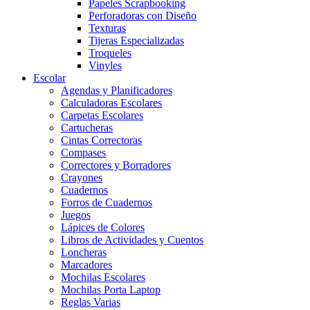
Papeles Scrapbooking
Perforadoras con Diseño
Texturas
Tijeras Especializadas
Troqueles
Vinyles
Escolar
Agendas y Planificadores
Calculadoras Escolares
Carpetas Escolares
Cartucheras
Cintas Correctoras
Compases
Correctores y Borradores
Crayones
Cuadernos
Forros de Cuadernos
Juegos
Lápices de Colores
Libros de Actividades y Cuentos
Loncheras
Marcadores
Mochilas Escolares
Mochilas Porta Laptop
Reglas Varias