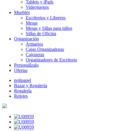
Tablets y iPads
Videojuegos
Muebles
Escritorios y Libreros
Mesas
Mesas y Sillas para niños
Sillas de Oficina
Organización
Armarios
Cajas Organizadoras
Cajoneras
Organizadores de Escritorio
Personalízalo
Ofertas
polipapel
Bazar y Regalería
Regalería
Relojes