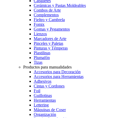
Caballetes
Cerámicas y Pastas Moldeables
Combos de Arte
Complementos
Fieltro y Cambrela
Fomix
Gomas y Pegamentos
Lienzos
Marcadores de Arte
Pinceles y Paletas
Pinturas y Témperas
Plastilinas
Plumafón
Tizas
Productos para manualidades
Accesorios para Decoración
Accesorios para Herramientas
Adhesivos
Cintas y Cordones
Foil
Guillotinas
Herramientas
Lettering
Máquinas de Coser
Organización