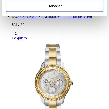
Denegar
-
+
Lo quiero
Reloj Stella Sport Multifunción de Acero
$314.32
-
+
Lo quiero