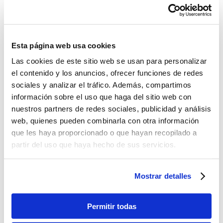
-
+
Lo quiero
Esta página web usa cookies
Las cookies de este sitio web se usan para personalizar
el contenido y los anuncios, ofrecer funciones de redes
sociales y analizar el tráfico. Además, compartimos
información sobre el uso que haga del sitio web con
nuestros partners de redes sociales, publicidad y análisis
web, quienes pueden combinarla con otra información
que les haya proporcionado o que hayan recopilado a
partir del uso que haya hecho de sus servicios.
Mostrar detalles
Anillo de Reloj Fossil de Acero Inoxidable
Permitir todas
$227.01