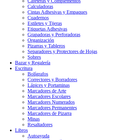
Cafeteras y Complementos
Calculadoras
Cintas Adhesivas y Empaques
Cuadernos
Estiletes y Tijeras
Etiquetas Adhesivas
Grapadoras y Perforadoras
Organización
Pizarras y Tableros
Separadores y Protectores de Hojas
Sobres
Bazar y Regalería
Escritura
Bolígrafos
Correctores y Borradores
Lápices y Portaminas
Marcadores de Arte
Marcadores Escolares
Marcadores Numerados
Marcadores Permanentes
Marcadores de Pizarra
Minas
Resaltadores
Libros
Autoayuda