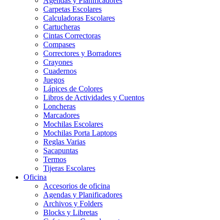
Agendas y Planificadores
Carpetas Escolares
Calculadoras Escolares
Cartucheras
Cintas Correctoras
Compases
Correctores y Borradores
Crayones
Cuadernos
Juegos
Lápices de Colores
Libros de Actividades y Cuentos
Loncheras
Marcadores
Mochilas Escolares
Mochilas Porta Laptops
Reglas Varias
Sacapuntas
Termos
Tijeras Escolares
Oficina
Accesorios de oficina
Agendas y Planificadores
Archivos y Folders
Blocks y Libretas