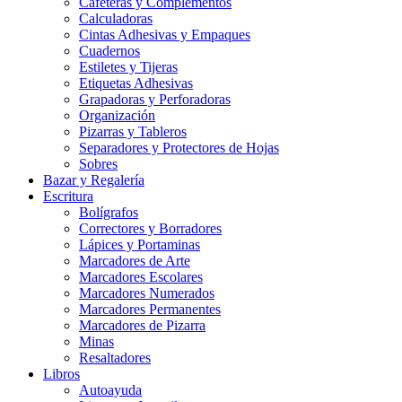
Cafeteras y Complementos
Calculadoras
Cintas Adhesivas y Empaques
Cuadernos
Estiletes y Tijeras
Etiquetas Adhesivas
Grapadoras y Perforadoras
Organización
Pizarras y Tableros
Separadores y Protectores de Hojas
Sobres
Bazar y Regalería
Escritura
Bolígrafos
Correctores y Borradores
Lápices y Portaminas
Marcadores de Arte
Marcadores Escolares
Marcadores Numerados
Marcadores Permanentes
Marcadores de Pizarra
Minas
Resaltadores
Libros
Autoayuda