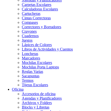
Agendas y Planificadores
Carpetas Escolares
Calculadoras Escolares
Cartucheras
Cintas Correctoras
Compases
Correctores y Borradores
Crayones
Cuadernos
Juegos
Lápices de Colores
Libros de Actividades y Cuentos
Loncheras
Marcadores
Mochilas Escolares
Mochilas Porta Laptops
Reglas Varias
Sacapuntas
Termos
Tijeras Escolares
Oficina
Accesorios de oficina
Agendas y Planificadores
Archivos y Folders
Blocks y Libretas