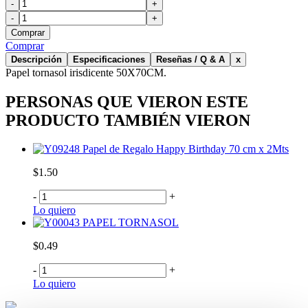
-
+
-
+
Comprar
Comprar
Descripción
Especificaciones
Reseñas / Q & A
x
Papel tornasol irisdicente 50X70CM.
PERSONAS QUE VIERON ESTE
PRODUCTO TAMBIÉN VIERON
Papel de Regalo Happy Birthday 70 cm x 2Mts
$1.50
-
+
Lo quiero
PAPEL TORNASOL
$0.49
-
+
Lo quiero