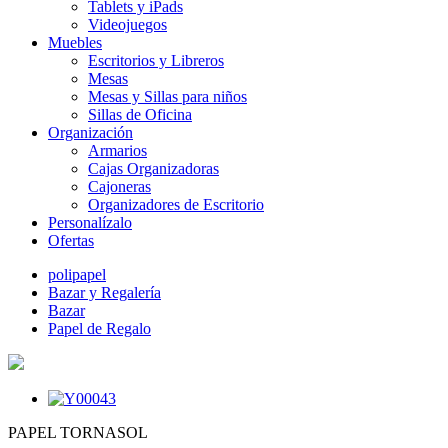
Tablets y iPads
Videojuegos
Muebles
Escritorios y Libreros
Mesas
Mesas y Sillas para niños
Sillas de Oficina
Organización
Armarios
Cajas Organizadoras
Cajoneras
Organizadores de Escritorio
Personalízalo
Ofertas
polipapel
Bazar y Regalería
Bazar
Papel de Regalo
PAPEL TORNASOL