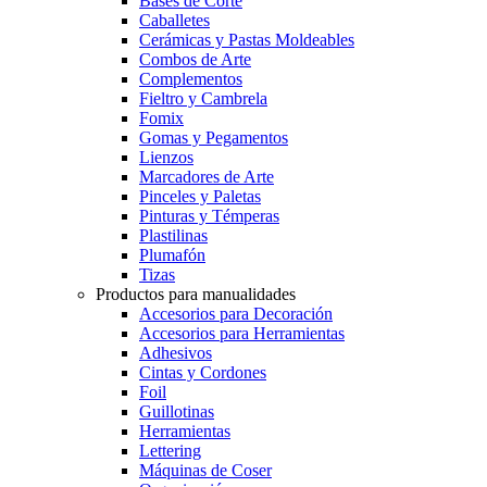
Bases de Corte
Caballetes
Cerámicas y Pastas Moldeables
Combos de Arte
Complementos
Fieltro y Cambrela
Fomix
Gomas y Pegamentos
Lienzos
Marcadores de Arte
Pinceles y Paletas
Pinturas y Témperas
Plastilinas
Plumafón
Tizas
Productos para manualidades
Accesorios para Decoración
Accesorios para Herramientas
Adhesivos
Cintas y Cordones
Foil
Guillotinas
Herramientas
Lettering
Máquinas de Coser