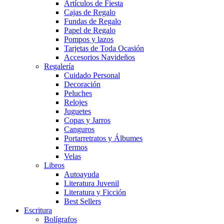
Artículos de Fiesta
Cajas de Regalo
Fundas de Regalo
Papel de Regalo
Pompos y lazos
Tarjetas de Toda Ocasión
Accesorios Navideños
Regalería
Cuidado Personal
Decoración
Peluches
Relojes
Juguetes
Copas y Jarros
Canguros
Portarretratos y Álbumes
Termos
Velas
Libros
Autoayuda
Literatura Juvenil
Literatura y Ficción
Best Sellers
Escritura
Bolígrafos