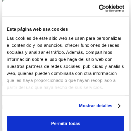
Nuestra empresa
¿Quiénes somos?
Nuestras tiendas
Esta página web usa cookies
Las cookies de este sitio web se usan para personalizar
Servicio al cliente
el contenido y los anuncios, ofrecer funciones de redes
Contáctanos
sociales y analizar el tráfico. Además, compartimos
¿Cómo comprar por internet?
información sobre el uso que haga del sitio web con
Términos y Condiciones
nuestros partners de redes sociales, publicidad y análisis
Compra Segura
web, quienes pueden combinarla con otra información
que les haya proporcionado o que hayan recopilado a
partir del uso que haya hecho de sus servicios.
Compra También con Crédito Directo
Mostrar detalles
Aceptamos Tarjetas de Crédito Bancarias
Permitir todas