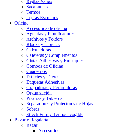
Reglas Varias
Sacapuntas
Termos
Tijeras Escolares
Oficina
Accesorios de oficina
Agendas y Planificadores
Archivos y Folders
Blocks y Libretas
Calculadoras
Cafeteras y Complementos
Cintas Adhesivas y Empaques
Combos de Oficina
Cuadernos
Estiletes y Tijeras
Etiquetas Adhesivas
Grapadoras y Perforadoras
Organización
Pizarras y Tableros
Separadores y Protectores de Hojas
Sobres
Strech Film y Termoencogible
Bazar y Regalería
Bazar
Accesorios