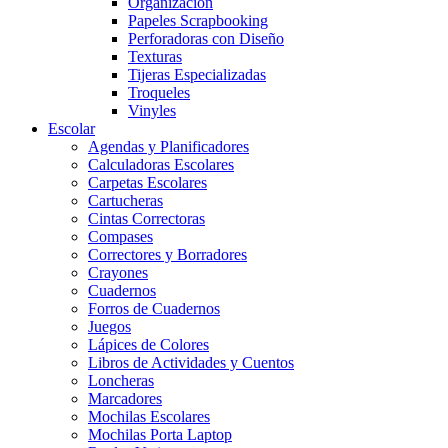
Organización
Papeles Scrapbooking
Perforadoras con Diseño
Texturas
Tijeras Especializadas
Troqueles
Vinyles
Escolar
Agendas y Planificadores
Calculadoras Escolares
Carpetas Escolares
Cartucheras
Cintas Correctoras
Compases
Correctores y Borradores
Crayones
Cuadernos
Forros de Cuadernos
Juegos
Lápices de Colores
Libros de Actividades y Cuentos
Loncheras
Marcadores
Mochilas Escolares
Mochilas Porta Laptop