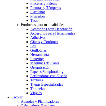
Pinceles y Paletas
Pinturas y Témperas
Plastilinas
Plumafón
Tizas
Productos para manualidades
Accesorios para Decoración
Accesorios para Herramientas
Adhesivos
Cintas y Cordones
Foil
Guillotinas
Herramientas
Lettering
Máquinas de Coser
Organización
Papeles Scrapbooking
Perforadoras con Diseño
Texturas
Tijeras Especializadas
Troqueles
Vinyles
Escolar
Agendas y Planificadores
Calculadoras Escolares