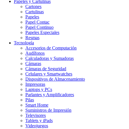
Papeles y Cartulinas
Cartones
Cartulinas
Papeles
Papel Contac
Papel Continuo
Papeles Especiales
Resmas
Tecnología
Accesorios de Computación
Audífonos
Calculadoras y Sumadoras
Cámaras
Cámaras de Seguridad
Celulares y Smartwatches
Dispositivos de Almacenamiento
Impresoras
Laptops y PCs
Parlantes y Amplificadores
Pilas
Smart Home
Suministros de Impresión
Televisores
Tablets y iPads
Videojuegos