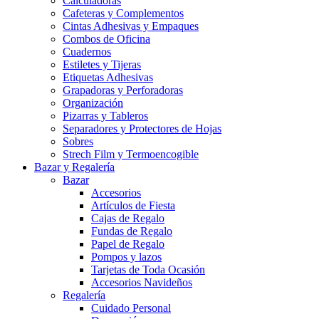
Calculadoras
Cafeteras y Complementos
Cintas Adhesivas y Empaques
Combos de Oficina
Cuadernos
Estiletes y Tijeras
Etiquetas Adhesivas
Grapadoras y Perforadoras
Organización
Pizarras y Tableros
Separadores y Protectores de Hojas
Sobres
Strech Film y Termoencogible
Bazar y Regalería
Bazar
Accesorios
Artículos de Fiesta
Cajas de Regalo
Fundas de Regalo
Papel de Regalo
Pompos y lazos
Tarjetas de Toda Ocasión
Accesorios Navideños
Regalería
Cuidado Personal