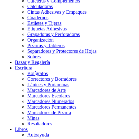
Cafeteras y Complementos
Calculadoras
Cintas Adhesivas y Empaques
Cuadernos
Estiletes y Tijeras
Etiquetas Adhesivas
Grapadoras y Perforadoras
Organización
Pizarras y Tableros
Separadores y Protectores de Hojas
Sobres
Bazar y Regalería
Escritura
Bolígrafos
Correctores y Borradores
Lápices y Portaminas
Marcadores de Arte
Marcadores Escolares
Marcadores Numerados
Marcadores Permanentes
Marcadores de Pizarra
Minas
Resaltadores
Libros
Autoayuda