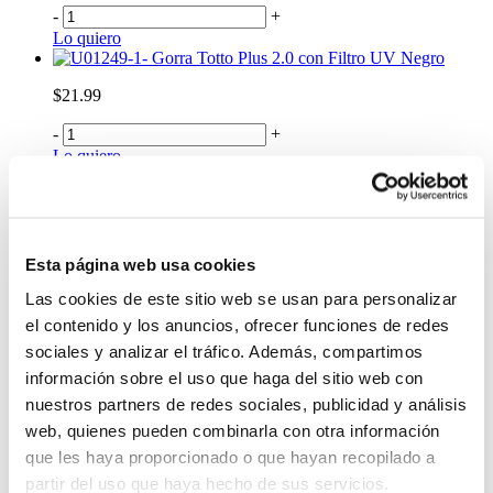
-
+
Lo quiero
Gorra Totto Plus 2.0 con Filtro UV Negro
$21.99
-
+
Lo quiero
Gorra Prespa color Rosado
$23.99
-
+
Esta página web usa cookies
Lo quiero
Billetera Totto para Hombre Dagoba
Las cookies de este sitio web se usan para personalizar
el contenido y los anuncios, ofrecer funciones de redes
$23.74
sociales y analizar el tráfico. Además, compartimos
-
+
información sobre el uso que haga del sitio web con
Lo quiero
nuestros partners de redes sociales, publicidad y análisis
Billetera Totto para Hombre Falangero
web, quienes pueden combinarla con otra información
$21.00
que les haya proporcionado o que hayan recopilado a
partir del uso que haya hecho de sus servicios.
-
+