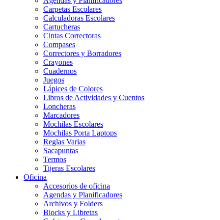
Agendas y Planificadores
Carpetas Escolares
Calculadoras Escolares
Cartucheras
Cintas Correctoras
Compases
Correctores y Borradores
Crayones
Cuadernos
Juegos
Lápices de Colores
Libros de Actividades y Cuentos
Loncheras
Marcadores
Mochilas Escolares
Mochilas Porta Laptops
Reglas Varias
Sacapuntas
Termos
Tijeras Escolares
Oficina
Accesorios de oficina
Agendas y Planificadores
Archivos y Folders
Blocks y Libretas