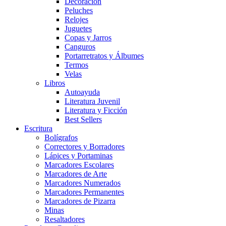
Decoración
Peluches
Relojes
Juguetes
Copas y Jarros
Canguros
Portarretratos y Álbumes
Termos
Velas
Libros
Autoayuda
Literatura Juvenil
Literatura y Ficción
Best Sellers
Escritura
Bolígrafos
Correctores y Borradores
Lápices y Portaminas
Marcadores Escolares
Marcadores de Arte
Marcadores Numerados
Marcadores Permanentes
Marcadores de Pizarra
Minas
Resaltadores