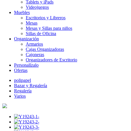
Tablets y iPads
Videojuegos
Muebles
Escritorios y Libreros
Mesas
Mesas y Sillas para niños
Sillas de Oficina
Organización
Armarios
Cajas Organizadoras
Cajoneras
Organizadores de Escritorio
Personalízalo
Ofertas
polipapel
Bazar y Regalería
Regalería
Varios