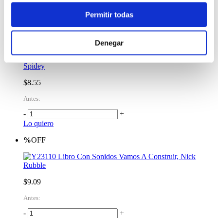
Permitir todas
-
+
Lo quiero
%
OFF
Denegar
Libro Pizarra Escribe y Borra, Busca y Encuentra
Spidey
$8.55
Antes:
-
+
Lo quiero
%
OFF
Libro Con Sonidos Vamos A Construir, Nick
Rubble
$9.09
Antes:
-
+