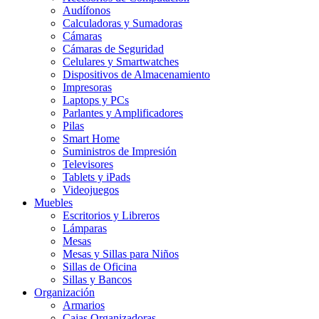
Audífonos
Calculadoras y Sumadoras
Cámaras
Cámaras de Seguridad
Celulares y Smartwatches
Dispositivos de Almacenamiento
Impresoras
Laptops y PCs
Parlantes y Amplificadores
Pilas
Smart Home
Suministros de Impresión
Televisores
Tablets y iPads
Videojuegos
Muebles
Escritorios y Libreros
Lámparas
Mesas
Mesas y Sillas para Niños
Sillas de Oficina
Sillas y Bancos
Organización
Armarios
Cajas Organizadoras