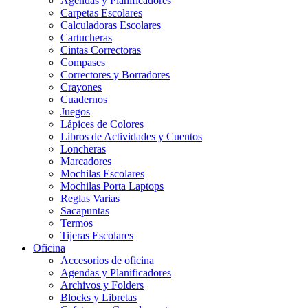
Agendas y Planificadores
Carpetas Escolares
Calculadoras Escolares
Cartucheras
Cintas Correctoras
Compases
Correctores y Borradores
Crayones
Cuadernos
Juegos
Lápices de Colores
Libros de Actividades y Cuentos
Loncheras
Marcadores
Mochilas Escolares
Mochilas Porta Laptops
Reglas Varias
Sacapuntas
Termos
Tijeras Escolares
Oficina
Accesorios de oficina
Agendas y Planificadores
Archivos y Folders
Blocks y Libretas