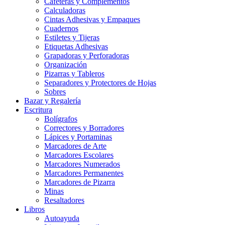
Cafeteras y Complementos
Calculadoras
Cintas Adhesivas y Empaques
Cuadernos
Estiletes y Tijeras
Etiquetas Adhesivas
Grapadoras y Perforadoras
Organización
Pizarras y Tableros
Separadores y Protectores de Hojas
Sobres
Bazar y Regalería
Escritura
Bolígrafos
Correctores y Borradores
Lápices y Portaminas
Marcadores de Arte
Marcadores Escolares
Marcadores Numerados
Marcadores Permanentes
Marcadores de Pizarra
Minas
Resaltadores
Libros
Autoayuda