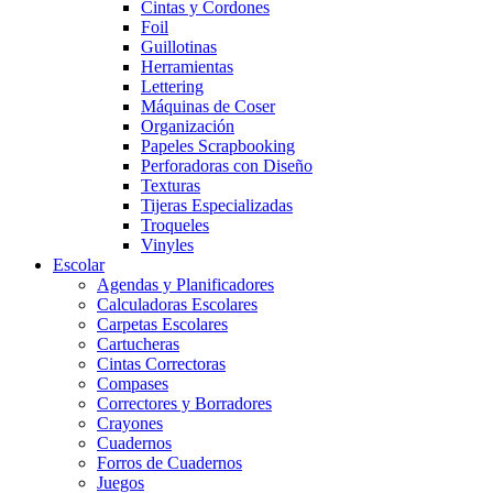
Cintas y Cordones
Foil
Guillotinas
Herramientas
Lettering
Máquinas de Coser
Organización
Papeles Scrapbooking
Perforadoras con Diseño
Texturas
Tijeras Especializadas
Troqueles
Vinyles
Escolar
Agendas y Planificadores
Calculadoras Escolares
Carpetas Escolares
Cartucheras
Cintas Correctoras
Compases
Correctores y Borradores
Crayones
Cuadernos
Forros de Cuadernos
Juegos