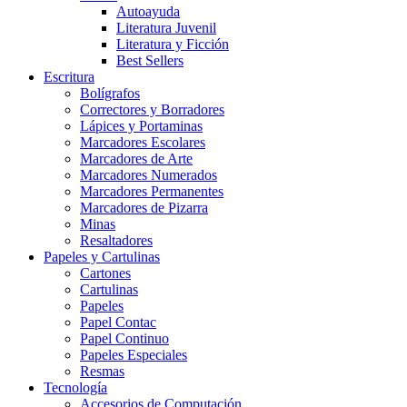
Autoayuda
Literatura Juvenil
Literatura y Ficción
Best Sellers
Escritura
Bolígrafos
Correctores y Borradores
Lápices y Portaminas
Marcadores Escolares
Marcadores de Arte
Marcadores Numerados
Marcadores Permanentes
Marcadores de Pizarra
Minas
Resaltadores
Papeles y Cartulinas
Cartones
Cartulinas
Papeles
Papel Contac
Papel Continuo
Papeles Especiales
Resmas
Tecnología
Accesorios de Computación