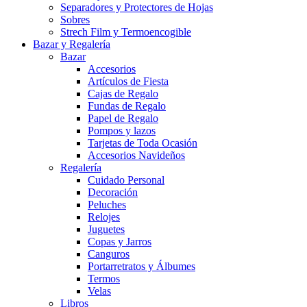
Separadores y Protectores de Hojas
Sobres
Strech Film y Termoencogible
Bazar y Regalería
Bazar
Accesorios
Artículos de Fiesta
Cajas de Regalo
Fundas de Regalo
Papel de Regalo
Pompos y lazos
Tarjetas de Toda Ocasión
Accesorios Navideños
Regalería
Cuidado Personal
Decoración
Peluches
Relojes
Juguetes
Copas y Jarros
Canguros
Portarretratos y Álbumes
Termos
Velas
Libros