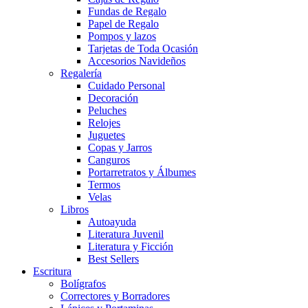
Fundas de Regalo
Papel de Regalo
Pompos y lazos
Tarjetas de Toda Ocasión
Accesorios Navideños
Regalería
Cuidado Personal
Decoración
Peluches
Relojes
Juguetes
Copas y Jarros
Canguros
Portarretratos y Álbumes
Termos
Velas
Libros
Autoayuda
Literatura Juvenil
Literatura y Ficción
Best Sellers
Escritura
Bolígrafos
Correctores y Borradores