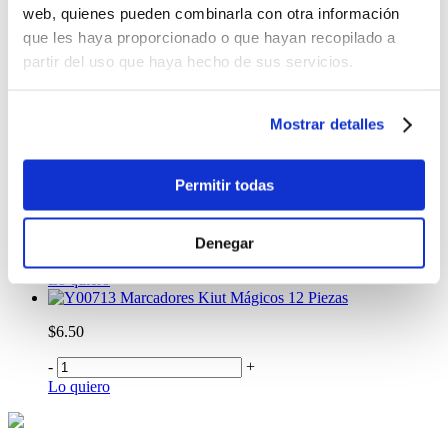
$4.75
web, quienes pueden combinarla con otra información
que les haya proporcionado o que hayan recopilado a
-
+
partir del uso que haya hecho de sus servicios.
Lo quiero
Marcadores Staedtler Doble Punta 12 Piezas
$8.75
Mostrar detalles
-
+
Lo quiero
Permitir todas
Marcadores Norma Lavables 12 Piezas
$5.75
Denegar
-
+
Lo quiero
Marcadores Kiut Mágicos 12 Piezas
$6.50
-
+
Lo quiero