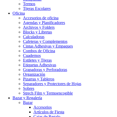
Termos
Tijeras Escolares
Oficina
Accesorios de oficina
Agendas y Planificadores
Archivos y Folders
Blocks y Libretas
Calculadoras
Cafeteras y Complementos
Cintas Adhesivas y Empaques
Combos de Oficina
Cuadernos
Estiletes y Tijeras
Etiquetas Adhesivas
Grapadoras y Perforadoras
Organización
Pizarras y Tableros
Separadores y Protectores de Hojas
Sobres
Strech Film y Termoencogible
Bazar y Regalería
Bazar
Accesorios
Artículos de Fiesta
Cajas de Regalo