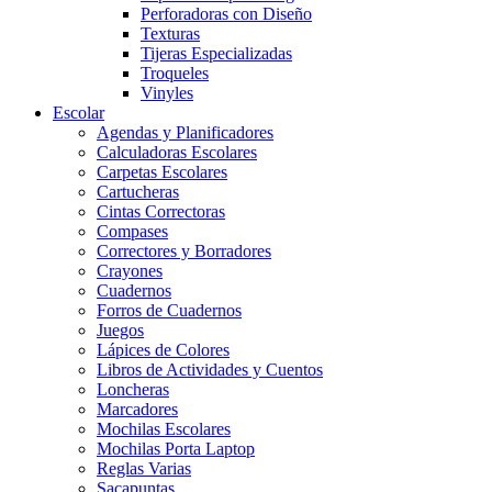
Perforadoras con Diseño
Texturas
Tijeras Especializadas
Troqueles
Vinyles
Escolar
Agendas y Planificadores
Calculadoras Escolares
Carpetas Escolares
Cartucheras
Cintas Correctoras
Compases
Correctores y Borradores
Crayones
Cuadernos
Forros de Cuadernos
Juegos
Lápices de Colores
Libros de Actividades y Cuentos
Loncheras
Marcadores
Mochilas Escolares
Mochilas Porta Laptop
Reglas Varias
Sacapuntas