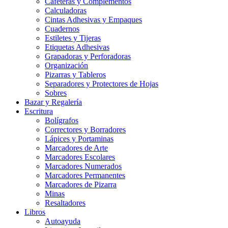
Cafeteras y Complementos
Calculadoras
Cintas Adhesivas y Empaques
Cuadernos
Estiletes y Tijeras
Etiquetas Adhesivas
Grapadoras y Perforadoras
Organización
Pizarras y Tableros
Separadores y Protectores de Hojas
Sobres
Bazar y Regalería
Escritura
Bolígrafos
Correctores y Borradores
Lápices y Portaminas
Marcadores de Arte
Marcadores Escolares
Marcadores Numerados
Marcadores Permanentes
Marcadores de Pizarra
Minas
Resaltadores
Libros
Autoayuda