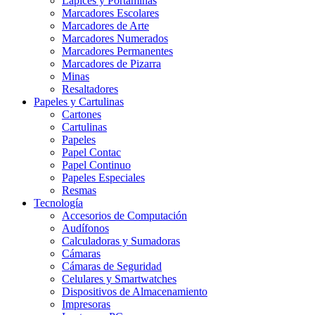
Lápices y Portaminas
Marcadores Escolares
Marcadores de Arte
Marcadores Numerados
Marcadores Permanentes
Marcadores de Pizarra
Minas
Resaltadores
Papeles y Cartulinas
Cartones
Cartulinas
Papeles
Papel Contac
Papel Continuo
Papeles Especiales
Resmas
Tecnología
Accesorios de Computación
Audífonos
Calculadoras y Sumadoras
Cámaras
Cámaras de Seguridad
Celulares y Smartwatches
Dispositivos de Almacenamiento
Impresoras