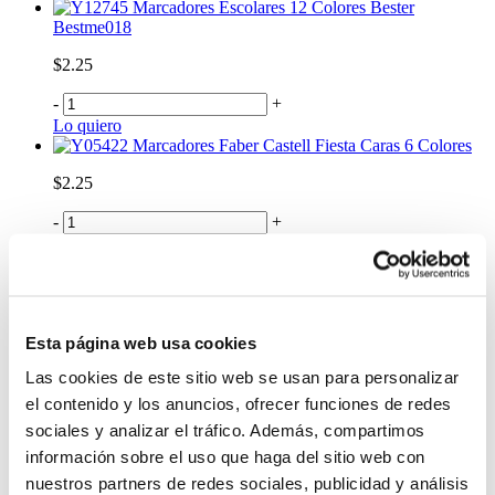
Marcadores Escolares 12 Colores Bester
Bestme018
$2.25
-
+
Lo quiero
Marcadores Faber Castell Fiesta Caras 6 Colores
$2.25
-
+
Lo quiero
%
OFF
Marcadores Bic Borrables x 12 Unidades
Esta página web usa cookies
$4.20
Las cookies de este sitio web se usan para personalizar
Antes:
el contenido y los anuncios, ofrecer funciones de redes
-
+
sociales y analizar el tráfico. Además, compartimos
Lo quiero
información sobre el uso que haga del sitio web con
Marcadores Staedtler 325WP 12 Piezas
nuestros partners de redes sociales, publicidad y análisis