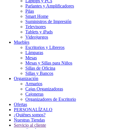
Laptops y PCs
Parlantes y Amplificadores
Pilas
Smart Home
Suministros de Impresión
Televisores
Tablets y iPads
Videojuegos
Muebles
Escritorios y Libreros
Lámparas
Mesas
Mesas y Sillas para Niños
Sillas de Oficina
Sillas y Bancos
Organización
Armarios
Cajas Organizadoras
Cajoneras
Organizadores de Escritorio
Ofertas
PERSONALÍZALO
¿Quiénes somos?
Nuestras Tiendas
Servicio al cliente