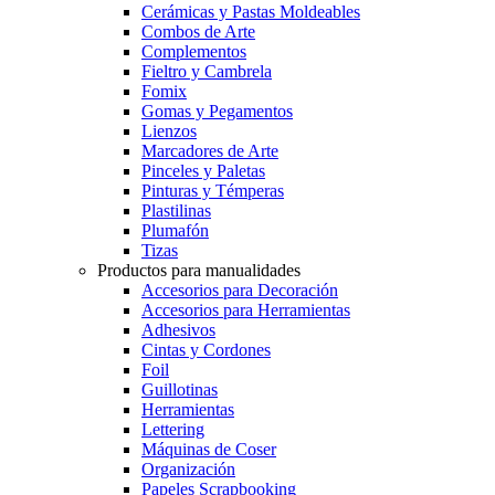
Cerámicas y Pastas Moldeables
Combos de Arte
Complementos
Fieltro y Cambrela
Fomix
Gomas y Pegamentos
Lienzos
Marcadores de Arte
Pinceles y Paletas
Pinturas y Témperas
Plastilinas
Plumafón
Tizas
Productos para manualidades
Accesorios para Decoración
Accesorios para Herramientas
Adhesivos
Cintas y Cordones
Foil
Guillotinas
Herramientas
Lettering
Máquinas de Coser
Organización
Papeles Scrapbooking