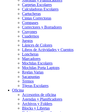
Agendas y Planificadores
Carpetas Escolares
Calculadoras Escolares
Cartucheras
Cintas Correctoras
Compases
Correctores y Borradores
Crayones
Cuadernos
Juegos
Lápices de Colores
Libros de Actividades y Cuentos
Loncheras
Marcadores
Mochilas Escolares
Mochilas Porta Laptops
Reglas Varias
Sacapuntas
Termos
Tijeras Escolares
Oficina
Accesorios de oficina
Agendas y Planificadores
Archivos y Folders
Blocks y Libretas