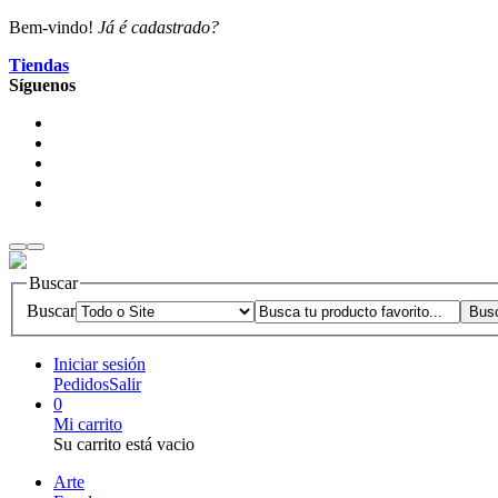
Bem-vindo!
Já é cadastrado?
Tiendas
Síguenos
Buscar
Buscar
Iniciar sesión
Pedidos
Salir
0
Mi carrito
Su carrito está vacio
Arte