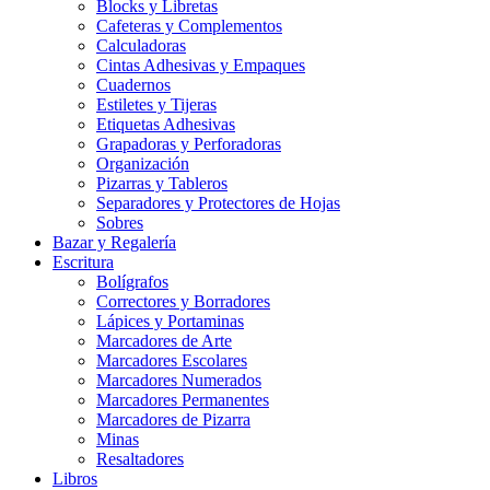
Blocks y Libretas
Cafeteras y Complementos
Calculadoras
Cintas Adhesivas y Empaques
Cuadernos
Estiletes y Tijeras
Etiquetas Adhesivas
Grapadoras y Perforadoras
Organización
Pizarras y Tableros
Separadores y Protectores de Hojas
Sobres
Bazar y Regalería
Escritura
Bolígrafos
Correctores y Borradores
Lápices y Portaminas
Marcadores de Arte
Marcadores Escolares
Marcadores Numerados
Marcadores Permanentes
Marcadores de Pizarra
Minas
Resaltadores
Libros