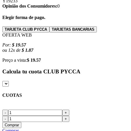
Y19233
Opinião dos Consumidores:
0
Elegir forma de pago.
TARJETA CLUB PYCCA
TARJETAS BANCARIAS
OFERTA WEB
Por:
$ 19.57
ou
12
x
de
$ 1.87
Preço a vista:
$ 19.57
Calcula tu cuota
CLUB PYCCA
CUOTAS
-
+
-
+
Comprar
Comprar