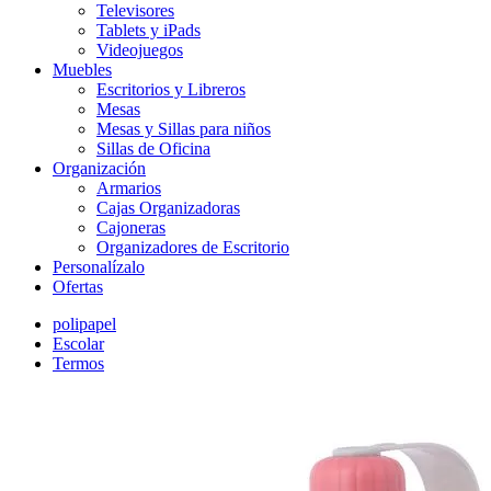
Televisores
Tablets y iPads
Videojuegos
Muebles
Escritorios y Libreros
Mesas
Mesas y Sillas para niños
Sillas de Oficina
Organización
Armarios
Cajas Organizadoras
Cajoneras
Organizadores de Escritorio
Personalízalo
Ofertas
polipapel
Escolar
Termos