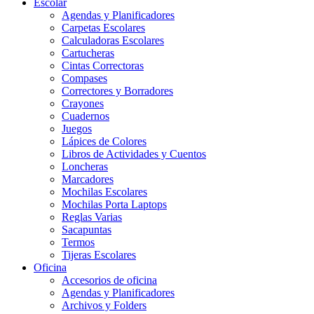
Escolar
Agendas y Planificadores
Carpetas Escolares
Calculadoras Escolares
Cartucheras
Cintas Correctoras
Compases
Correctores y Borradores
Crayones
Cuadernos
Juegos
Lápices de Colores
Libros de Actividades y Cuentos
Loncheras
Marcadores
Mochilas Escolares
Mochilas Porta Laptops
Reglas Varias
Sacapuntas
Termos
Tijeras Escolares
Oficina
Accesorios de oficina
Agendas y Planificadores
Archivos y Folders