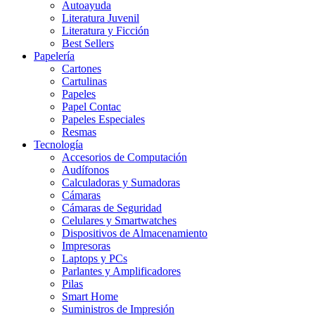
Autoayuda
Literatura Juvenil
Literatura y Ficción
Best Sellers
Papelería
Cartones
Cartulinas
Papeles
Papel Contac
Papeles Especiales
Resmas
Tecnología
Accesorios de Computación
Audífonos
Calculadoras y Sumadoras
Cámaras
Cámaras de Seguridad
Celulares y Smartwatches
Dispositivos de Almacenamiento
Impresoras
Laptops y PCs
Parlantes y Amplificadores
Pilas
Smart Home
Suministros de Impresión