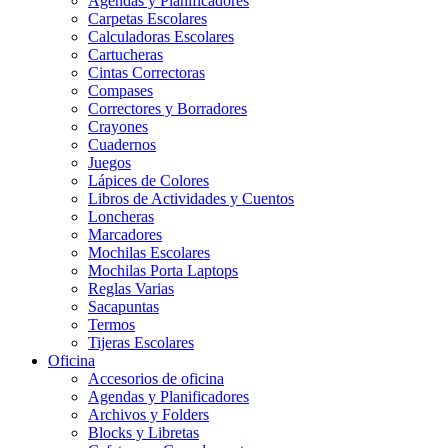
Agendas y Planificadores
Carpetas Escolares
Calculadoras Escolares
Cartucheras
Cintas Correctoras
Compases
Correctores y Borradores
Crayones
Cuadernos
Juegos
Lápices de Colores
Libros de Actividades y Cuentos
Loncheras
Marcadores
Mochilas Escolares
Mochilas Porta Laptops
Reglas Varias
Sacapuntas
Termos
Tijeras Escolares
Oficina
Accesorios de oficina
Agendas y Planificadores
Archivos y Folders
Blocks y Libretas