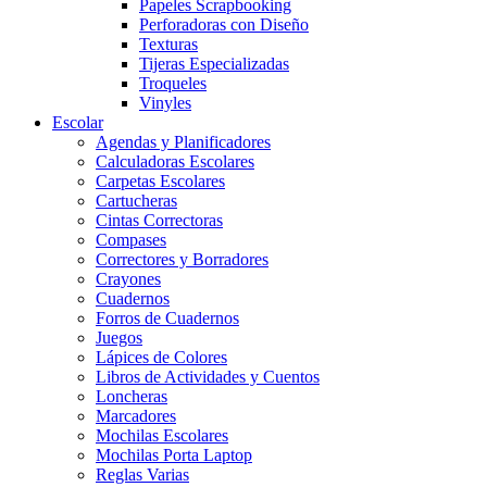
Papeles Scrapbooking
Perforadoras con Diseño
Texturas
Tijeras Especializadas
Troqueles
Vinyles
Escolar
Agendas y Planificadores
Calculadoras Escolares
Carpetas Escolares
Cartucheras
Cintas Correctoras
Compases
Correctores y Borradores
Crayones
Cuadernos
Forros de Cuadernos
Juegos
Lápices de Colores
Libros de Actividades y Cuentos
Loncheras
Marcadores
Mochilas Escolares
Mochilas Porta Laptop
Reglas Varias