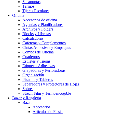
Sacapuntas
Termos
Tijeras Escolares
Oficina
Accesorios de oficina
Agendas y Planificadores
Archivos y Folders
Blocks y Libretas
Calculadoras
Cafeteras y Complementos
Cintas Adhesivas y Empaques
Combos de Oficina
Cuadernos
Estiletes y Tijeras
Etiquetas Adhesivas
Grapadoras y Perforadoras
Organización
Pizarras y Tableros
Separadores y Protectores de Hojas
Sobres
Strech Film y Termoencogible
Bazar y Regalería
Bazar
Accesorios
Artículos de Fiesta