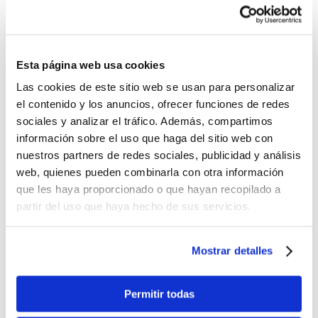
Antes:
-
+
Lo quiero
Esta página web usa cookies
%
OFF
Las cookies de este sitio web se usan para personalizar
el contenido y los anuncios, ofrecer funciones de redes
Pluma Gel Negra Kawaii 2
sociales y analizar el tráfico. Además, compartimos
$0.90
información sobre el uso que haga del sitio web con
nuestros partners de redes sociales, publicidad y análisis
Antes:
web, quienes pueden combinarla con otra información
-
+
que les haya proporcionado o que hayan recopilado a
Lo quiero
partir del uso que haya hecho de sus servicios.
%
OFF
Pluma Abs, Tinta Negra, Diseño Deportes 1 x
Mostrar detalles
14.5 cm
$0.45
Permitir todas
Antes: