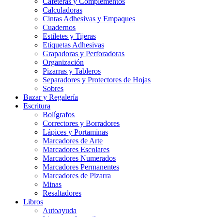
Cafeteras y Complementos
Calculadoras
Cintas Adhesivas y Empaques
Cuadernos
Estiletes y Tijeras
Etiquetas Adhesivas
Grapadoras y Perforadoras
Organización
Pizarras y Tableros
Separadores y Protectores de Hojas
Sobres
Bazar y Regalería
Escritura
Bolígrafos
Correctores y Borradores
Lápices y Portaminas
Marcadores de Arte
Marcadores Escolares
Marcadores Numerados
Marcadores Permanentes
Marcadores de Pizarra
Minas
Resaltadores
Libros
Autoayuda