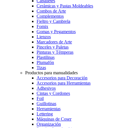
Caballetes
Cerámicas y Pastas Moldeables
Combos de Arte
Complementos
Fieltro y Cambrela
Fomix
Gomas y Pegamentos
Lienzos
Marcadores de Arte
Pinceles y Paletas
Pinturas y Témperas
Plastilinas
Plumafón
Tizas
Productos para manualidades
Accesorios para Decoración
Accesorios para Herramientas
Adhesivos
Cintas y Cordones
Foil
Guillotinas
Herramientas
Lettering
Máquinas de Coser
Organización