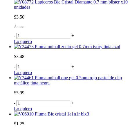
Lapiceros Bic Cristal Diamante 0.7 mm blíster x10
unidades
$3.50
Antes:
-
+
Lo quiero
Pluma uniball zento gel 0.7mm ivory tinta azul
$3.48
-
+
Lo quiero
Pluma uniball one gel 0.5mm rojo pastel de clip
metálico tinta negra
$5.99
-
+
Lo quiero
Pluma Bic cristal 1a1n1r blx3
$1.25