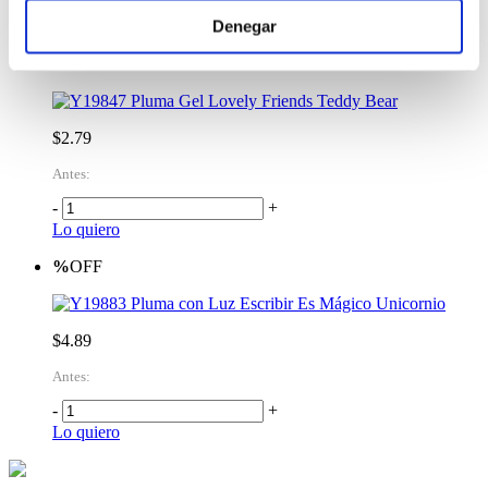
-
+
Denegar
Lo quiero
%
OFF
Pluma Gel Lovely Friends Teddy Bear
$2.79
Antes:
-
+
Lo quiero
%
OFF
Pluma con Luz Escribir Es Mágico Unicornio
$4.89
Antes:
-
+
Lo quiero