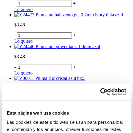
-
+
Lo quiero
Pluma uniball zento gel 0.7mm ivory tinta azul
$3.48
-
+
Lo quiero
Pluma uni power tank 1.0mm azul
$3.48
-
+
Lo quiero
Pluma Bic cristal azul blx3
$1.25
-
+
Lo quiero
Pluma Bic cristal 1a1n1r blx3
Esta página web usa cookies
$1.25
Las cookies de este sitio web se usan para personalizar
el contenido y los anuncios, ofrecer funciones de redes
-
+