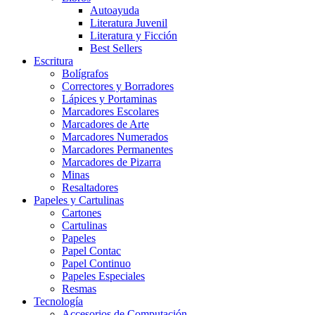
Autoayuda
Literatura Juvenil
Literatura y Ficción
Best Sellers
Escritura
Bolígrafos
Correctores y Borradores
Lápices y Portaminas
Marcadores Escolares
Marcadores de Arte
Marcadores Numerados
Marcadores Permanentes
Marcadores de Pizarra
Minas
Resaltadores
Papeles y Cartulinas
Cartones
Cartulinas
Papeles
Papel Contac
Papel Continuo
Papeles Especiales
Resmas
Tecnología
Accesorios de Computación