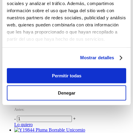
sociales y analizar el tráfico. Además, compartimos
Lo quiero
información sobre el uso que haga del sitio web con
%
OFF
nuestros partners de redes sociales, publicidad y análisis
Bolígrafo Varita Harry Potter: Voldemort Wand
web, quienes pueden combinarla con otra información
Pen
que les haya proporcionado o que hayan recopilado a
partir del uso que haya hecho de sus servicios.
$15.23
Antes:
Mostrar detalles
-
+
Lo quiero
%
OFF
Permitir todas
Pluma Abs, Tinta Negra, Diseño Deportes 1 x
14.5 cm
Denegar
$0.45
Antes:
-
+
Lo quiero
Pluma Borrable Unicornio