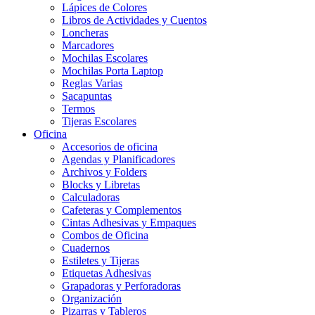
Lápices de Colores
Libros de Actividades y Cuentos
Loncheras
Marcadores
Mochilas Escolares
Mochilas Porta Laptop
Reglas Varias
Sacapuntas
Termos
Tijeras Escolares
Oficina
Accesorios de oficina
Agendas y Planificadores
Archivos y Folders
Blocks y Libretas
Calculadoras
Cafeteras y Complementos
Cintas Adhesivas y Empaques
Combos de Oficina
Cuadernos
Estiletes y Tijeras
Etiquetas Adhesivas
Grapadoras y Perforadoras
Organización
Pizarras y Tableros