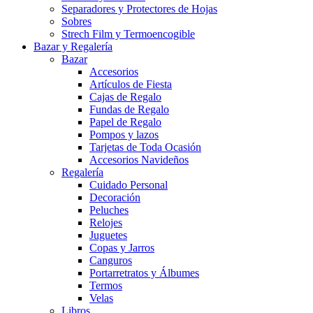
Separadores y Protectores de Hojas
Sobres
Strech Film y Termoencogible
Bazar y Regalería
Bazar
Accesorios
Artículos de Fiesta
Cajas de Regalo
Fundas de Regalo
Papel de Regalo
Pompos y lazos
Tarjetas de Toda Ocasión
Accesorios Navideños
Regalería
Cuidado Personal
Decoración
Peluches
Relojes
Juguetes
Copas y Jarros
Canguros
Portarretratos y Álbumes
Termos
Velas
Libros