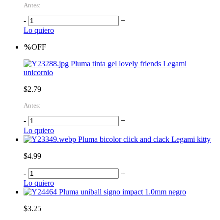
Antes:
-
+
Lo quiero
%
OFF
Pluma tinta gel lovely friends Legami
unicornio
$2.79
Antes:
-
+
Lo quiero
Pluma bicolor click and clack Legami kitty
$4.99
-
+
Lo quiero
Pluma uniball signo impact 1.0mm negro
$3.25