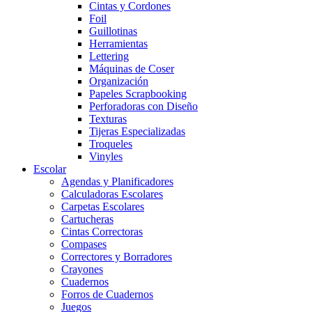
Cintas y Cordones
Foil
Guillotinas
Herramientas
Lettering
Máquinas de Coser
Organización
Papeles Scrapbooking
Perforadoras con Diseño
Texturas
Tijeras Especializadas
Troqueles
Vinyles
Escolar
Agendas y Planificadores
Calculadoras Escolares
Carpetas Escolares
Cartucheras
Cintas Correctoras
Compases
Correctores y Borradores
Crayones
Cuadernos
Forros de Cuadernos
Juegos