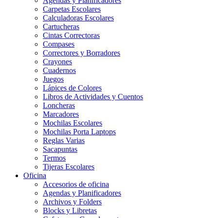
Agendas y Planificadores
Carpetas Escolares
Calculadoras Escolares
Cartucheras
Cintas Correctoras
Compases
Correctores y Borradores
Crayones
Cuadernos
Juegos
Lápices de Colores
Libros de Actividades y Cuentos
Loncheras
Marcadores
Mochilas Escolares
Mochilas Porta Laptops
Reglas Varias
Sacapuntas
Termos
Tijeras Escolares
Oficina
Accesorios de oficina
Agendas y Planificadores
Archivos y Folders
Blocks y Libretas