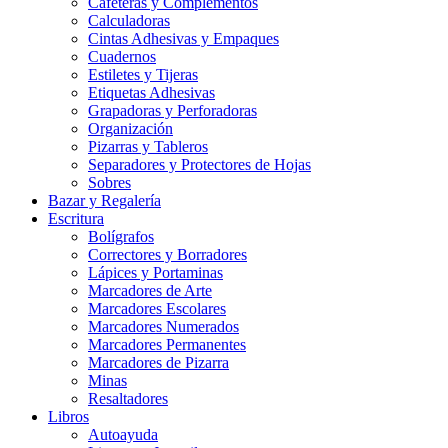
Cafeteras y Complementos
Calculadoras
Cintas Adhesivas y Empaques
Cuadernos
Estiletes y Tijeras
Etiquetas Adhesivas
Grapadoras y Perforadoras
Organización
Pizarras y Tableros
Separadores y Protectores de Hojas
Sobres
Bazar y Regalería
Escritura
Bolígrafos
Correctores y Borradores
Lápices y Portaminas
Marcadores de Arte
Marcadores Escolares
Marcadores Numerados
Marcadores Permanentes
Marcadores de Pizarra
Minas
Resaltadores
Libros
Autoayuda