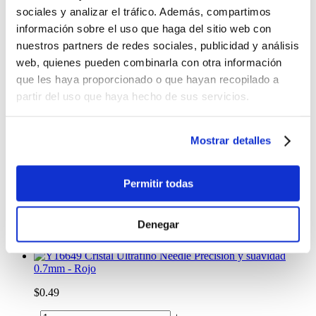
-
+
sociales y analizar el tráfico. Además, compartimos
Lo quiero
información sobre el uso que haga del sitio web con
Pluma borrable CAT 15.5
nuestros partners de redes sociales, publicidad y análisis
$1.50
web, quienes pueden combinarla con otra información
-
+
que les haya proporcionado o que hayan recopilado a
Lo quiero
partir del uso que haya hecho de sus servicios.
Bolígrafo Harry Potter: Patronus Projector Pen
$14.25
Mostrar detalles
-
+
Lo quiero
Pluma Borrable Shark
Permitir todas
$2.75
Denegar
-
+
Lo quiero
Cristal Ultrafino Needle Precisión y suavidad
0.7mm - Rojo
$0.49