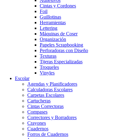
Adhesivos
Cintas y Cordones
Foil
Guillotinas
Herramientas
Lettering
Máquinas de Coser
Organización
Papeles Scrapbooking
Perforadoras con Diseño
Texturas
Tijeras Especializadas
Troqueles
Vinyles
Escolar
Agendas y Planificadores
Calculadoras Escolares
Carpetas Escolares
Cartucheras
Cintas Correctoras
Compases
Correctores y Borradores
Crayones
Cuadernos
Forros de Cuadernos