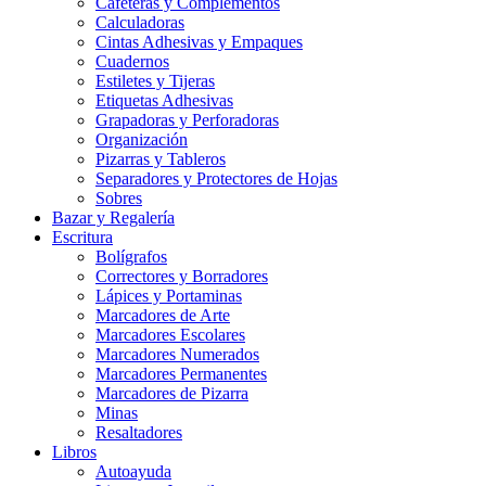
Cafeteras y Complementos
Calculadoras
Cintas Adhesivas y Empaques
Cuadernos
Estiletes y Tijeras
Etiquetas Adhesivas
Grapadoras y Perforadoras
Organización
Pizarras y Tableros
Separadores y Protectores de Hojas
Sobres
Bazar y Regalería
Escritura
Bolígrafos
Correctores y Borradores
Lápices y Portaminas
Marcadores de Arte
Marcadores Escolares
Marcadores Numerados
Marcadores Permanentes
Marcadores de Pizarra
Minas
Resaltadores
Libros
Autoayuda