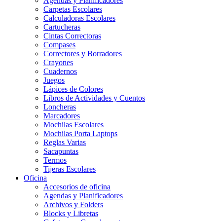
Agendas y Planificadores
Carpetas Escolares
Calculadoras Escolares
Cartucheras
Cintas Correctoras
Compases
Correctores y Borradores
Crayones
Cuadernos
Juegos
Lápices de Colores
Libros de Actividades y Cuentos
Loncheras
Marcadores
Mochilas Escolares
Mochilas Porta Laptops
Reglas Varias
Sacapuntas
Termos
Tijeras Escolares
Oficina
Accesorios de oficina
Agendas y Planificadores
Archivos y Folders
Blocks y Libretas