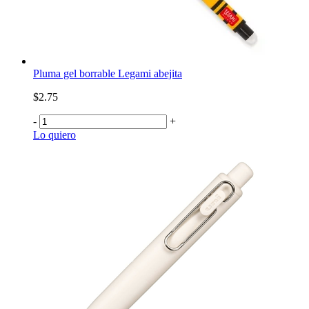
Pluma gel borrable Legami abejita
$2.75
-
+
Lo quiero