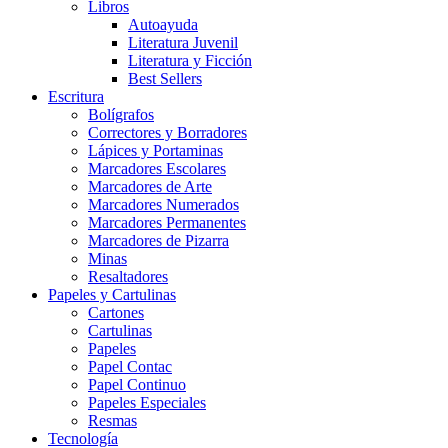
Libros
Autoayuda
Literatura Juvenil
Literatura y Ficción
Best Sellers
Escritura
Bolígrafos
Correctores y Borradores
Lápices y Portaminas
Marcadores Escolares
Marcadores de Arte
Marcadores Numerados
Marcadores Permanentes
Marcadores de Pizarra
Minas
Resaltadores
Papeles y Cartulinas
Cartones
Cartulinas
Papeles
Papel Contac
Papel Continuo
Papeles Especiales
Resmas
Tecnología