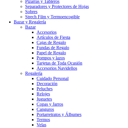
Pizarras y Tableros
Separadores y Protectores de Hojas
Sobres
Strech Film y Termoencogible
Bazar y Regalería
Bazar
Accesorios
Artículos de Fiesta
Cajas de Regalo
Fundas de Regalo
Papel de Regalo
Pompos y lazos
Tarjetas de Toda Ocasión
Accesorios Navideños
Regalería
Cuidado Personal
Decoración
Peluches
Relojes
Juguetes
Copas y Jarros
Canguros
Portarretratos y Álbumes
Termos
Velas