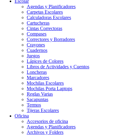
Escolar
Agendas y Planificadores
Carpetas Escolares
Calculadoras Escolares
Cartucheras
Cintas Correctoras
Compases
Correctores y Borradores
Crayones
Cuadernos
Juegos
Lápices de Colores
Libros de Actividades y Cuentos
Loncheras
Marcadores
Mochilas Escolares
Mochilas Porta Laptops
Reglas Varias
Sacapuntas
Termos
Tijeras Escolares
Oficina
Accesorios de oficina
Agendas y Planificadores
Archivos y Folders