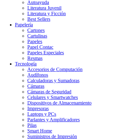
Autoayuda
Literatura Juvenil
Literatura y Ficción
Best Sellers
Papelería
Cartones
Cartulinas
Papeles
Papel Contac
Papeles Especiales
Resmas
Tecnología
Accesorios de Computación
Audífonos
Calculadoras y Sumadoras
Cámaras
Cámaras de Seguridad
Celulares y Smartwatches
Dispositivos de Almacenamiento
Impresoras
Laptops y PCs
Parlantes y Amplificadores
Pilas
Smart Home
Suministros de Impresión