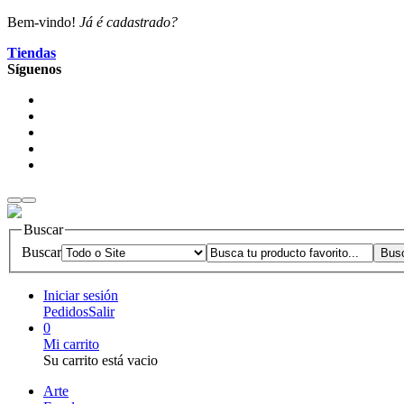
Bem-vindo!
Já é cadastrado?
Tiendas
Síguenos
Buscar
Buscar
Iniciar sesión
Pedidos
Salir
0
Mi carrito
Su carrito está vacio
Arte