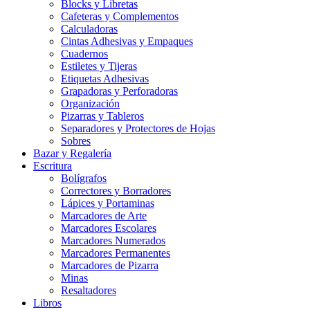
Blocks y Libretas
Cafeteras y Complementos
Calculadoras
Cintas Adhesivas y Empaques
Cuadernos
Estiletes y Tijeras
Etiquetas Adhesivas
Grapadoras y Perforadoras
Organización
Pizarras y Tableros
Separadores y Protectores de Hojas
Sobres
Bazar y Regalería
Escritura
Bolígrafos
Correctores y Borradores
Lápices y Portaminas
Marcadores de Arte
Marcadores Escolares
Marcadores Numerados
Marcadores Permanentes
Marcadores de Pizarra
Minas
Resaltadores
Libros