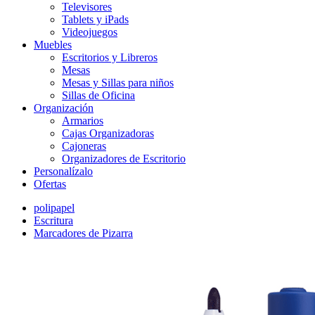
Televisores
Tablets y iPads
Videojuegos
Muebles
Escritorios y Libreros
Mesas
Mesas y Sillas para niños
Sillas de Oficina
Organización
Armarios
Cajas Organizadoras
Cajoneras
Organizadores de Escritorio
Personalízalo
Ofertas
polipapel
Escritura
Marcadores de Pizarra