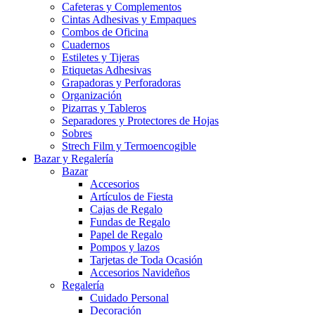
Cafeteras y Complementos
Cintas Adhesivas y Empaques
Combos de Oficina
Cuadernos
Estiletes y Tijeras
Etiquetas Adhesivas
Grapadoras y Perforadoras
Organización
Pizarras y Tableros
Separadores y Protectores de Hojas
Sobres
Strech Film y Termoencogible
Bazar y Regalería
Bazar
Accesorios
Artículos de Fiesta
Cajas de Regalo
Fundas de Regalo
Papel de Regalo
Pompos y lazos
Tarjetas de Toda Ocasión
Accesorios Navideños
Regalería
Cuidado Personal
Decoración