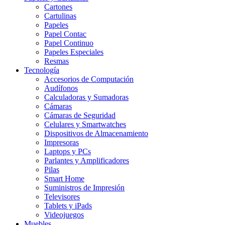
Cartones
Cartulinas
Papeles
Papel Contac
Papel Continuo
Papeles Especiales
Resmas
Tecnología
Accesorios de Computación
Audífonos
Calculadoras y Sumadoras
Cámaras
Cámaras de Seguridad
Celulares y Smartwatches
Dispositivos de Almacenamiento
Impresoras
Laptops y PCs
Parlantes y Amplificadores
Pilas
Smart Home
Suministros de Impresión
Televisores
Tablets y iPads
Videojuegos
Muebles