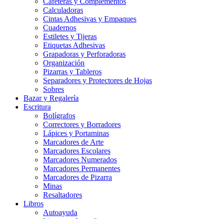
Cafeteras y Complementos
Calculadoras
Cintas Adhesivas y Empaques
Cuadernos
Estiletes y Tijeras
Etiquetas Adhesivas
Grapadoras y Perforadoras
Organización
Pizarras y Tableros
Separadores y Protectores de Hojas
Sobres
Bazar y Regalería
Escritura
Bolígrafos
Correctores y Borradores
Lápices y Portaminas
Marcadores de Arte
Marcadores Escolares
Marcadores Numerados
Marcadores Permanentes
Marcadores de Pizarra
Minas
Resaltadores
Libros
Autoayuda