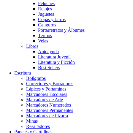
Peluches
Relojes
Juguetes
Copas y Jarros
Canguros
Portarretratos y Álbumes
Termos
Velas
Libros
Autoayuda
Literatura Juvenil
Literatura y Ficción
Best Sellers
Escritura
Bolígrafos
Correctores y Borradores
Lápices y Portaminas
Marcadores Escolares
Marcadores de Arte
Marcadores Numerados
Marcadores Permanentes
Marcadores de Pizarra
Minas
Resaltadores
Papeles y Cartulinas