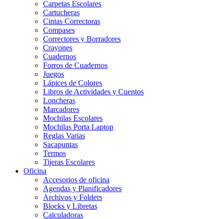
Carpetas Escolares
Cartucheras
Cintas Correctoras
Compases
Correctores y Borradores
Crayones
Cuadernos
Forros de Cuadernos
Juegos
Lápices de Colores
Libros de Actividades y Cuentos
Loncheras
Marcadores
Mochilas Escolares
Mochilas Porta Laptop
Reglas Varias
Sacapuntas
Termos
Tijeras Escolares
Oficina
Accesorios de oficina
Agendas y Planificadores
Archivos y Folders
Blocks y Libretas
Calculadoras