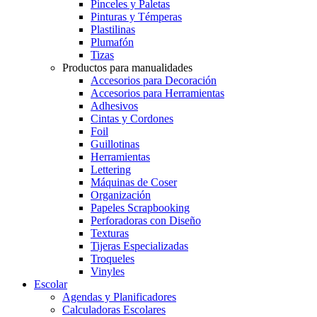
Pinceles y Paletas
Pinturas y Témperas
Plastilinas
Plumafón
Tizas
Productos para manualidades
Accesorios para Decoración
Accesorios para Herramientas
Adhesivos
Cintas y Cordones
Foil
Guillotinas
Herramientas
Lettering
Máquinas de Coser
Organización
Papeles Scrapbooking
Perforadoras con Diseño
Texturas
Tijeras Especializadas
Troqueles
Vinyles
Escolar
Agendas y Planificadores
Calculadoras Escolares