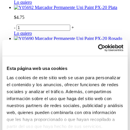
Lo quiero
Marcador Permanente Uni Paint PX-20 Plata
$4.75
-
+
Lo quiero
Marcador Permanente Uni Paint PX-20 Rosado
$4.75
-
+
Lo quiero
Esta página web usa cookies
Marcador Permanente Uni Paint PX-20 Verde
Claro
Las cookies de este sitio web se usan para personalizar
el contenido y los anuncios, ofrecer funciones de redes
$4.75
sociales y analizar el tráfico. Además, compartimos
-
+
información sobre el uso que haga del sitio web con
Lo quiero
nuestros partners de redes sociales, publicidad y análisis
Marcador Permanente Bic Blíster x 3
web, quienes pueden combinarla con otra información
$3.99
que les haya proporcionado o que hayan recopilado a
-
+
partir del uso que haya hecho de sus servicios.