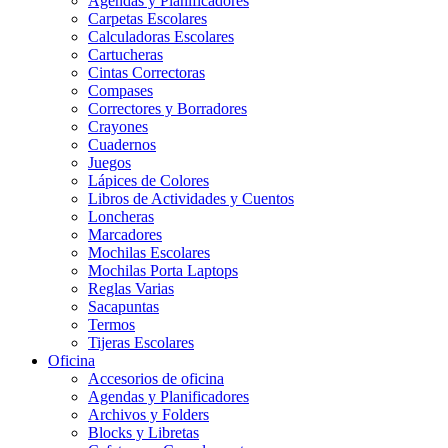
Agendas y Planificadores
Carpetas Escolares
Calculadoras Escolares
Cartucheras
Cintas Correctoras
Compases
Correctores y Borradores
Crayones
Cuadernos
Juegos
Lápices de Colores
Libros de Actividades y Cuentos
Loncheras
Marcadores
Mochilas Escolares
Mochilas Porta Laptops
Reglas Varias
Sacapuntas
Termos
Tijeras Escolares
Oficina
Accesorios de oficina
Agendas y Planificadores
Archivos y Folders
Blocks y Libretas