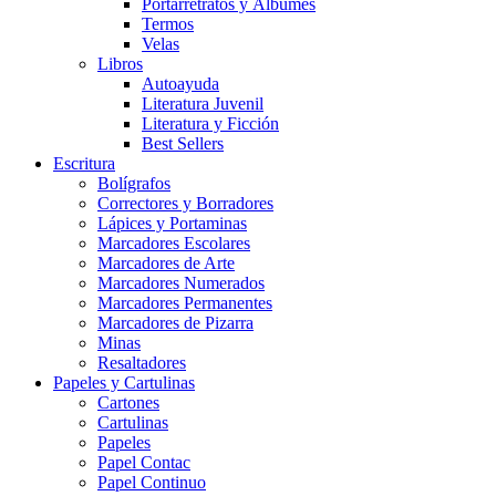
Portarretratos y Álbumes
Termos
Velas
Libros
Autoayuda
Literatura Juvenil
Literatura y Ficción
Best Sellers
Escritura
Bolígrafos
Correctores y Borradores
Lápices y Portaminas
Marcadores Escolares
Marcadores de Arte
Marcadores Numerados
Marcadores Permanentes
Marcadores de Pizarra
Minas
Resaltadores
Papeles y Cartulinas
Cartones
Cartulinas
Papeles
Papel Contac
Papel Continuo