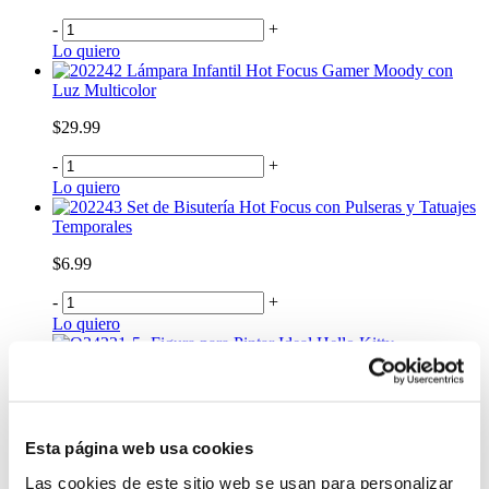
-
+
Lo quiero
Lámpara Infantil Hot Focus Gamer Moody con
Luz Multicolor
$29.99
-
+
Lo quiero
Set de Bisutería Hot Focus con Pulseras y Tatuajes
Temporales
$6.99
-
+
Lo quiero
Figura para Pintar Ideal Hello Kitty
$9.99
-
+
Lo quiero
Esta página web usa cookies
Figura para Pintar Ideal Princesas – Set de 2
Unidades
Las cookies de este sitio web se usan para personalizar