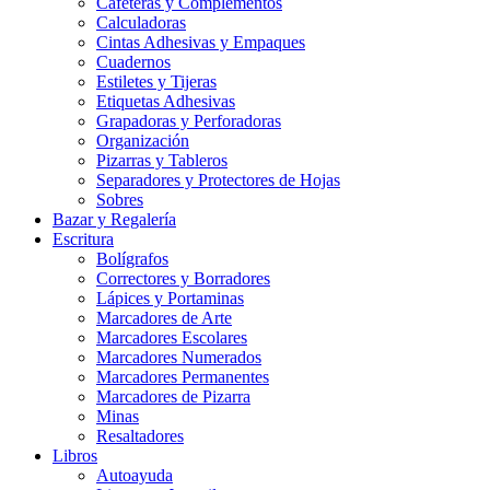
Cafeteras y Complementos
Calculadoras
Cintas Adhesivas y Empaques
Cuadernos
Estiletes y Tijeras
Etiquetas Adhesivas
Grapadoras y Perforadoras
Organización
Pizarras y Tableros
Separadores y Protectores de Hojas
Sobres
Bazar y Regalería
Escritura
Bolígrafos
Correctores y Borradores
Lápices y Portaminas
Marcadores de Arte
Marcadores Escolares
Marcadores Numerados
Marcadores Permanentes
Marcadores de Pizarra
Minas
Resaltadores
Libros
Autoayuda