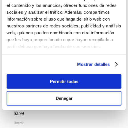
el contenido y los anuncios, ofrecer funciones de redes
$13.00
sociales y analizar el tráfico. Además, compartimos
-
+
información sobre el uso que haga del sitio web con
Lo quiero
nuestros partners de redes sociales, publicidad y análisis
Figura para Pintar Ideal Stitch
web, quienes pueden combinarla con otra información
$9.25
que les haya proporcionado o que hayan recopilado a
partir del uso que haya hecho de sus servicios.
-
+
Lo quiero
Alcancía para Pintar Ideal Lilo & Stitch
Mostrar detalles
$10.99
-
+
Permitir todas
Lo quiero
%
OFF
Denegar
Set de Arte Lolita 2
$2.99
Antes: