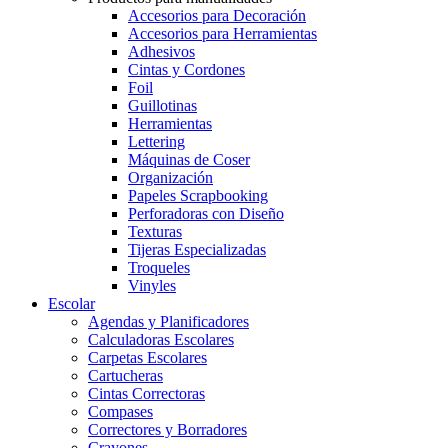
Accesorios para Decoración
Accesorios para Herramientas
Adhesivos
Cintas y Cordones
Foil
Guillotinas
Herramientas
Lettering
Máquinas de Coser
Organización
Papeles Scrapbooking
Perforadoras con Diseño
Texturas
Tijeras Especializadas
Troqueles
Vinyles
Escolar
Agendas y Planificadores
Calculadoras Escolares
Carpetas Escolares
Cartucheras
Cintas Correctoras
Compases
Correctores y Borradores
Crayones