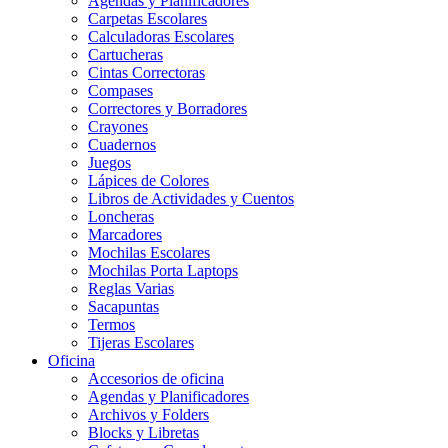
Agendas y Planificadores
Carpetas Escolares
Calculadoras Escolares
Cartucheras
Cintas Correctoras
Compases
Correctores y Borradores
Crayones
Cuadernos
Juegos
Lápices de Colores
Libros de Actividades y Cuentos
Loncheras
Marcadores
Mochilas Escolares
Mochilas Porta Laptops
Reglas Varias
Sacapuntas
Termos
Tijeras Escolares
Oficina
Accesorios de oficina
Agendas y Planificadores
Archivos y Folders
Blocks y Libretas