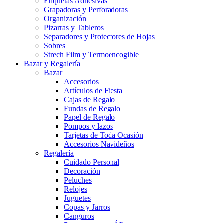
Etiquetas Adhesivas
Grapadoras y Perforadoras
Organización
Pizarras y Tableros
Separadores y Protectores de Hojas
Sobres
Strech Film y Termoencogible
Bazar y Regalería
Bazar
Accesorios
Artículos de Fiesta
Cajas de Regalo
Fundas de Regalo
Papel de Regalo
Pompos y lazos
Tarjetas de Toda Ocasión
Accesorios Navideños
Regalería
Cuidado Personal
Decoración
Peluches
Relojes
Juguetes
Copas y Jarros
Canguros