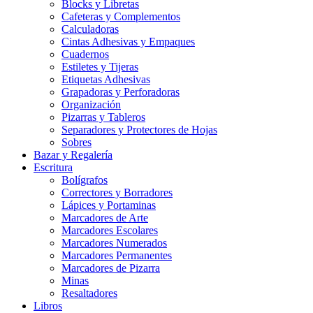
Blocks y Libretas
Cafeteras y Complementos
Calculadoras
Cintas Adhesivas y Empaques
Cuadernos
Estiletes y Tijeras
Etiquetas Adhesivas
Grapadoras y Perforadoras
Organización
Pizarras y Tableros
Separadores y Protectores de Hojas
Sobres
Bazar y Regalería
Escritura
Bolígrafos
Correctores y Borradores
Lápices y Portaminas
Marcadores de Arte
Marcadores Escolares
Marcadores Numerados
Marcadores Permanentes
Marcadores de Pizarra
Minas
Resaltadores
Libros