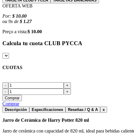
TARJETA CLUB PYCCA
TARJETAS BANCARIAS
OFERTA WEB
Por:
$ 10.00
ou
9
x
de
$ 1.27
Preço a vista:
$ 10.00
Calcula tu cuota
CLUB PYCCA
CUOTAS
-
+
-
+
Comprar
Comprar
Descripción
Especificaciones
Reseñas / Q & A
x
Jarro de Cerámica de Harry Potter 820 ml
Jarro de cerámica con capacidad de 820 ml, ideal para bebidas caliente