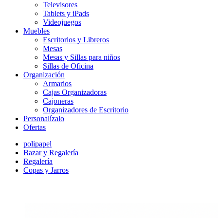
Televisores
Tablets y iPads
Videojuegos
Muebles
Escritorios y Libreros
Mesas
Mesas y Sillas para niños
Sillas de Oficina
Organización
Armarios
Cajas Organizadoras
Cajoneras
Organizadores de Escritorio
Personalízalo
Ofertas
polipapel
Bazar y Regalería
Regalería
Copas y Jarros