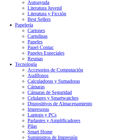
Autoayuda
Literatura Juvenil
Literatura y Ficción
Best Sellers
Papelería
Cartones
Cartulinas
Papeles
Papel Contac
Papeles Especiales
Resmas
Tecnología
Accesorios de Computación
Audífonos
Calculadoras y Sumadoras
Cámaras
Cámaras de Seguridad
Celulares y Smartwatches
Dispositivos de Almacenamiento
Impresoras
Laptops y PCs
Parlantes y Amplificadores
Pilas
Smart Home
Suministros de Impresión