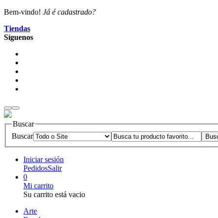
Bem-vindo!
Já é cadastrado?
Tiendas
Síguenos
Buscar
Buscar
Iniciar sesión
Pedidos
Salir
0
Mi carrito
Su carrito está vacio
Arte