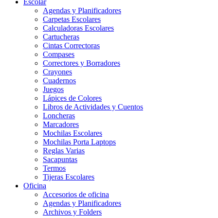
Escolar
Agendas y Planificadores
Carpetas Escolares
Calculadoras Escolares
Cartucheras
Cintas Correctoras
Compases
Correctores y Borradores
Crayones
Cuadernos
Juegos
Lápices de Colores
Libros de Actividades y Cuentos
Loncheras
Marcadores
Mochilas Escolares
Mochilas Porta Laptops
Reglas Varias
Sacapuntas
Termos
Tijeras Escolares
Oficina
Accesorios de oficina
Agendas y Planificadores
Archivos y Folders