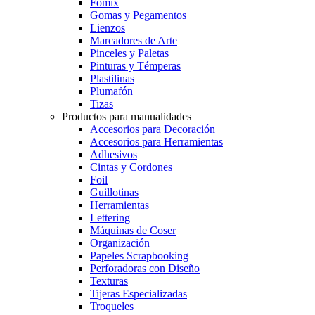
Fomix
Gomas y Pegamentos
Lienzos
Marcadores de Arte
Pinceles y Paletas
Pinturas y Témperas
Plastilinas
Plumafón
Tizas
Productos para manualidades
Accesorios para Decoración
Accesorios para Herramientas
Adhesivos
Cintas y Cordones
Foil
Guillotinas
Herramientas
Lettering
Máquinas de Coser
Organización
Papeles Scrapbooking
Perforadoras con Diseño
Texturas
Tijeras Especializadas
Troqueles