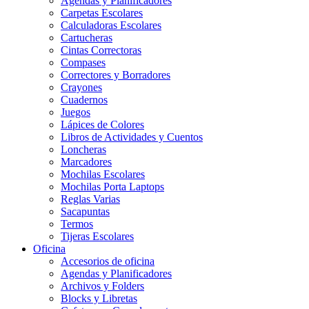
Agendas y Planificadores
Carpetas Escolares
Calculadoras Escolares
Cartucheras
Cintas Correctoras
Compases
Correctores y Borradores
Crayones
Cuadernos
Juegos
Lápices de Colores
Libros de Actividades y Cuentos
Loncheras
Marcadores
Mochilas Escolares
Mochilas Porta Laptops
Reglas Varias
Sacapuntas
Termos
Tijeras Escolares
Oficina
Accesorios de oficina
Agendas y Planificadores
Archivos y Folders
Blocks y Libretas