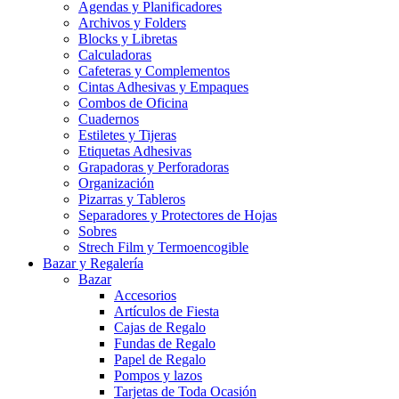
Agendas y Planificadores
Archivos y Folders
Blocks y Libretas
Calculadoras
Cafeteras y Complementos
Cintas Adhesivas y Empaques
Combos de Oficina
Cuadernos
Estiletes y Tijeras
Etiquetas Adhesivas
Grapadoras y Perforadoras
Organización
Pizarras y Tableros
Separadores y Protectores de Hojas
Sobres
Strech Film y Termoencogible
Bazar y Regalería
Bazar
Accesorios
Artículos de Fiesta
Cajas de Regalo
Fundas de Regalo
Papel de Regalo
Pompos y lazos
Tarjetas de Toda Ocasión