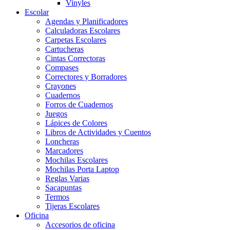
Vinyles
Escolar
Agendas y Planificadores
Calculadoras Escolares
Carpetas Escolares
Cartucheras
Cintas Correctoras
Compases
Correctores y Borradores
Crayones
Cuadernos
Forros de Cuadernos
Juegos
Lápices de Colores
Libros de Actividades y Cuentos
Loncheras
Marcadores
Mochilas Escolares
Mochilas Porta Laptop
Reglas Varias
Sacapuntas
Termos
Tijeras Escolares
Oficina
Accesorios de oficina