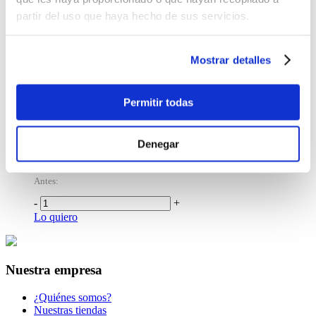
Lo quiero
partir del uso que haya hecho de sus servicios.
Repostero Plástico Hello Kitty And Friends
$5.99
Mostrar detalles
-
+
Lo quiero
Permitir todas
%
OFF
Envase para alimento Quokka rosado con flores
Denegar
$14.00
Antes:
-
+
Lo quiero
Nuestra empresa
¿Quiénes somos?
Nuestras tiendas