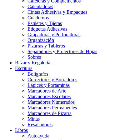
Cafeteras y Complementos
Calculadoras
Cintas Adhesivas y Empaques
Cuadernos
Estiletes y Tijeras
Etiquetas Adhesivas
Grapadoras y Perforadoras
Organización
Pizarras y Tableros
Separadores y Protectores de Hojas
Sobres
Bazar y Regalería
Escritura
Bolígrafos
Correctores y Borradores
Lápices y Portaminas
Marcadores de Arte
Marcadores Escolares
Marcadores Numerados
Marcadores Permanentes
Marcadores de Pizarra
Minas
Resaltadores
Libros
Autoayuda