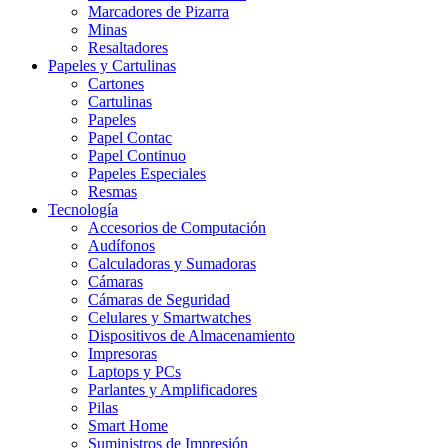
Marcadores de Pizarra
Minas
Resaltadores
Papeles y Cartulinas
Cartones
Cartulinas
Papeles
Papel Contac
Papel Continuo
Papeles Especiales
Resmas
Tecnología
Accesorios de Computación
Audífonos
Calculadoras y Sumadoras
Cámaras
Cámaras de Seguridad
Celulares y Smartwatches
Dispositivos de Almacenamiento
Impresoras
Laptops y PCs
Parlantes y Amplificadores
Pilas
Smart Home
Suministros de Impresión