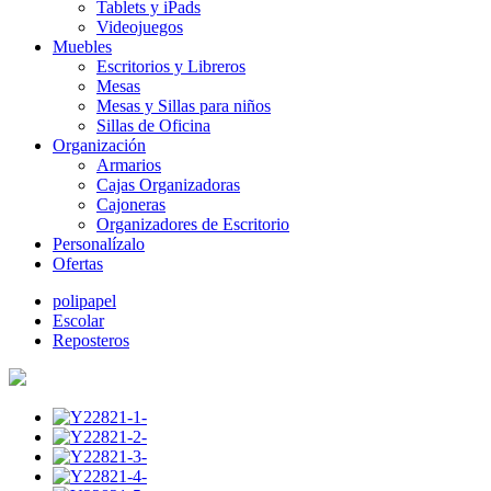
Tablets y iPads
Videojuegos
Muebles
Escritorios y Libreros
Mesas
Mesas y Sillas para niños
Sillas de Oficina
Organización
Armarios
Cajas Organizadoras
Cajoneras
Organizadores de Escritorio
Personalízalo
Ofertas
polipapel
Escolar
Reposteros