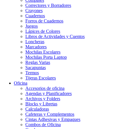
Compases
Correctores y Borradores
Crayones
Cuadernos
Forros de Cuadernos
Juegos
Lápices de Colores
Libros de Actividades y Cuentos
Loncheras
Marcadores
Mochilas Escolares
Mochilas Porta Laptop
Reglas Varias
Sacapuntas
Termos
Tijeras Escolares
Oficina
Accesorios de oficina
Agendas y Planificadores
Archivos y Folders
Blocks y Libretas
Calculadoras
Cafeteras y Complementos
Cintas Adhesivas y Empaques
Combos de Oficina