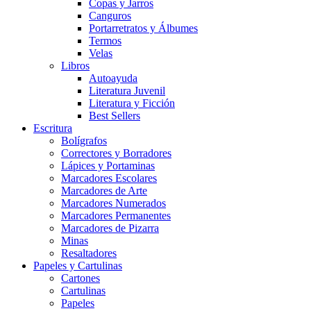
Copas y Jarros
Canguros
Portarretratos y Álbumes
Termos
Velas
Libros
Autoayuda
Literatura Juvenil
Literatura y Ficción
Best Sellers
Escritura
Bolígrafos
Correctores y Borradores
Lápices y Portaminas
Marcadores Escolares
Marcadores de Arte
Marcadores Numerados
Marcadores Permanentes
Marcadores de Pizarra
Minas
Resaltadores
Papeles y Cartulinas
Cartones
Cartulinas
Papeles