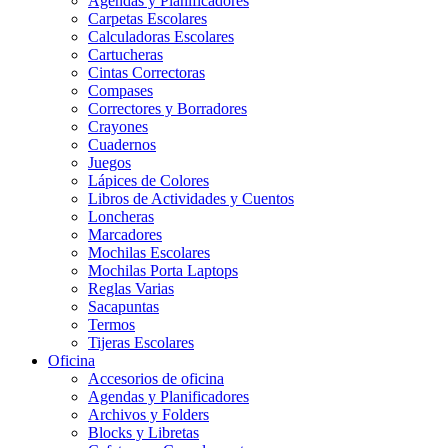
Agendas y Planificadores
Carpetas Escolares
Calculadoras Escolares
Cartucheras
Cintas Correctoras
Compases
Correctores y Borradores
Crayones
Cuadernos
Juegos
Lápices de Colores
Libros de Actividades y Cuentos
Loncheras
Marcadores
Mochilas Escolares
Mochilas Porta Laptops
Reglas Varias
Sacapuntas
Termos
Tijeras Escolares
Oficina
Accesorios de oficina
Agendas y Planificadores
Archivos y Folders
Blocks y Libretas