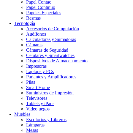
Papel Contac
Papel Continuo
Papeles Especiales
Resmas
Tecnología
Accesorios de Computación
Audífonos
Calculadoras y Sumadoras
Cámaras
Cámaras de Seguridad
Celulares y Smartwatches
Dispositivos de Almacenamiento
Impresoras
Laptops y PCs
Parlantes y Amplificadores
Pilas
Smart Home
Suministros de Impresión
Televisores
Tablets y iPads
Videojuegos
Muebles
Escritorios y Libreros
Lámparas
Mesas