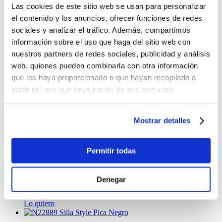
Silla Art Rio Sin Brazos Color Gris
Las cookies de este sitio web se usan para personalizar
$28.99
el contenido y los anuncios, ofrecer funciones de redes
sociales y analizar el tráfico. Además, compartimos
-
+
información sobre el uso que haga del sitio web con
Lo quiero
Silla Art Florencia Turquesa
nuestros partners de redes sociales, publicidad y análisis
web, quienes pueden combinarla con otra información
$14.49
que les haya proporcionado o que hayan recopilado a
-
+
partir del uso que haya hecho de sus servicios.
Lo quiero
Silla Art Sidney Rojo
Mostrar detalles
$29.99
-
+
Permitir todas
Lo quiero
Silla Art Napoleón Dorada
$24.99
Denegar
-
+
Lo quiero
Silla Style Pica Negro