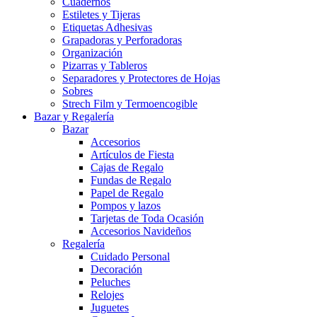
Cuadernos
Estiletes y Tijeras
Etiquetas Adhesivas
Grapadoras y Perforadoras
Organización
Pizarras y Tableros
Separadores y Protectores de Hojas
Sobres
Strech Film y Termoencogible
Bazar y Regalería
Bazar
Accesorios
Artículos de Fiesta
Cajas de Regalo
Fundas de Regalo
Papel de Regalo
Pompos y lazos
Tarjetas de Toda Ocasión
Accesorios Navideños
Regalería
Cuidado Personal
Decoración
Peluches
Relojes
Juguetes