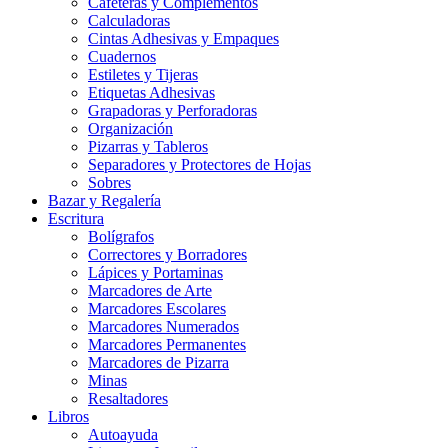
Cafeteras y Complementos
Calculadoras
Cintas Adhesivas y Empaques
Cuadernos
Estiletes y Tijeras
Etiquetas Adhesivas
Grapadoras y Perforadoras
Organización
Pizarras y Tableros
Separadores y Protectores de Hojas
Sobres
Bazar y Regalería
Escritura
Bolígrafos
Correctores y Borradores
Lápices y Portaminas
Marcadores de Arte
Marcadores Escolares
Marcadores Numerados
Marcadores Permanentes
Marcadores de Pizarra
Minas
Resaltadores
Libros
Autoayuda