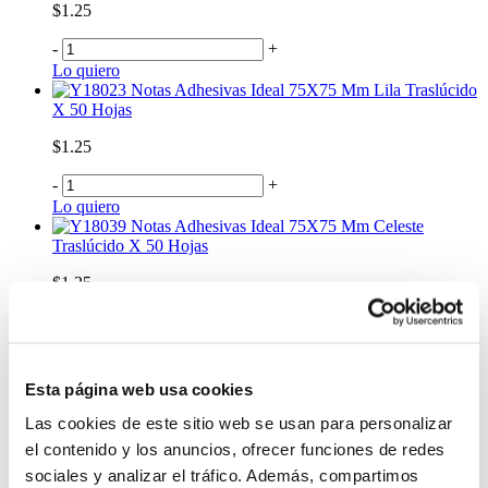
$1.25
-
+
Lo quiero
Notas Adhesivas Ideal 75X75 Mm Lila Traslúcido
X 50 Hojas
$1.25
-
+
Lo quiero
Notas Adhesivas Ideal 75X75 Mm Celeste
Traslúcido X 50 Hojas
$1.25
-
+
Lo quiero
Notas Adhesivas Eagle Amarillo 7.5 x 7.5 cm
Esta página web usa cookies
$0.75
Las cookies de este sitio web se usan para personalizar
-
+
el contenido y los anuncios, ofrecer funciones de redes
Lo quiero
sociales y analizar el tráfico. Además, compartimos
Notas Adhesivas Eagle Amarillo 7.5 x 4 cm