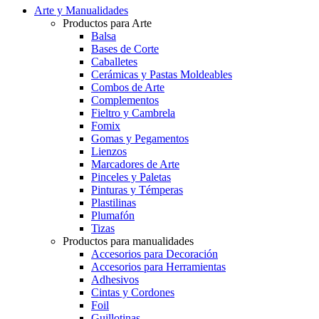
Arte y Manualidades
Productos para Arte
Balsa
Bases de Corte
Caballetes
Cerámicas y Pastas Moldeables
Combos de Arte
Complementos
Fieltro y Cambrela
Fomix
Gomas y Pegamentos
Lienzos
Marcadores de Arte
Pinceles y Paletas
Pinturas y Témperas
Plastilinas
Plumafón
Tizas
Productos para manualidades
Accesorios para Decoración
Accesorios para Herramientas
Adhesivos
Cintas y Cordones
Foil
Guillotinas