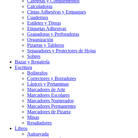
Cafeteras y Complementos
Calculadoras
Cintas Adhesivas y Empaques
Cuadernos
Estiletes y Tijeras
Etiquetas Adhesivas
Grapadoras y Perforadoras
Organización
Pizarras y Tableros
Separadores y Protectores de Hojas
Sobres
Bazar y Regalería
Escritura
Bolígrafos
Correctores y Borradores
Lápices y Portaminas
Marcadores de Arte
Marcadores Escolares
Marcadores Numerados
Marcadores Permanentes
Marcadores de Pizarra
Minas
Resaltadores
Libros
Autoayuda