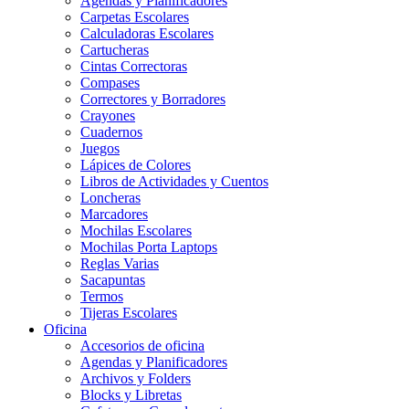
Agendas y Planificadores
Carpetas Escolares
Calculadoras Escolares
Cartucheras
Cintas Correctoras
Compases
Correctores y Borradores
Crayones
Cuadernos
Juegos
Lápices de Colores
Libros de Actividades y Cuentos
Loncheras
Marcadores
Mochilas Escolares
Mochilas Porta Laptops
Reglas Varias
Sacapuntas
Termos
Tijeras Escolares
Oficina
Accesorios de oficina
Agendas y Planificadores
Archivos y Folders
Blocks y Libretas