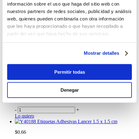
información sobre el uso que haga del sitio web con
$0.49
nuestros partners de redes sociales, publicidad y análisis
web, quienes pueden combinarla con otra información
-
+
Lo quiero
que les haya proporcionado o que hayan recopilado a
partir del uso que haya hecho de sus servicios.
%
OFF
Set de Notas Post-It
Mostrar detalles
$3.12
Antes:
Permitir todas
-
+
Lo quiero
Etiquetas Adhesivas Lancer 1.5 x 8.6 cm
Denegar
$0.66
-
+
Lo quiero
Etiquetas Adhesivas Lancer 1.5 x 1.5 cm
$0.66