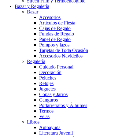
Strech Film y Termoencogible
Bazar y Regalería
Bazar
Accesorios
Artículos de Fiesta
Cajas de Regalo
Fundas de Regalo
Papel de Regalo
Pompos y lazos
Tarjetas de Toda Ocasión
Accesorios Navideños
Regalería
Cuidado Personal
Decoración
Peluches
Relojes
Juguetes
Copas y Jarros
Canguros
Portarretratos y Álbumes
Termos
Velas
Libros
Autoayuda
Literatura Juvenil