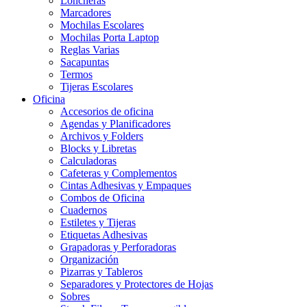
Loncheras
Marcadores
Mochilas Escolares
Mochilas Porta Laptop
Reglas Varias
Sacapuntas
Termos
Tijeras Escolares
Oficina
Accesorios de oficina
Agendas y Planificadores
Archivos y Folders
Blocks y Libretas
Calculadoras
Cafeteras y Complementos
Cintas Adhesivas y Empaques
Combos de Oficina
Cuadernos
Estiletes y Tijeras
Etiquetas Adhesivas
Grapadoras y Perforadoras
Organización
Pizarras y Tableros
Separadores y Protectores de Hojas
Sobres