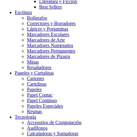
Literatura y Ficción
Best Sellers
Escritura
Bolígrafos
Correctores y Borradores
Lápices y Portaminas
Marcadores Escolares
Marcadores de Arte
Marcadores Numerados
Marcadores Permanentes
Marcadores de Pizarra
Minas
Resaltadores
Papeles y Cartulinas
Cartones
Cartulinas
Papeles
Papel Contac
Papel Continuo
Papeles Especiales
Resmas
Tecnología
Accesorios de Computación
Audífonos
Calculadoras y Sumadoras