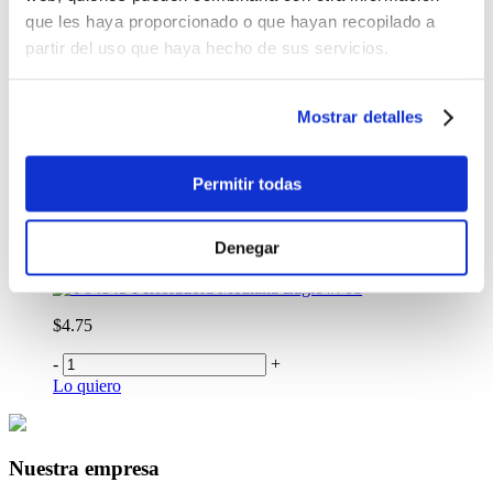
Grapadora Tenaza Colores Pasteles Surtido
que les haya proporcionado o que hayan recopilado a
partir del uso que haya hecho de sus servicios.
$3.50
Antes:
Mostrar detalles
-
+
Lo quiero
Mini Grapadora + Grapas Pasteles Surtido
Permitir todas
$1.99
-
+
Denegar
Lo quiero
Perforadora Mediana Eagle #708
$4.75
-
+
Lo quiero
Nuestra empresa