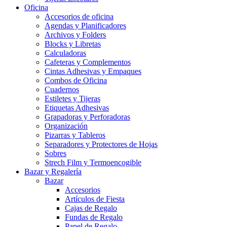
Oficina
Accesorios de oficina
Agendas y Planificadores
Archivos y Folders
Blocks y Libretas
Calculadoras
Cafeteras y Complementos
Cintas Adhesivas y Empaques
Combos de Oficina
Cuadernos
Estiletes y Tijeras
Etiquetas Adhesivas
Grapadoras y Perforadoras
Organización
Pizarras y Tableros
Separadores y Protectores de Hojas
Sobres
Strech Film y Termoencogible
Bazar y Regalería
Bazar
Accesorios
Artículos de Fiesta
Cajas de Regalo
Fundas de Regalo
Papel de Regalo