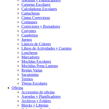
Agendas y Planificadores
Carpetas Escolares
Calculadoras Escolares
Cartucheras
Cintas Correctoras
Compases
Correctores y Borradores
Crayones
Cuadernos
Juegos
Lápices de Colores
Libros de Actividades y Cuentos
Loncheras
Marcadores
Mochilas Escolares
Mochilas Porta Laptops
Reglas Varias
Sacapuntas
Termos
Tijeras Escolares
Oficina
Accesorios de oficina
Agendas y Planificadores
Archivos y Folders
Blocks y Libretas