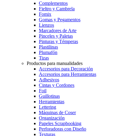
Complementos
Fieltro y Cambrela
Fomix
Gomas y Pegamentos
Lienzos
Marcadores de Arte
Pinceles y Paletas
Pinturas y Témperas
Plastilinas
Plumafón
Tizas
Productos para manualidades
Accesorios para Decoración
Accesorios para Herramientas
Adhesivos
Cintas y Cordones
Foil
Guillotinas
Herramientas
Lettering
Máquinas de Coser
Organización
Papeles Scrapbooking
Perforadoras con Diseño
Texturas