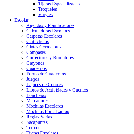
Tijeras Especializadas
Troqueles
Vinyles
Escolar
Agendas y Planificadores
Calculadoras Escolares
Carpetas Escolares
Cartucheras
Cintas Correctoras
Compases
Correctores y Borradores
Crayones
Cuadernos
Forros de Cuadernos
Juegos
Lápices de Colores
Libros de Actividades y Cuentos
Loncheras
Marcadores
Mochilas Escolares
Mochilas Porta Laptop
Reglas Varias
Sacapuntas
Termos
Tijeras Escolares