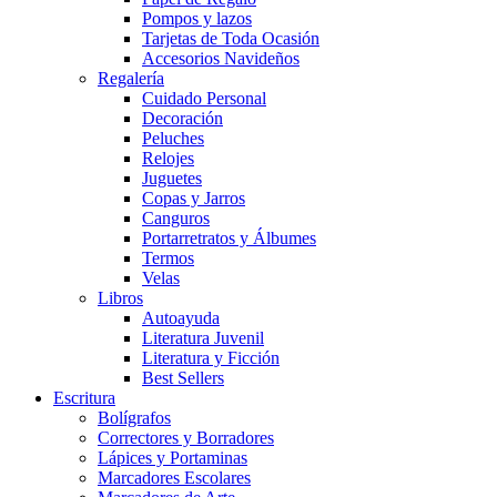
Pompos y lazos
Tarjetas de Toda Ocasión
Accesorios Navideños
Regalería
Cuidado Personal
Decoración
Peluches
Relojes
Juguetes
Copas y Jarros
Canguros
Portarretratos y Álbumes
Termos
Velas
Libros
Autoayuda
Literatura Juvenil
Literatura y Ficción
Best Sellers
Escritura
Bolígrafos
Correctores y Borradores
Lápices y Portaminas
Marcadores Escolares