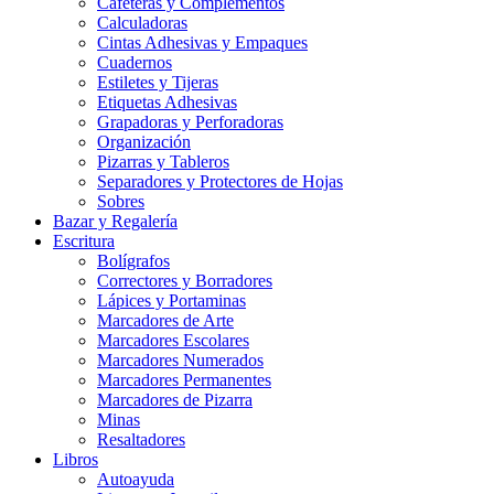
Cafeteras y Complementos
Calculadoras
Cintas Adhesivas y Empaques
Cuadernos
Estiletes y Tijeras
Etiquetas Adhesivas
Grapadoras y Perforadoras
Organización
Pizarras y Tableros
Separadores y Protectores de Hojas
Sobres
Bazar y Regalería
Escritura
Bolígrafos
Correctores y Borradores
Lápices y Portaminas
Marcadores de Arte
Marcadores Escolares
Marcadores Numerados
Marcadores Permanentes
Marcadores de Pizarra
Minas
Resaltadores
Libros
Autoayuda