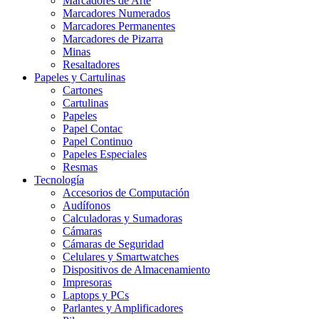
Marcadores de Arte
Marcadores Numerados
Marcadores Permanentes
Marcadores de Pizarra
Minas
Resaltadores
Papeles y Cartulinas
Cartones
Cartulinas
Papeles
Papel Contac
Papel Continuo
Papeles Especiales
Resmas
Tecnología
Accesorios de Computación
Audífonos
Calculadoras y Sumadoras
Cámaras
Cámaras de Seguridad
Celulares y Smartwatches
Dispositivos de Almacenamiento
Impresoras
Laptops y PCs
Parlantes y Amplificadores