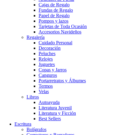
Cajas de Regalo
Fundas de Regalo
Papel de Regalo
Pompos y lazos
Tarjetas de Toda Ocasión
Accesorios Navideños
Regalería
Cuidado Personal
Decoración
Peluches
Relojes
Juguetes
Copas y Jarros
Canguros
Portarretratos y Álbumes
Termos
Velas
Libros
Autoayuda
Literatura Juvenil
Literatura y Ficción
Best Sellers
Escritura
Bolígrafos
Correctores y Borradores