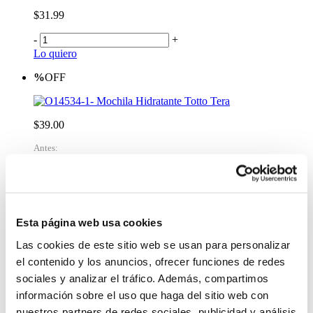
$31.99
-
+
Lo quiero
%
OFF
Mochila Hidratante Totto Tera
$39.00
Antes:
-
+
Lo quiero
Tula Para Mujer Weekender M
$54.99
Esta página web usa cookies
Las cookies de este sitio web se usan para personalizar
-
+
Lo quiero
el contenido y los anuncios, ofrecer funciones de redes
Mochila de Viaje Plegable Noka 20 Grande
sociales y analizar el tráfico. Además, compartimos
Negro
información sobre el uso que haga del sitio web con
$37.00
nuestros partners de redes sociales, publicidad y análisis