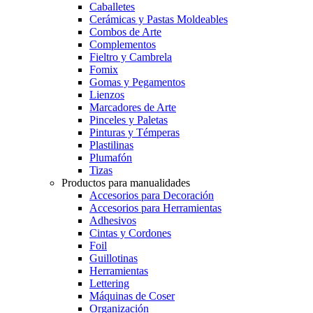
Caballetes
Cerámicas y Pastas Moldeables
Combos de Arte
Complementos
Fieltro y Cambrela
Fomix
Gomas y Pegamentos
Lienzos
Marcadores de Arte
Pinceles y Paletas
Pinturas y Témperas
Plastilinas
Plumafón
Tizas
Productos para manualidades
Accesorios para Decoración
Accesorios para Herramientas
Adhesivos
Cintas y Cordones
Foil
Guillotinas
Herramientas
Lettering
Máquinas de Coser
Organización