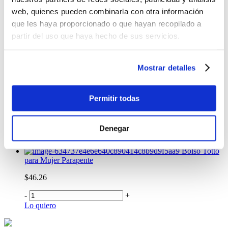
web, quienes pueden combinarla con otra información
-
+
que les haya proporcionado o que hayan recopilado a
Lo quiero
Mochila Totto Balard
partir del uso que haya hecho de sus servicios.
$88.99
Mostrar detalles
-
+
Lo quiero
Mochila
Hidratante Totto Tera
Permitir todas
$65.00
Denegar
-
+
Lo quiero
Bolso Totto
para Mujer Parapente
$46.26
-
+
Lo quiero