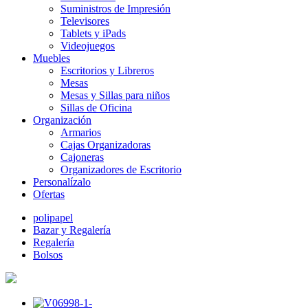
Suministros de Impresión
Televisores
Tablets y iPads
Videojuegos
Muebles
Escritorios y Libreros
Mesas
Mesas y Sillas para niños
Sillas de Oficina
Organización
Armarios
Cajas Organizadoras
Cajoneras
Organizadores de Escritorio
Personalízalo
Ofertas
polipapel
Bazar y Regalería
Regalería
Bolsos