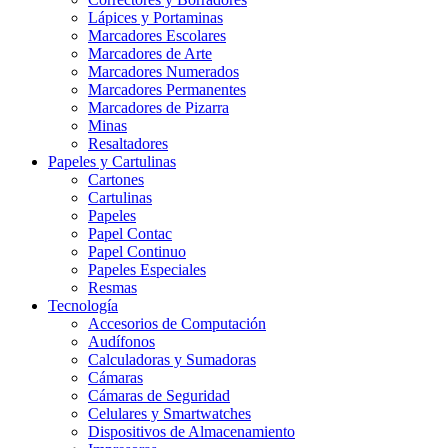
Lápices y Portaminas
Marcadores Escolares
Marcadores de Arte
Marcadores Numerados
Marcadores Permanentes
Marcadores de Pizarra
Minas
Resaltadores
Papeles y Cartulinas
Cartones
Cartulinas
Papeles
Papel Contac
Papel Continuo
Papeles Especiales
Resmas
Tecnología
Accesorios de Computación
Audífonos
Calculadoras y Sumadoras
Cámaras
Cámaras de Seguridad
Celulares y Smartwatches
Dispositivos de Almacenamiento