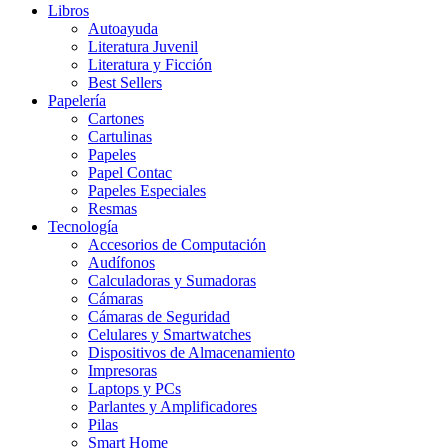
Libros
Autoayuda
Literatura Juvenil
Literatura y Ficción
Best Sellers
Papelería
Cartones
Cartulinas
Papeles
Papel Contac
Papeles Especiales
Resmas
Tecnología
Accesorios de Computación
Audífonos
Calculadoras y Sumadoras
Cámaras
Cámaras de Seguridad
Celulares y Smartwatches
Dispositivos de Almacenamiento
Impresoras
Laptops y PCs
Parlantes y Amplificadores
Pilas
Smart Home