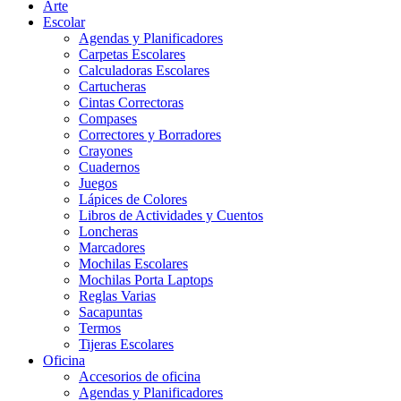
Arte
Escolar
Agendas y Planificadores
Carpetas Escolares
Calculadoras Escolares
Cartucheras
Cintas Correctoras
Compases
Correctores y Borradores
Crayones
Cuadernos
Juegos
Lápices de Colores
Libros de Actividades y Cuentos
Loncheras
Marcadores
Mochilas Escolares
Mochilas Porta Laptops
Reglas Varias
Sacapuntas
Termos
Tijeras Escolares
Oficina
Accesorios de oficina
Agendas y Planificadores