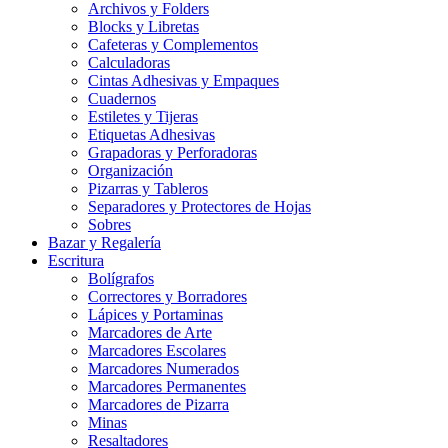
Archivos y Folders
Blocks y Libretas
Cafeteras y Complementos
Calculadoras
Cintas Adhesivas y Empaques
Cuadernos
Estiletes y Tijeras
Etiquetas Adhesivas
Grapadoras y Perforadoras
Organización
Pizarras y Tableros
Separadores y Protectores de Hojas
Sobres
Bazar y Regalería
Escritura
Bolígrafos
Correctores y Borradores
Lápices y Portaminas
Marcadores de Arte
Marcadores Escolares
Marcadores Numerados
Marcadores Permanentes
Marcadores de Pizarra
Minas
Resaltadores