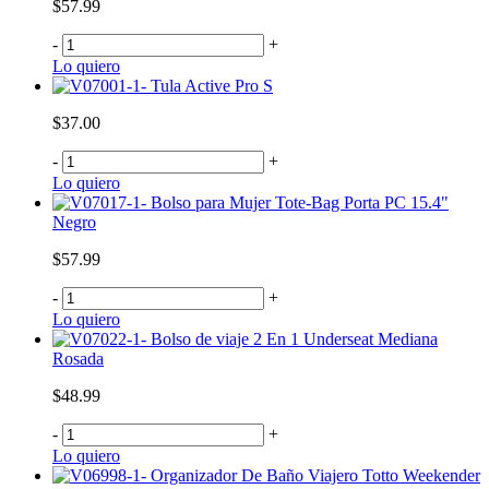
$57.99
-
+
Lo quiero
Tula Active Pro S
$37.00
-
+
Lo quiero
Bolso para Mujer Tote-Bag Porta PC 15.4"
Negro
$57.99
-
+
Lo quiero
Bolso de viaje 2 En 1 Underseat Mediana
Rosada
$48.99
-
+
Lo quiero
Organizador De Baño Viajero Totto Weekender