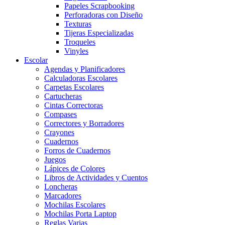
Papeles Scrapbooking
Perforadoras con Diseño
Texturas
Tijeras Especializadas
Troqueles
Vinyles
Escolar
Agendas y Planificadores
Calculadoras Escolares
Carpetas Escolares
Cartucheras
Cintas Correctoras
Compases
Correctores y Borradores
Crayones
Cuadernos
Forros de Cuadernos
Juegos
Lápices de Colores
Libros de Actividades y Cuentos
Loncheras
Marcadores
Mochilas Escolares
Mochilas Porta Laptop
Reglas Varias