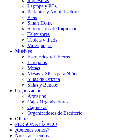
Impresoras
Laptops y PCs
Parlantes y Amplificadores
Pilas
Smart Home
Suministros de Impresión
Televisores
Tablets y iPads
Videojuegos
Muebles
Escritorios y Libreros
Lámparas
Mesas
Mesas y Sillas para Niños
Sillas de Oficina
Sillas y Bancos
Organización
Armarios
Cajas Organizadoras
Cajoneras
Organizadores de Escritorio
Ofertas
PERSONALÍZALO
¿Quiénes somos?
Nuestras Tiendas