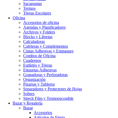
Sacapuntas
Termos
Tijeras Escolares
Oficina
Accesorios de oficina
Agendas y Planificadores
Archivos y Folders
Blocks y Libretas
Calculadoras
Cafeteras y Complementos
Cintas Adhesivas y Empaques
Combos de Oficina
Cuadernos
Estiletes y Tijeras
Etiquetas Adhesivas
Grapadoras y Perforadoras
Organización
Pizarras y Tableros
Separadores y Protectores de Hojas
Sobres
Strech Film y Termoencogible
Bazar y Regalería
Bazar
Accesorios
Artículos de Fiesta