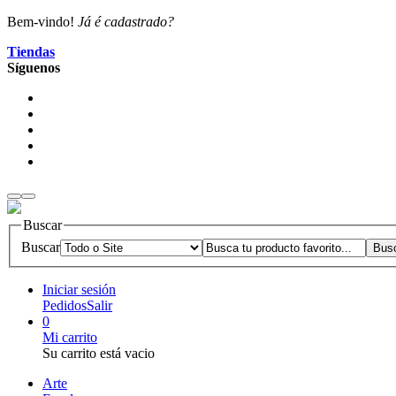
Bem-vindo!
Já é cadastrado?
Tiendas
Síguenos
Buscar
Buscar
Iniciar sesión
Pedidos
Salir
0
Mi carrito
Su carrito está vacio
Arte