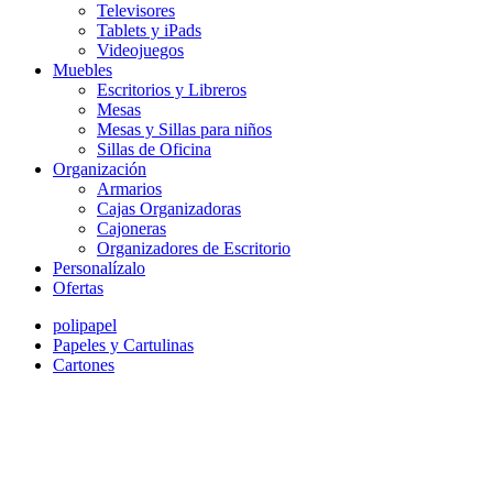
Televisores
Tablets y iPads
Videojuegos
Muebles
Escritorios y Libreros
Mesas
Mesas y Sillas para niños
Sillas de Oficina
Organización
Armarios
Cajas Organizadoras
Cajoneras
Organizadores de Escritorio
Personalízalo
Ofertas
polipapel
Papeles y Cartulinas
Cartones