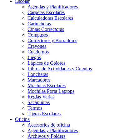
Escolar
Agendas y Planificadores
Carpetas Escolares
Calculadoras Escolares
Cartucheras
Cintas Correctoras
Compases
Correctores y Borradores
Crayones
Cuadernos
Juegos
Lápices de Colores
Libros de Actividades y Cuentos
Loncheras
Marcadores
Mochilas Escolares
Mochilas Porta Laptops
Reglas Varias
Sacapuntas
Termos
Tijeras Escolares
Oficina
Accesorios de oficina
Agendas y Planificadores
Archivos y Folders