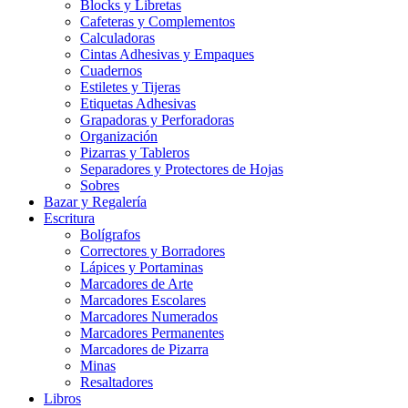
Blocks y Libretas
Cafeteras y Complementos
Calculadoras
Cintas Adhesivas y Empaques
Cuadernos
Estiletes y Tijeras
Etiquetas Adhesivas
Grapadoras y Perforadoras
Organización
Pizarras y Tableros
Separadores y Protectores de Hojas
Sobres
Bazar y Regalería
Escritura
Bolígrafos
Correctores y Borradores
Lápices y Portaminas
Marcadores de Arte
Marcadores Escolares
Marcadores Numerados
Marcadores Permanentes
Marcadores de Pizarra
Minas
Resaltadores
Libros