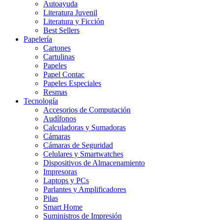
Autoayuda
Literatura Juvenil
Literatura y Ficción
Best Sellers
Papelería
Cartones
Cartulinas
Papeles
Papel Contac
Papeles Especiales
Resmas
Tecnología
Accesorios de Computación
Audífonos
Calculadoras y Sumadoras
Cámaras
Cámaras de Seguridad
Celulares y Smartwatches
Dispositivos de Almacenamiento
Impresoras
Laptops y PCs
Parlantes y Amplificadores
Pilas
Smart Home
Suministros de Impresión