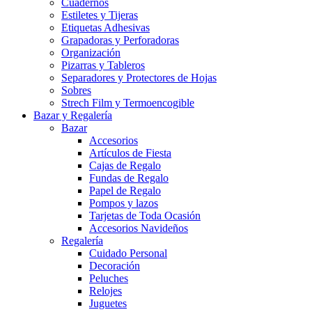
Cuadernos
Estiletes y Tijeras
Etiquetas Adhesivas
Grapadoras y Perforadoras
Organización
Pizarras y Tableros
Separadores y Protectores de Hojas
Sobres
Strech Film y Termoencogible
Bazar y Regalería
Bazar
Accesorios
Artículos de Fiesta
Cajas de Regalo
Fundas de Regalo
Papel de Regalo
Pompos y lazos
Tarjetas de Toda Ocasión
Accesorios Navideños
Regalería
Cuidado Personal
Decoración
Peluches
Relojes
Juguetes