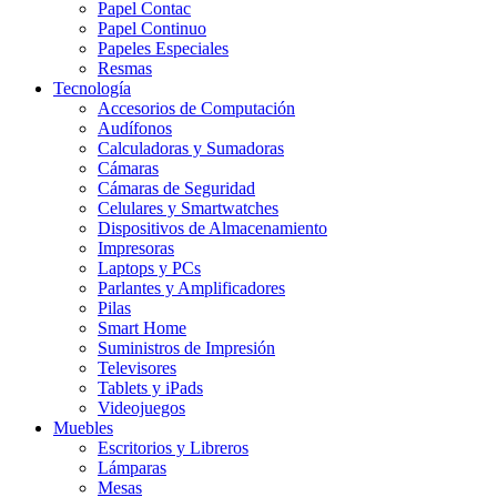
Papel Contac
Papel Continuo
Papeles Especiales
Resmas
Tecnología
Accesorios de Computación
Audífonos
Calculadoras y Sumadoras
Cámaras
Cámaras de Seguridad
Celulares y Smartwatches
Dispositivos de Almacenamiento
Impresoras
Laptops y PCs
Parlantes y Amplificadores
Pilas
Smart Home
Suministros de Impresión
Televisores
Tablets y iPads
Videojuegos
Muebles
Escritorios y Libreros
Lámparas
Mesas