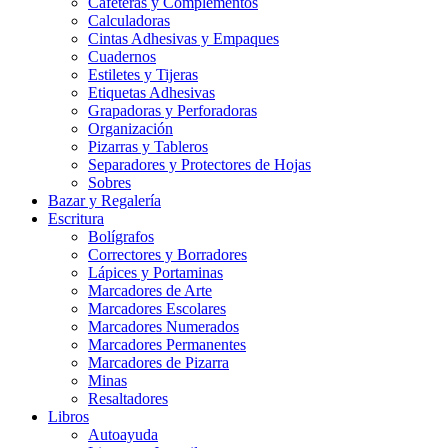
Cafeteras y Complementos
Calculadoras
Cintas Adhesivas y Empaques
Cuadernos
Estiletes y Tijeras
Etiquetas Adhesivas
Grapadoras y Perforadoras
Organización
Pizarras y Tableros
Separadores y Protectores de Hojas
Sobres
Bazar y Regalería
Escritura
Bolígrafos
Correctores y Borradores
Lápices y Portaminas
Marcadores de Arte
Marcadores Escolares
Marcadores Numerados
Marcadores Permanentes
Marcadores de Pizarra
Minas
Resaltadores
Libros
Autoayuda