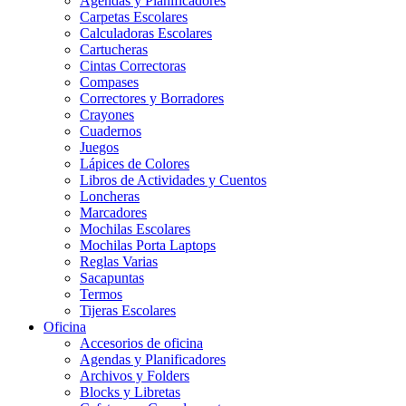
Agendas y Planificadores
Carpetas Escolares
Calculadoras Escolares
Cartucheras
Cintas Correctoras
Compases
Correctores y Borradores
Crayones
Cuadernos
Juegos
Lápices de Colores
Libros de Actividades y Cuentos
Loncheras
Marcadores
Mochilas Escolares
Mochilas Porta Laptops
Reglas Varias
Sacapuntas
Termos
Tijeras Escolares
Oficina
Accesorios de oficina
Agendas y Planificadores
Archivos y Folders
Blocks y Libretas