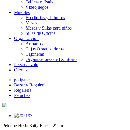
Tablets y iPads
Videojuegos
Muebles
Escritorios y Libreros
Mesas
Mesas y Sillas para niños
Sillas de Oficina
Organización
Armarios
Cajas Organizadoras
Cajoneras
Organizadores de Escritorio
Personalízalo
Ofertas
polipapel
Bazar y Regalería
Regalería
Peluches
Peluche Hello Kitty Fucsia 25 cm