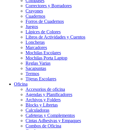
Compases
Correctores y Borradores
Crayones
Cuadernos
Forros de Cuadernos
Juegos
Lápices de Colores
Libros de Actividades y Cuentos
Loncheras
Marcadores
Mochilas Escolares
Mochilas Porta Laptop
Reglas Varias
Sacapuntas
Termos
Tijeras Escolares
Oficina
Accesorios de oficina
Agendas y Planificadores
Archivos y Folders
Blocks y Libretas
Calculadoras
Cafeteras y Complementos
Cintas Adhesivas y Empaques
Combos de Oficina