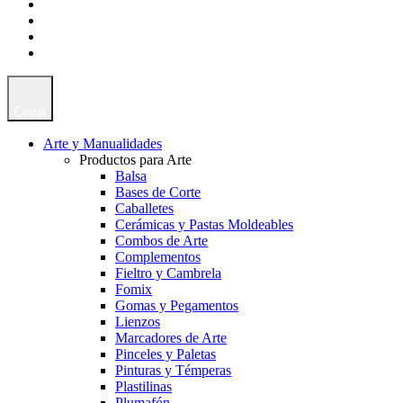
Cerrar
Arte y Manualidades
Productos para Arte
Balsa
Bases de Corte
Caballetes
Cerámicas y Pastas Moldeables
Combos de Arte
Complementos
Fieltro y Cambrela
Fomix
Gomas y Pegamentos
Lienzos
Marcadores de Arte
Pinceles y Paletas
Pinturas y Témperas
Plastilinas
Plumafón