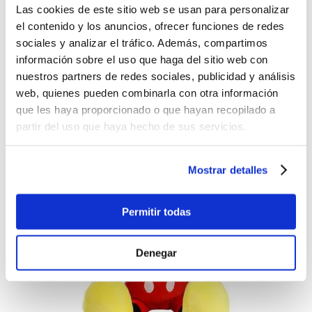
Antes:
Las cookies de este sitio web se usan para personalizar
el contenido y los anuncios, ofrecer funciones de redes
-
+
Lo quiero
sociales y analizar el tráfico. Además, compartimos
Peluche Minnie Mouse
información sobre el uso que haga del sitio web con
nuestros partners de redes sociales, publicidad y análisis
$26.99
web, quienes pueden combinarla con otra información
-
+
que les haya proporcionado o que hayan recopilado a
Lo quiero
partir del uso que haya hecho de sus servicios.
Mostrar detalles
Permitir todas
Denegar