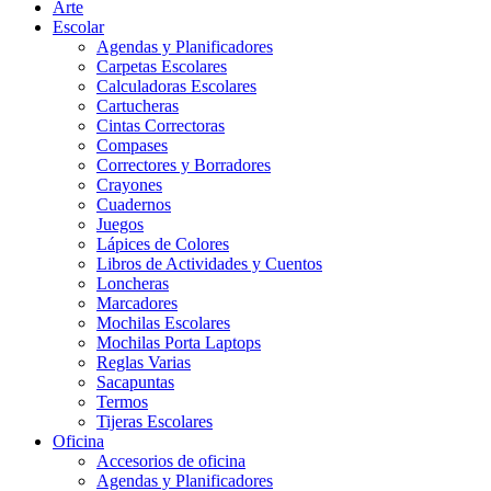
Arte
Escolar
Agendas y Planificadores
Carpetas Escolares
Calculadoras Escolares
Cartucheras
Cintas Correctoras
Compases
Correctores y Borradores
Crayones
Cuadernos
Juegos
Lápices de Colores
Libros de Actividades y Cuentos
Loncheras
Marcadores
Mochilas Escolares
Mochilas Porta Laptops
Reglas Varias
Sacapuntas
Termos
Tijeras Escolares
Oficina
Accesorios de oficina
Agendas y Planificadores