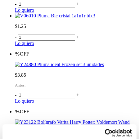
-
+
Lo quiero
Pluma Bic cristal 1a1n1r blx3
$1.25
-
+
Lo quiero
%
OFF
Pluma ideal Frozen set 3 unidades
$3.85
Antes:
-
+
Lo quiero
%
OFF
Bolígrafo Varita Harry Potter: Voldemort Wand
Pen
$15.23