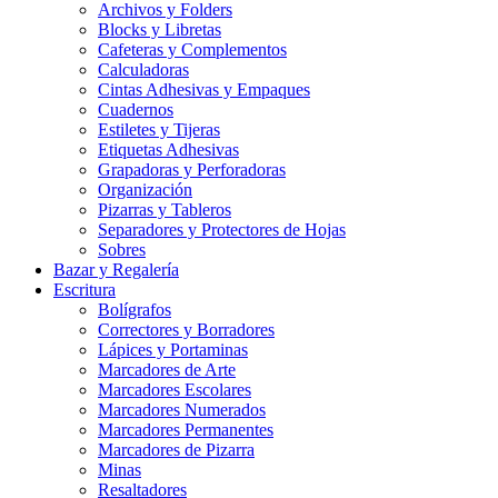
Archivos y Folders
Blocks y Libretas
Cafeteras y Complementos
Calculadoras
Cintas Adhesivas y Empaques
Cuadernos
Estiletes y Tijeras
Etiquetas Adhesivas
Grapadoras y Perforadoras
Organización
Pizarras y Tableros
Separadores y Protectores de Hojas
Sobres
Bazar y Regalería
Escritura
Bolígrafos
Correctores y Borradores
Lápices y Portaminas
Marcadores de Arte
Marcadores Escolares
Marcadores Numerados
Marcadores Permanentes
Marcadores de Pizarra
Minas
Resaltadores