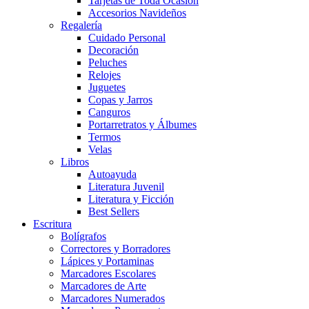
Tarjetas de Toda Ocasión
Accesorios Navideños
Regalería
Cuidado Personal
Decoración
Peluches
Relojes
Juguetes
Copas y Jarros
Canguros
Portarretratos y Álbumes
Termos
Velas
Libros
Autoayuda
Literatura Juvenil
Literatura y Ficción
Best Sellers
Escritura
Bolígrafos
Correctores y Borradores
Lápices y Portaminas
Marcadores Escolares
Marcadores de Arte
Marcadores Numerados