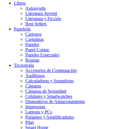
Libros
Autoayuda
Literatura Juvenil
Literatura y Ficción
Best Sellers
Papelería
Cartones
Cartulinas
Papeles
Papel Contac
Papeles Especiales
Resmas
Tecnología
Accesorios de Computación
Audífonos
Calculadoras y Sumadoras
Cámaras
Cámaras de Seguridad
Celulares y Smartwatches
Dispositivos de Almacenamiento
Impresoras
Laptops y PCs
Parlantes y Amplificadores
Pilas
Smart Home