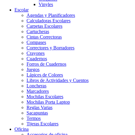
Vinyles
Escolar
Agendas y Planificadores
Calculadoras Escolares
Carpetas Escolares
Cartucheras
Cintas Correctoras
Compases
Correctores y Borradores
Crayones
Cuadernos
Forros de Cuadernos
Juegos
Lápices de Colores
Libros de Actividades y Cuentos
Loncheras
Marcadores
Mochilas Escolares
Mochilas Porta Laptop
Reglas Varias
Sacapuntas
Termos
Tijeras Escolares
Oficina
Accesorios de oficina