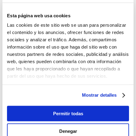
Antes:
Esta página web usa cookies
-
+
Lo quiero
Las cookies de este sitio web se usan para personalizar
Bolígrafo Harry Potter: Patronus Projector Pen
el contenido y los anuncios, ofrecer funciones de redes
sociales y analizar el tráfico. Además, compartimos
$14.25
información sobre el uso que haga del sitio web con
-
+
nuestros partners de redes sociales, publicidad y análisis
Lo quiero
web, quienes pueden combinarla con otra información
%
OFF
que les haya proporcionado o que hayan recopilado a
partir del uso que haya hecho de sus servicios.
Pluma 10 Colores Sports
$1.20
Mostrar detalles
Antes:
-
+
Permitir todas
Lo quiero
%
OFF
Denegar
Pluma Gel Negra Kawaii