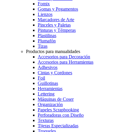
Fomix
Gomas y Pegamentos
Lienzos
Marcadores de Arte
Pinceles y Paletas
Pinturas y Témperas
Plastilinas
Plumafón
Tizas
Productos para manualidades
Accesorios para Decoración
Accesorios para Herramientas
Adhesivos
Cintas y Cordones
Foil
Guillotinas
Herramientas
Lettering
Máquinas de Coser
Organización
Papeles Scrapbooking
Perforadoras con Diseño
Texturas
Tijeras Especializadas
Troqueles