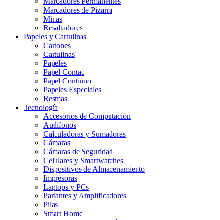
Marcadores Permanentes
Marcadores de Pizarra
Minas
Resaltadores
Papeles y Cartulinas
Cartones
Cartulinas
Papeles
Papel Contac
Papel Continuo
Papeles Especiales
Resmas
Tecnología
Accesorios de Computación
Audífonos
Calculadoras y Sumadoras
Cámaras
Cámaras de Seguridad
Celulares y Smartwatches
Dispositivos de Almacenamiento
Impresoras
Laptops y PCs
Parlantes y Amplificadores
Pilas
Smart Home