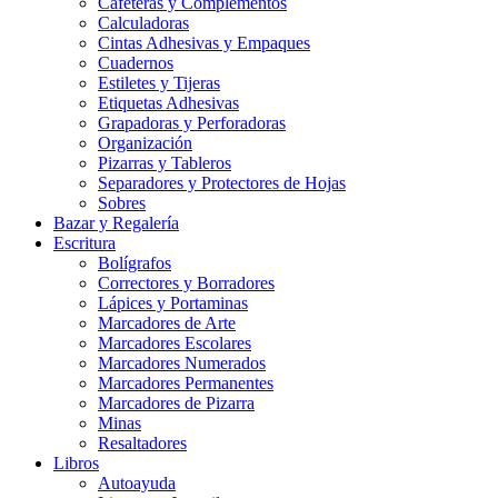
Cafeteras y Complementos
Calculadoras
Cintas Adhesivas y Empaques
Cuadernos
Estiletes y Tijeras
Etiquetas Adhesivas
Grapadoras y Perforadoras
Organización
Pizarras y Tableros
Separadores y Protectores de Hojas
Sobres
Bazar y Regalería
Escritura
Bolígrafos
Correctores y Borradores
Lápices y Portaminas
Marcadores de Arte
Marcadores Escolares
Marcadores Numerados
Marcadores Permanentes
Marcadores de Pizarra
Minas
Resaltadores
Libros
Autoayuda