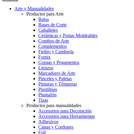
Arte y Manualidades
Productos para Arte
Balsa
Bases de Corte
Caballetes
Cerámicas y Pastas Moldeables
Combos de Arte
Complementos
Fieltro y Cambrela
Fomix
Gomas y Pegamentos
Lienzos
Marcadores de Arte
Pinceles y Paletas
Pinturas y Témperas
Plastilinas
Plumafón
Tizas
Productos para manualidades
Accesorios para Decoración
Accesorios para Herramientas
Adhesivos
Cintas y Cordones
Foil