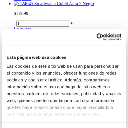
Smartwatch Cubitt Aura 2 Negro
$119.99
-
+
Lo quiero
Celular Apple iPhone 17 Pro | 6.3" 256GB
Almacenamiento
$2,599.99
Esta página web usa cookies
-
+
Lo quiero
Las cookies de este sitio web se usan para personalizar
Smartwatch Garmin Instinct 3 Amoled GPS
el contenido y los anuncios, ofrecer funciones de redes
50mm Negro
sociales y analizar el tráfico. Además, compartimos
$799.99
información sobre el uso que haga del sitio web con
nuestros partners de redes sociales, publicidad y análisis
-
+
web, quienes pueden combinarla con otra información
Lo quiero
Smartwatch Garmin Instinct 3 Solar GPS 50mm
que les haya proporcionado o que hayan recopilado a
Negro
partir del uso que haya hecho de sus servicios.
$750.00