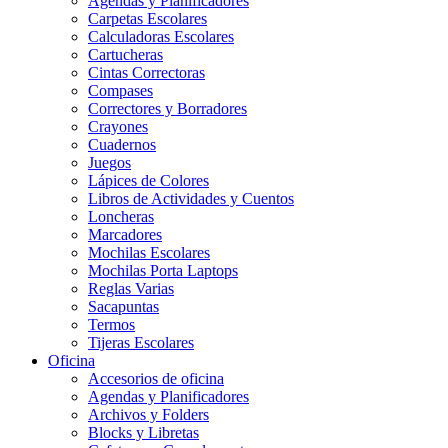
Agendas y Planificadores
Carpetas Escolares
Calculadoras Escolares
Cartucheras
Cintas Correctoras
Compases
Correctores y Borradores
Crayones
Cuadernos
Juegos
Lápices de Colores
Libros de Actividades y Cuentos
Loncheras
Marcadores
Mochilas Escolares
Mochilas Porta Laptops
Reglas Varias
Sacapuntas
Termos
Tijeras Escolares
Oficina
Accesorios de oficina
Agendas y Planificadores
Archivos y Folders
Blocks y Libretas