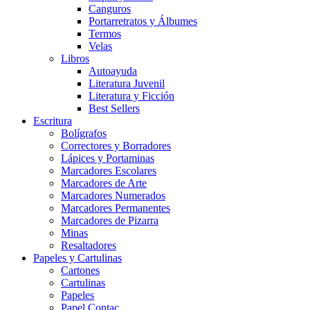
Canguros
Portarretratos y Álbumes
Termos
Velas
Libros
Autoayuda
Literatura Juvenil
Literatura y Ficción
Best Sellers
Escritura
Bolígrafos
Correctores y Borradores
Lápices y Portaminas
Marcadores Escolares
Marcadores de Arte
Marcadores Numerados
Marcadores Permanentes
Marcadores de Pizarra
Minas
Resaltadores
Papeles y Cartulinas
Cartones
Cartulinas
Papeles
Papel Contac