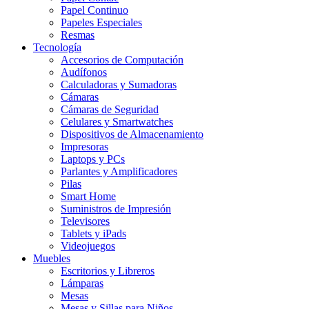
Papel Continuo
Papeles Especiales
Resmas
Tecnología
Accesorios de Computación
Audífonos
Calculadoras y Sumadoras
Cámaras
Cámaras de Seguridad
Celulares y Smartwatches
Dispositivos de Almacenamiento
Impresoras
Laptops y PCs
Parlantes y Amplificadores
Pilas
Smart Home
Suministros de Impresión
Televisores
Tablets y iPads
Videojuegos
Muebles
Escritorios y Libreros
Lámparas
Mesas
Mesas y Sillas para Niños