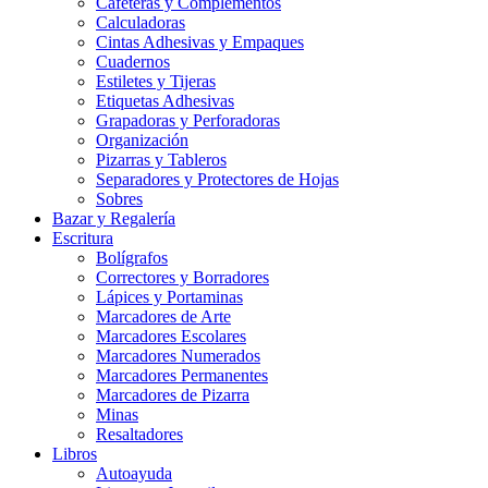
Cafeteras y Complementos
Calculadoras
Cintas Adhesivas y Empaques
Cuadernos
Estiletes y Tijeras
Etiquetas Adhesivas
Grapadoras y Perforadoras
Organización
Pizarras y Tableros
Separadores y Protectores de Hojas
Sobres
Bazar y Regalería
Escritura
Bolígrafos
Correctores y Borradores
Lápices y Portaminas
Marcadores de Arte
Marcadores Escolares
Marcadores Numerados
Marcadores Permanentes
Marcadores de Pizarra
Minas
Resaltadores
Libros
Autoayuda