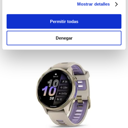
-
+
Mostrar detalles
Lo quiero
Smartwatch Garmin Instinct 3 Amoled GPS
45mm Negro
Permitir todas
$750.00
Denegar
-
+
Lo quiero