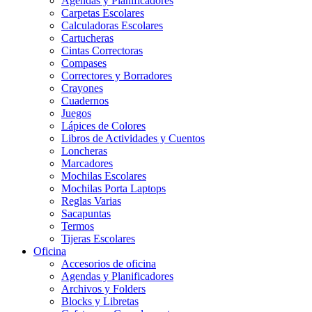
Agendas y Planificadores
Carpetas Escolares
Calculadoras Escolares
Cartucheras
Cintas Correctoras
Compases
Correctores y Borradores
Crayones
Cuadernos
Juegos
Lápices de Colores
Libros de Actividades y Cuentos
Loncheras
Marcadores
Mochilas Escolares
Mochilas Porta Laptops
Reglas Varias
Sacapuntas
Termos
Tijeras Escolares
Oficina
Accesorios de oficina
Agendas y Planificadores
Archivos y Folders
Blocks y Libretas