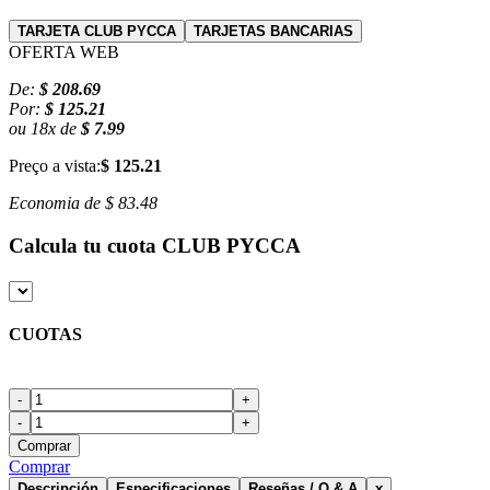
TARJETA CLUB PYCCA
TARJETAS BANCARIAS
OFERTA WEB
De:
$ 208.69
Por:
$ 125.21
ou
18
x
de
$ 7.99
Preço a vista:
$ 125.21
Economia de
$ 83.48
Calcula tu cuota
CLUB PYCCA
CUOTAS
-
+
-
+
Comprar
Comprar
Descripción
Especificaciones
Reseñas / Q & A
x