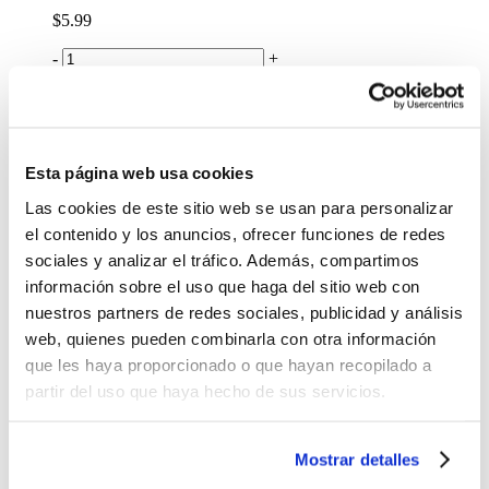
$5.99
-
+
Lo quiero
Teclado ergonómico inalámbrico Logitech Wave
Keys
$89.99
Esta página web usa cookies
-
+
Las cookies de este sitio web se usan para personalizar
Lo quiero
el contenido y los anuncios, ofrecer funciones de redes
%
OFF
sociales y analizar el tráfico. Además, compartimos
información sobre el uso que haga del sitio web con
Combo Logitech MK120 teclado y mouse clásico
nuestros partners de redes sociales, publicidad y análisis
$18.00
web, quienes pueden combinarla con otra información
que les haya proporcionado o que hayan recopilado a
Antes:
partir del uso que haya hecho de sus servicios.
-
+
Lo quiero
Teclado Logitech Pebble Keys 2 K380s
Mostrar detalles
$49.99