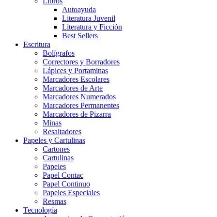
Libros
Autoayuda
Literatura Juvenil
Literatura y Ficción
Best Sellers
Escritura
Bolígrafos
Correctores y Borradores
Lápices y Portaminas
Marcadores Escolares
Marcadores de Arte
Marcadores Numerados
Marcadores Permanentes
Marcadores de Pizarra
Minas
Resaltadores
Papeles y Cartulinas
Cartones
Cartulinas
Papeles
Papel Contac
Papel Continuo
Papeles Especiales
Resmas
Tecnología