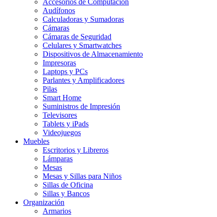
Accesorios de Computación
Audífonos
Calculadoras y Sumadoras
Cámaras
Cámaras de Seguridad
Celulares y Smartwatches
Dispositivos de Almacenamiento
Impresoras
Laptops y PCs
Parlantes y Amplificadores
Pilas
Smart Home
Suministros de Impresión
Televisores
Tablets y iPads
Videojuegos
Muebles
Escritorios y Libreros
Lámparas
Mesas
Mesas y Sillas para Niños
Sillas de Oficina
Sillas y Bancos
Organización
Armarios