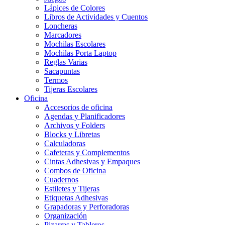
Lápices de Colores
Libros de Actividades y Cuentos
Loncheras
Marcadores
Mochilas Escolares
Mochilas Porta Laptop
Reglas Varias
Sacapuntas
Termos
Tijeras Escolares
Oficina
Accesorios de oficina
Agendas y Planificadores
Archivos y Folders
Blocks y Libretas
Calculadoras
Cafeteras y Complementos
Cintas Adhesivas y Empaques
Combos de Oficina
Cuadernos
Estiletes y Tijeras
Etiquetas Adhesivas
Grapadoras y Perforadoras
Organización
Pizarras y Tableros