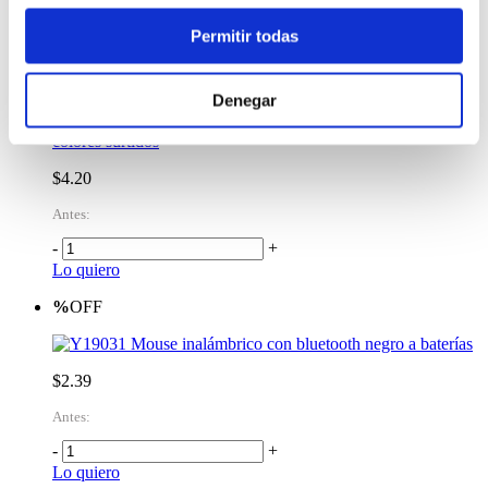
-
+
Permitir todas
Lo quiero
%
OFF
Denegar
Mouse óptico con cable tipo C 7D con luces LED
colores surtidos
$4.20
Antes:
-
+
Lo quiero
%
OFF
Mouse inalámbrico con bluetooth negro a baterías
$2.39
Antes:
-
+
Lo quiero