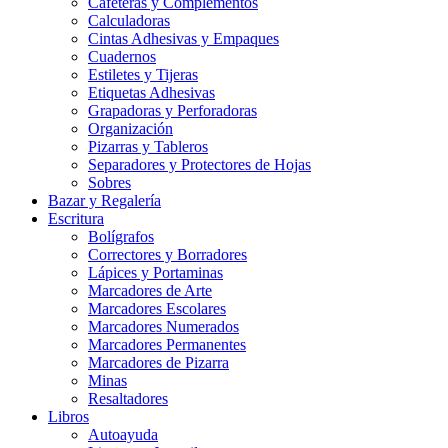
Cafeteras y Complementos
Calculadoras
Cintas Adhesivas y Empaques
Cuadernos
Estiletes y Tijeras
Etiquetas Adhesivas
Grapadoras y Perforadoras
Organización
Pizarras y Tableros
Separadores y Protectores de Hojas
Sobres
Bazar y Regalería
Escritura
Bolígrafos
Correctores y Borradores
Lápices y Portaminas
Marcadores de Arte
Marcadores Escolares
Marcadores Numerados
Marcadores Permanentes
Marcadores de Pizarra
Minas
Resaltadores
Libros
Autoayuda