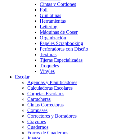
Cintas y Cordones
Foil
Guillotinas
Herramientas
Lettering
Máquinas de Coser
Organización
Papeles Scrapbooking
Perforadoras con Diseño
Texturas
Tijeras Especializadas
Troqueles
Vinyles
Escolar
Agendas y Planificadores
Calculadoras Escolares
Carpetas Escolares
Cartucheras
Cintas Correctoras
Compases
Correctores y Borradores
Crayones
Cuadernos
Forros de Cuadernos
Juegos