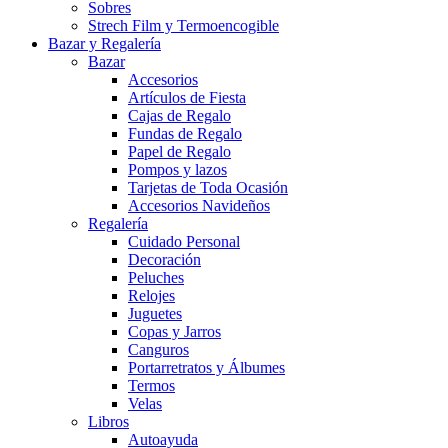
Sobres
Strech Film y Termoencogible
Bazar y Regalería
Bazar
Accesorios
Artículos de Fiesta
Cajas de Regalo
Fundas de Regalo
Papel de Regalo
Pompos y lazos
Tarjetas de Toda Ocasión
Accesorios Navideños
Regalería
Cuidado Personal
Decoración
Peluches
Relojes
Juguetes
Copas y Jarros
Canguros
Portarretratos y Álbumes
Termos
Velas
Libros
Autoayuda