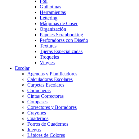
Foil
Guillotinas
Herramientas
Lettering
Máquinas de Coser
Organización
Papeles Scrapbooking
Perforadoras con Diseño
Texturas
Tijeras Especializadas
Troqueles
Vinyles
Escolar
Agendas y Planificadores
Calculadoras Escolares
Carpetas Escolares
Cartucheras
Cintas Correctoras
Compases
Correctores y Borradores
Crayones
Cuadernos
Forros de Cuadernos
Juegos
Lápices de Colores