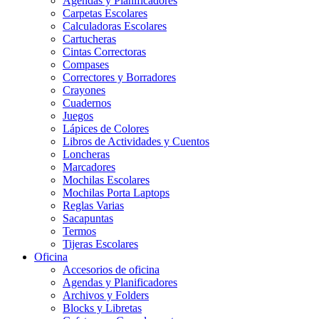
Agendas y Planificadores
Carpetas Escolares
Calculadoras Escolares
Cartucheras
Cintas Correctoras
Compases
Correctores y Borradores
Crayones
Cuadernos
Juegos
Lápices de Colores
Libros de Actividades y Cuentos
Loncheras
Marcadores
Mochilas Escolares
Mochilas Porta Laptops
Reglas Varias
Sacapuntas
Termos
Tijeras Escolares
Oficina
Accesorios de oficina
Agendas y Planificadores
Archivos y Folders
Blocks y Libretas