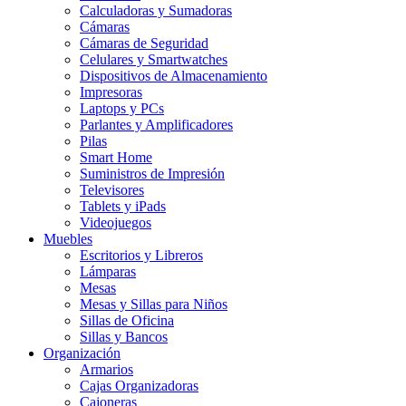
Calculadoras y Sumadoras
Cámaras
Cámaras de Seguridad
Celulares y Smartwatches
Dispositivos de Almacenamiento
Impresoras
Laptops y PCs
Parlantes y Amplificadores
Pilas
Smart Home
Suministros de Impresión
Televisores
Tablets y iPads
Videojuegos
Muebles
Escritorios y Libreros
Lámparas
Mesas
Mesas y Sillas para Niños
Sillas de Oficina
Sillas y Bancos
Organización
Armarios
Cajas Organizadoras
Cajoneras