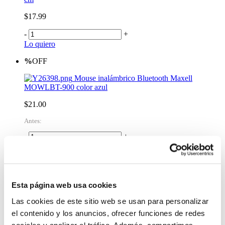
$17.99
-
+
Lo quiero
%
OFF
Mouse inalámbrico Bluetooth Maxell
MOWLBT-900 color azul
$21.00
Antes:
-
+
Lo quiero
Combo Teclado y Mouse Pop Icon Blanco
$109.99
Esta página web usa cookies
-
+
Lo quiero
Las cookies de este sitio web se usan para personalizar
Combo Teclado y Mouse Pop Icon Lila
el contenido y los anuncios, ofrecer funciones de redes
sociales y analizar el tráfico. Además, compartimos