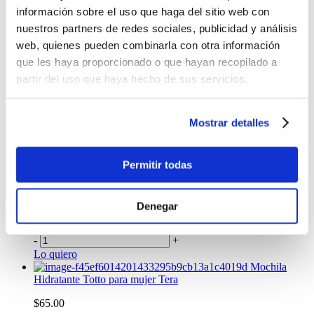
-
+
información sobre el uso que haga del sitio web con
Lo quiero
nuestros partners de redes sociales, publicidad y análisis
Mochila de Viaje Plegable Noka 20 Grande
Negro
web, quienes pueden combinarla con otra información
que les haya proporcionado o que hayan recopilado a
$37.00
partir del uso que haya hecho de sus servicios.
-
+
Lo quiero
Bolso para Hombre Hexa Crossbody Gris
Mostrar detalles
$42.68
Permitir todas
-
+
Lo quiero
Tula de viaje Elan Grande Azul
Denegar
$51.99
-
+
Lo quiero
Mochila
Hidratante Totto para mujer Tera
$65.00