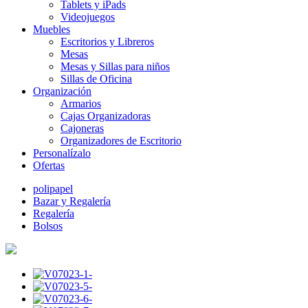
Tablets y iPads
Videojuegos
Muebles
Escritorios y Libreros
Mesas
Mesas y Sillas para niños
Sillas de Oficina
Organización
Armarios
Cajas Organizadoras
Cajoneras
Organizadores de Escritorio
Personalízalo
Ofertas
polipapel
Bazar y Regalería
Regalería
Bolsos