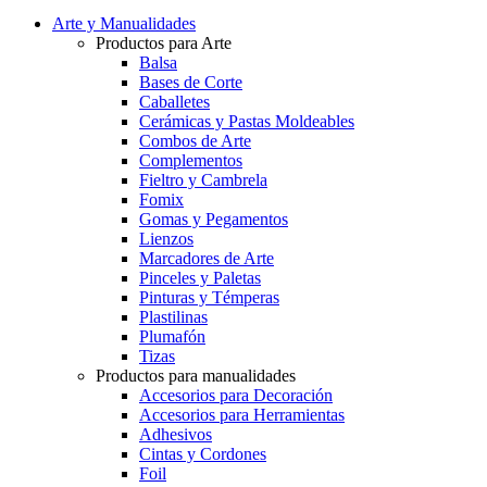
Arte y Manualidades
Productos para Arte
Balsa
Bases de Corte
Caballetes
Cerámicas y Pastas Moldeables
Combos de Arte
Complementos
Fieltro y Cambrela
Fomix
Gomas y Pegamentos
Lienzos
Marcadores de Arte
Pinceles y Paletas
Pinturas y Témperas
Plastilinas
Plumafón
Tizas
Productos para manualidades
Accesorios para Decoración
Accesorios para Herramientas
Adhesivos
Cintas y Cordones
Foil