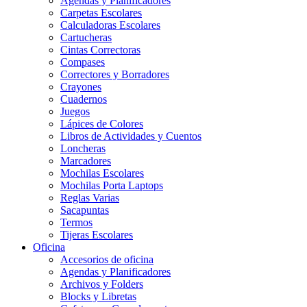
Agendas y Planificadores
Carpetas Escolares
Calculadoras Escolares
Cartucheras
Cintas Correctoras
Compases
Correctores y Borradores
Crayones
Cuadernos
Juegos
Lápices de Colores
Libros de Actividades y Cuentos
Loncheras
Marcadores
Mochilas Escolares
Mochilas Porta Laptops
Reglas Varias
Sacapuntas
Termos
Tijeras Escolares
Oficina
Accesorios de oficina
Agendas y Planificadores
Archivos y Folders
Blocks y Libretas