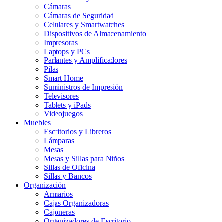
Cámaras
Cámaras de Seguridad
Celulares y Smartwatches
Dispositivos de Almacenamiento
Impresoras
Laptops y PCs
Parlantes y Amplificadores
Pilas
Smart Home
Suministros de Impresión
Televisores
Tablets y iPads
Videojuegos
Muebles
Escritorios y Libreros
Lámparas
Mesas
Mesas y Sillas para Niños
Sillas de Oficina
Sillas y Bancos
Organización
Armarios
Cajas Organizadoras
Cajoneras
Organizadores de Escritorio