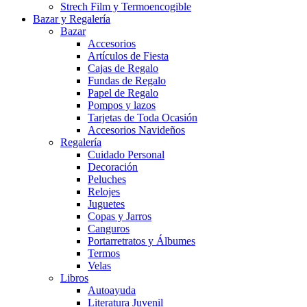
Strech Film y Termoencogible
Bazar y Regalería
Bazar
Accesorios
Artículos de Fiesta
Cajas de Regalo
Fundas de Regalo
Papel de Regalo
Pompos y lazos
Tarjetas de Toda Ocasión
Accesorios Navideños
Regalería
Cuidado Personal
Decoración
Peluches
Relojes
Juguetes
Copas y Jarros
Canguros
Portarretratos y Álbumes
Termos
Velas
Libros
Autoayuda
Literatura Juvenil