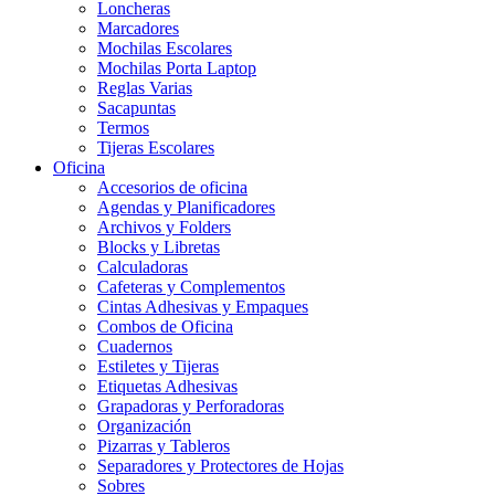
Loncheras
Marcadores
Mochilas Escolares
Mochilas Porta Laptop
Reglas Varias
Sacapuntas
Termos
Tijeras Escolares
Oficina
Accesorios de oficina
Agendas y Planificadores
Archivos y Folders
Blocks y Libretas
Calculadoras
Cafeteras y Complementos
Cintas Adhesivas y Empaques
Combos de Oficina
Cuadernos
Estiletes y Tijeras
Etiquetas Adhesivas
Grapadoras y Perforadoras
Organización
Pizarras y Tableros
Separadores y Protectores de Hojas
Sobres