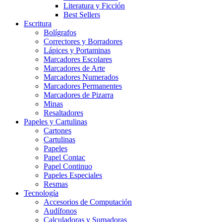
Literatura y Ficción
Best Sellers
Escritura
Bolígrafos
Correctores y Borradores
Lápices y Portaminas
Marcadores Escolares
Marcadores de Arte
Marcadores Numerados
Marcadores Permanentes
Marcadores de Pizarra
Minas
Resaltadores
Papeles y Cartulinas
Cartones
Cartulinas
Papeles
Papel Contac
Papel Continuo
Papeles Especiales
Resmas
Tecnología
Accesorios de Computación
Audífonos
Calculadoras y Sumadoras