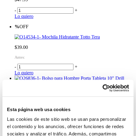
-
+
Lo quiero
%
OFF
Mochila Hidratante Totto Tera
$39.00
Antes:
-
+
Lo quiero
Bolso para Hombre Porta Tableta 10" Drill
Azul
$25.99
-
+
Esta página web usa cookies
Lo quiero
Tula Para Mujer Weekender M
Las cookies de este sitio web se usan para personalizar
el contenido y los anuncios, ofrecer funciones de redes
$54.99
sociales y analizar el tráfico. Además, compartimos