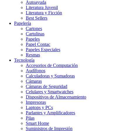
Autoayuda
Literatura Juvenil
Literatura y Ficción
Best Sellers
Papelería
Cartones
Cartulinas
Papeles
Papel Contac
Papeles Especiales
Resmas
Tecnología
Accesorios de Computación
Audífonos
Calculadoras y Sumadoras
Cámaras
Cámaras de Seguridad
Celulares y Smartwatches
Dispositivos de Almacenamiento
Impresoras
Laptops y PCs
Parlantes y Amplificadores
Pilas
Smart Home
Suministros de Impresión