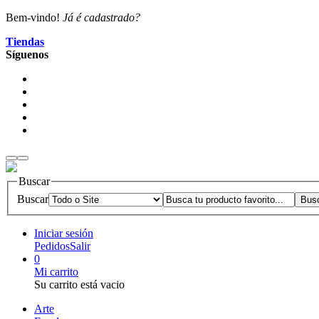
Bem-vindo!
Já é cadastrado?
Tiendas
Síguenos
Buscar
Buscar
Iniciar sesión
Pedidos
Salir
0
Mi carrito
Su carrito está vacio
Arte