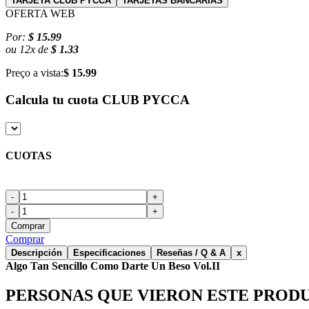
TARJETA CLUB PYCCA
TARJETAS BANCARIAS
OFERTA WEB
Por:
$ 15.99
ou
12
x
de
$ 1.33
Preço a vista:
$ 15.99
Calcula tu cuota
CLUB PYCCA
CUOTAS
-
+
-
+
Comprar
Comprar
Descripción
Especificaciones
Reseñas / Q & A
x
Algo Tan Sencillo Como Darte Un Beso Vol.II
PERSONAS QUE VIERON ESTE PROD