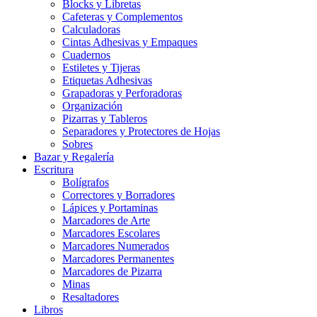
Blocks y Libretas
Cafeteras y Complementos
Calculadoras
Cintas Adhesivas y Empaques
Cuadernos
Estiletes y Tijeras
Etiquetas Adhesivas
Grapadoras y Perforadoras
Organización
Pizarras y Tableros
Separadores y Protectores de Hojas
Sobres
Bazar y Regalería
Escritura
Bolígrafos
Correctores y Borradores
Lápices y Portaminas
Marcadores de Arte
Marcadores Escolares
Marcadores Numerados
Marcadores Permanentes
Marcadores de Pizarra
Minas
Resaltadores
Libros