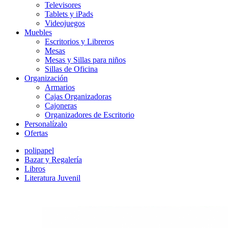
Televisores
Tablets y iPads
Videojuegos
Muebles
Escritorios y Libreros
Mesas
Mesas y Sillas para niños
Sillas de Oficina
Organización
Armarios
Cajas Organizadoras
Cajoneras
Organizadores de Escritorio
Personalízalo
Ofertas
polipapel
Bazar y Regalería
Libros
Literatura Juvenil