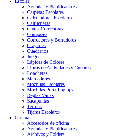
Escolar
Agendas y Planificadores
Carpetas Escolares
Calculadoras Escolares
Cartucheras
Cintas Correctoras
Compases
Correctores y Borradores
Crayones
Cuadernos
Juegos
Lápices de Colores
Libros de Actividades y Cuentos
Loncheras
Marcadores
Mochilas Escolares
Mochilas Porta Laptops
Reglas Varias
Sacapuntas
Termos
Tijeras Escolares
Oficina
Accesorios de oficina
Agendas y Planificadores
Archivos y Folders