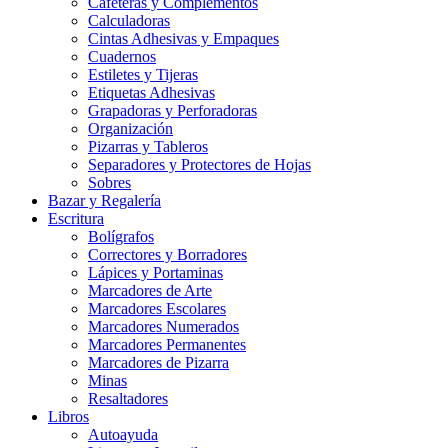
Cafeteras y Complementos
Calculadoras
Cintas Adhesivas y Empaques
Cuadernos
Estiletes y Tijeras
Etiquetas Adhesivas
Grapadoras y Perforadoras
Organización
Pizarras y Tableros
Separadores y Protectores de Hojas
Sobres
Bazar y Regalería
Escritura
Bolígrafos
Correctores y Borradores
Lápices y Portaminas
Marcadores de Arte
Marcadores Escolares
Marcadores Numerados
Marcadores Permanentes
Marcadores de Pizarra
Minas
Resaltadores
Libros
Autoayuda