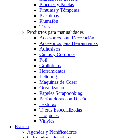
Pinceles y Paletas
Pinturas y Témperas
Plastilinas
Plumafón
Tizas
Productos para manualidades
Accesorios para Decoración
Accesorios para Herramientas
Adhesivos
Cintas y Cordones
Foil
Guillotinas
Herramientas
Lettering
Máquinas de Coser
Organización
Papeles Scrapbooking
Perforadoras con Diseño
Texturas
Tijeras Especializadas
Troqueles
Vinyles
Escolar
Agendas y Planificadores
Calculadoras Escolares