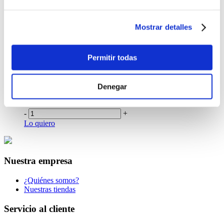
-
+
Lo quiero
Billetera Totto para Mujer Adelaide
Mostrar detalles
$34.99
Permitir todas
-
+
Lo quiero
Gorra Totto Competencia
Denegar
$20.00
-
+
Lo quiero
Nuestra empresa
¿Quiénes somos?
Nuestras tiendas
Servicio al cliente