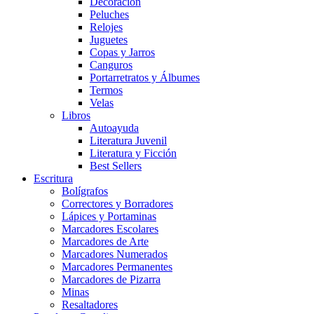
Decoración
Peluches
Relojes
Juguetes
Copas y Jarros
Canguros
Portarretratos y Álbumes
Termos
Velas
Libros
Autoayuda
Literatura Juvenil
Literatura y Ficción
Best Sellers
Escritura
Bolígrafos
Correctores y Borradores
Lápices y Portaminas
Marcadores Escolares
Marcadores de Arte
Marcadores Numerados
Marcadores Permanentes
Marcadores de Pizarra
Minas
Resaltadores