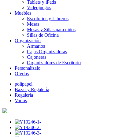
Tablets y iPads
Videojuegos
Muebles
Escritorios y Libreros
Mesas
Mesas y Sillas para niños
Sillas de Oficina
Organización
Armarios
Cajas Organizadoras
Cajoneras
Organizadores de Escritorio
Personalízalo
Ofertas
polipapel
Bazar y Regalería
Regalería
Varios