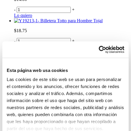
-
+
Lo quiero
Billetera Totto para Hombre Tojal
$18.75
-
+
Lo quiero
Neceser Multiuso Chizal Azul
$18.99
Esta página web usa cookies
-
+
Lo quiero
Las cookies de este sitio web se usan para personalizar
Billetera Totto para Mujer Mimak
el contenido y los anuncios, ofrecer funciones de redes
$31.00
sociales y analizar el tráfico. Además, compartimos
información sobre el uso que haga del sitio web con
-
+
nuestros partners de redes sociales, publicidad y análisis
Lo quiero
web, quienes pueden combinarla con otra información
Gorra Competencia
que les haya proporcionado o que hayan recopilado a
$21.00
partir del uso que haya hecho de sus servicios.