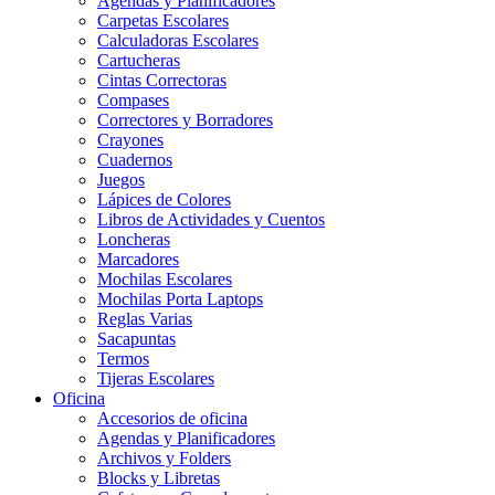
Agendas y Planificadores
Carpetas Escolares
Calculadoras Escolares
Cartucheras
Cintas Correctoras
Compases
Correctores y Borradores
Crayones
Cuadernos
Juegos
Lápices de Colores
Libros de Actividades y Cuentos
Loncheras
Marcadores
Mochilas Escolares
Mochilas Porta Laptops
Reglas Varias
Sacapuntas
Termos
Tijeras Escolares
Oficina
Accesorios de oficina
Agendas y Planificadores
Archivos y Folders
Blocks y Libretas