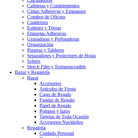
Calculadoras
Cafeteras y Complementos
Cintas Adhesivas y Empaques
Combos de Oficina
Cuadernos
Estiletes y Tijeras
Etiquetas Adhesivas
Grapadoras y Perforadoras
Organización
Pizarras y Tableros
Separadores y Protectores de Hojas
Sobres
Strech Film y Termoencogible
Bazar y Regalería
Bazar
Accesorios
Artículos de Fiesta
Cajas de Regalo
Fundas de Regalo
Papel de Regalo
Pompos y lazos
Tarjetas de Toda Ocasión
Accesorios Navideños
Regalería
Cuidado Personal