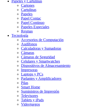
Papeles y Cartulinas
Cartones
Cartulinas
Papeles
Papel Contac
Papel Continuo
Papeles Especiales
Resmas
Tecnología
Accesorios de Computación
Audífonos
Calculadoras y Sumadoras
Cámaras
Cámaras de Seguridad
Celulares y Smartwatches
Dispositivos de Almacenamiento
Impresoras
Laptops y PCs
Parlantes y Amplificadores
Pilas
Smart Home
Suministros de Impresión
Televisores
Tablets y iPads
Videojuegos