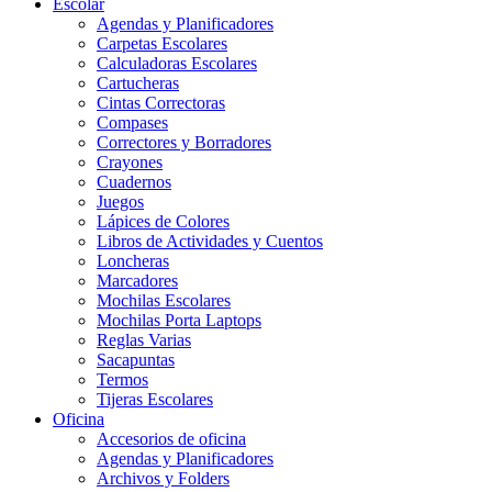
Escolar
Agendas y Planificadores
Carpetas Escolares
Calculadoras Escolares
Cartucheras
Cintas Correctoras
Compases
Correctores y Borradores
Crayones
Cuadernos
Juegos
Lápices de Colores
Libros de Actividades y Cuentos
Loncheras
Marcadores
Mochilas Escolares
Mochilas Porta Laptops
Reglas Varias
Sacapuntas
Termos
Tijeras Escolares
Oficina
Accesorios de oficina
Agendas y Planificadores
Archivos y Folders