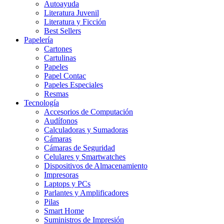
Autoayuda
Literatura Juvenil
Literatura y Ficción
Best Sellers
Papelería
Cartones
Cartulinas
Papeles
Papel Contac
Papeles Especiales
Resmas
Tecnología
Accesorios de Computación
Audífonos
Calculadoras y Sumadoras
Cámaras
Cámaras de Seguridad
Celulares y Smartwatches
Dispositivos de Almacenamiento
Impresoras
Laptops y PCs
Parlantes y Amplificadores
Pilas
Smart Home
Suministros de Impresión