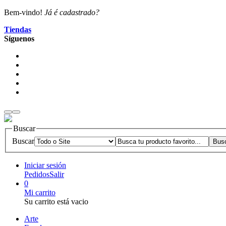
Bem-vindo!
Já é cadastrado?
Tiendas
Síguenos
Buscar
Buscar
Iniciar sesión
Pedidos
Salir
0
Mi carrito
Su carrito está vacio
Arte