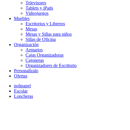
Televisores
Tablets y iPads
Videojuegos
Muebles
Escritorios y Libreros
Mesas
Mesas y Sillas para niños
Sillas de Oficina
Organización
Armarios
Cajas Organizadoras
Cajoneras
Organizadores de Escritorio
Personalízalo
Ofertas
polipapel
Escolar
Loncheras