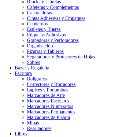
Blocks y Libretas
Cafeteras y Complementos
Calculadoras
Cintas Adhesivas y Empaques
Cuadernos
Estiletes y Tijeras
Etiquetas Adhesivas
Grapadoras y Perforadoras
Organización
Pizarras y Tableros
Separadores y Protectores de Hojas
Sobres
Bazar y Regalería
Escritura
Bolígrafos
Correctores y Borradores
Lápices y Portaminas
Marcadores de Arte
Marcadores Escolares
Marcadores Numerados
Marcadores Permanentes
Marcadores de Pizarra
Minas
Resaltadores
Libros