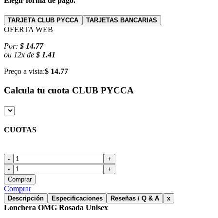
Elegir forma de pago.
TARJETA CLUB PYCCA
TARJETAS BANCARIAS
OFERTA WEB
Por:
$ 14.77
ou
12
x
de
$ 1.41
Preço a vista:
$ 14.77
Calcula tu cuota
CLUB PYCCA
CUOTAS
-
+
-
+
Comprar
Comprar
Descripción
Especificaciones
Reseñas / Q & A
x
Lonchera OMG Rosada Unisex